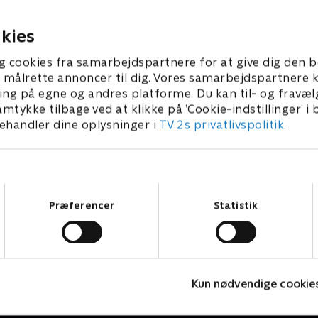
eder julehyggen sig.
diamantdronningens liv - og
ikke den eneste store nyhed
2023 • 28 min
9. august 2023 • 27 min
kies
g cookies fra samarbejdspartnere for at give dig den b
l at målrette annoncer til dig. Vores samarbejdspartner
ing på egne og andres platforme. Du kan til- og fravæl
amtykke tilbage ved at klikke på ’Cookie-indstillinger’ i
handler dine oplysninger i
TV 2s privatlivspolitik
.
Samtykkevalg
Præferencer
Statistik
Diamantfamilien i sneen
P
Kun nødvendige cookie
Reality • 1 sæsoner
R