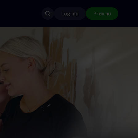
Log ind
Prøv nu