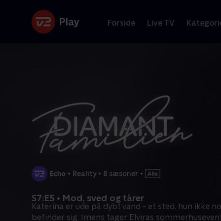
Forside
Live TV
Kategori
•
Reality
•
8 sæsoner
•
S7:E5 • Mod, sved og tårer
Katerina er ude på dybt vand - et sted, hun ikke n
befinder sig. Imens tager Elviras sommerhuseven