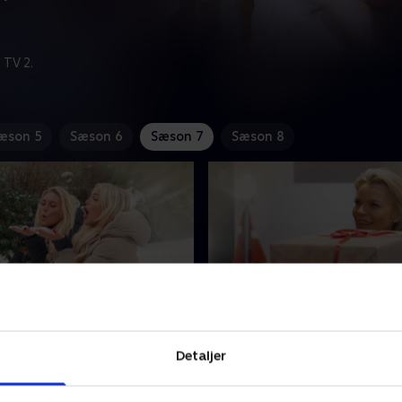
 TV 2.
æson 5
Sæson 6
Sæson 7
Sæson 8
varer evigt
7. Ny mand til mor
 danse-eventyr slutter. Men
Katerinas fødselsdag handle
Detaljer
ke gået tomhændet derfra,
om kage og gaver. En ny ma
r fået en god ven. Hjemme i
nemlig dukket op i