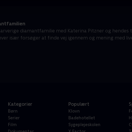
ntfamilien
farverige diamantfamilie med Katerina Pitzner og hendes tre
ver især forsøger at finde vej igennem og mening med live
Kategorier
Populært
S
Børn
Klovn
F
Serier
Badehotellet
H
Film
Sygeplejeskolen
C
Dokumentar
X Factor
T