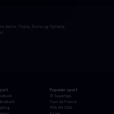
 døtre, Thalia, Elvira og Ophelia,
t.
port
Populær sport
odbold
3F Superliga
åndbold
Tour de France
ykling
FIFA VM 2026
ennis
A Liga