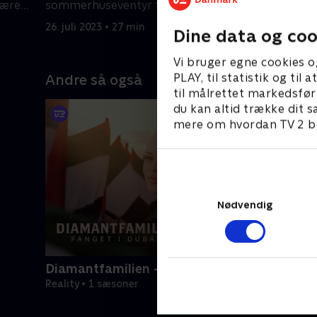
være
sommerhuseventyr fart med hjælp
Vedbæk br
fra lillesøster, Ophelia.
26. juli 2023 • 27 min
2. august 
Dine data og coo
Vi bruger egne cookies o
PLAY, til statistik og ti
Andre så også
til målrettet markedsfør
du kan altid trække dit s
mere om hvordan TV 2 be
Nødvendig
Diamantfamilien - fanget i Dubai
Reality • 1 sæsoner