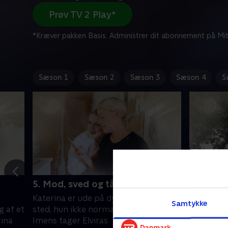
Prøv TV 2 Play*
*Kræver pakken Basis. Administrer dit abonnement på Mit
Sæson 1
Sæson 2
Sæson 3
Sæson 4
S
5. Mod, sved og tårer
6. Intet 
Katerina er ude på dybt vand - et
Katerinas
Samtykke
 af et
sted, hun ikke normalt befinder sig.
hun er ik
rina
Imens tager Elviras
da hun ha