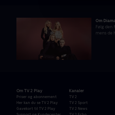
Om Diama
Følg den 
mens de h
Om TV 2 Play
Kanaler
Priser og abonnement
TV 2
Her kan du se TV 2 Play
TV 2 Sport
Gavekort til TV 2 Play
TV 2 News
Support og Kundecenter
TV 2 Echo