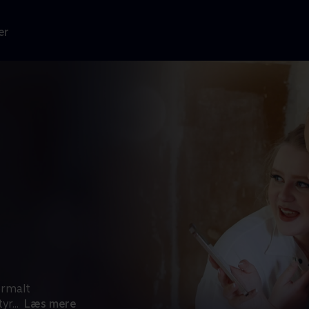
er
ormalt
tyr
...
Læs mere