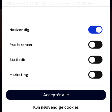
tilbage ved at klikke på ’Cookie-indstillinger’ i
bunden af siden. Læs mere om hvordan TV 2
behandler dine oplysninger i
TV 2s privatlivspolitik
.
Samtykkevalg
Nødvendig
Præferencer
Statistik
Marketing
Om Diamantfamilien
Følg den farverige diamantfamilie med Katerina
Pitzner og hendes tre døtre, Thalia, Elvira og Ophelia,
Acceptér alle
mens de hver især forsøger at finde vej igennem og
mening med livet.
Kun nødvendige cookies