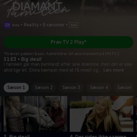
•
Reality
•
8 sæsoner
•
Prøv TV 2 Play*
*Kræver pakken Basis. Administrer dit abonnement på Mit TV 2.
S1:E3 • Big deal!
I familien går man benhårdt efter sine drømme, men det er ikke
altid lige let. Elvira kæmper med at få mixet og
...
Læs mere
Sæson 1
Sæson 2
Sæson 3
Sæson 4
Sæson 5
3. Big deal!
4. Der rides ikke samme