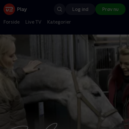
Log ind
Prøv nu
Forside
Live TV
Kategorier