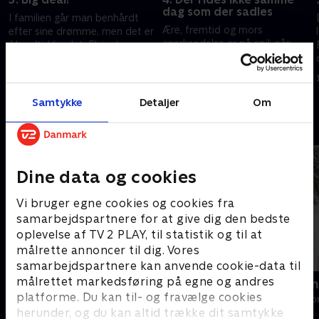
dag som der sadles
I familien går man benhårdt
Ære, fremtid og mors
efter sine drømme, men det er
anerkendelse er på spil, når
ikke altid lige let. Elvira kæmper
Thalia skal have sin og sin mors
med at få mixet og udgivet sin
fælles hest, Quality, til stævne i
single 'Perfect'.
2. april 2018 • 28 min
Holland.
9. april 2018 • 29 min
Samtykke
Detaljer
Om
Andre så også
Dine data og cookies
Vi bruger egne cookies og cookies fra
samarbejdspartnere for at give dig den bedste
oplevelse af TV 2 PLAY, til statistik og til at
målrette annoncer til dig. Vores
samarbejdspartnere kan anvende cookie-data til
målrettet markedsføring på egne og andres
Diamantfamilien - fanget i Dubai
Diamantfamil
platforme. Du kan til- og fravælge cookies
Reality • 1 sæsoner
Reality • 1 sæso
herunder, og du kan altid trække dit samtykke