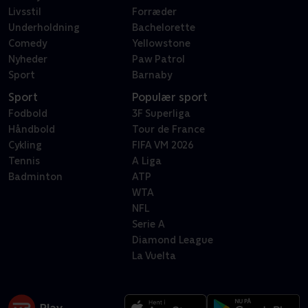
Livsstil
Forræder
Underholdning
Bachelorette
Comedy
Yellowstone
Nyheder
Paw Patrol
Sport
Barnaby
Sport
Populær sport
Fodbold
3F Superliga
Håndbold
Tour de France
Cykling
FIFA VM 2026
Tennis
A Liga
Badminton
ATP
WTA
NFL
Serie A
Diamond League
La Vuelta