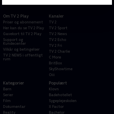
Om TV 2 Play
Kanaler
Priser og abonnement
TV 2
Her kan du se TV 2 Play
TV 2 Sport
Gavekort til TV 2 Play
TV 2 News
Support og
TV 2 Echo
Kundecenter
TV 2 Fri
Vilkår og betingelser
TV 2 Charlie
TV 2 NEWS i offentligt
C More
rum
BritBox
SkyShowtime
Oiii
Kategorier
Populært
Børn
Klovn
Serier
Badehotellet
Film
Sygeplejeskolen
Dokumentar
X Factor
Reality
Bachelor