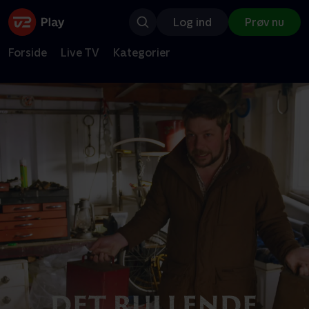
Log ind
Prøv nu
Forside
Live TV
Kategorier