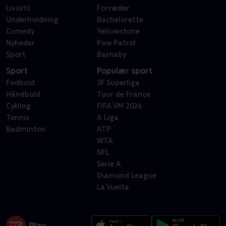
Livsstil
Forræder
Underholdning
Bachelorette
Comedy
Yellowstone
Nyheder
Paw Patrol
Sport
Barnaby
Sport
Populær sport
Fodbold
3F Superliga
Håndbold
Tour de France
Cykling
FIFA VM 2026
Tennis
A Liga
Badminton
ATP
WTA
NFL
Serie A
Diamond League
La Vuelta