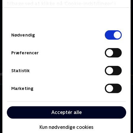
tilbage ved at klikke på ’Cookie-indstillinger’ i
bunden af siden. Læs mere om hvordan TV 2
behandler dine oplysninger i
TV 2s privatlivspolitik
.
Samtykkevalg
Nødvendig
Præferencer
Statistik
Marketing
Om Det rullende auktionshus
Med sit rullende auktionshus rejser Angus Ashworth
rundt i Storbritannien og forvandler glemte skatte til
Acceptér alle
utrolige pengegevinster, og bag hver en genstand
gemmer sig en rørende historie.
Kun nødvendige cookies