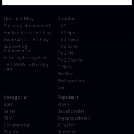
Om TV 2 Play
Kanaler
Priser og abonnement
TV 2
Her kan du se TV 2 Play
TV 2 Sport
Gavekort til TV 2 Play
TV 2 News
Support og
TV 2 Echo
Kundecenter
TV 2 Fri
Vilkår og betingelser
TV 2 Charlie
TV 2 NEWS i offentligt
C More
rum
BritBox
SkyShowtime
Oiii
Kategorier
Populært
Børn
Klovn
Serier
Badehotellet
Film
Sygeplejeskolen
Dokumentar
X Factor
Reality
Bachelor