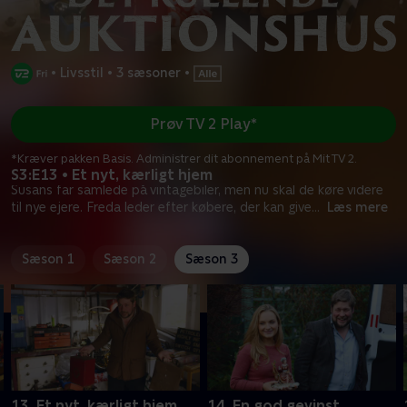
•
Livsstil
•
3 sæsoner
•
Prøv TV 2 Play*
*Kræver pakken Basis. Administrer dit abonnement på Mit TV 2.
S3:E13 • Et nyt, kærligt hjem
Susans far samlede på vintagebiler, men nu skal de køre videre
til nye ejere. Freda leder efter købere, der kan give
...
Læs mere
Sæson 1
Sæson 2
Sæson 3
13. Et nyt, kærligt hjem
14. En god gevinst