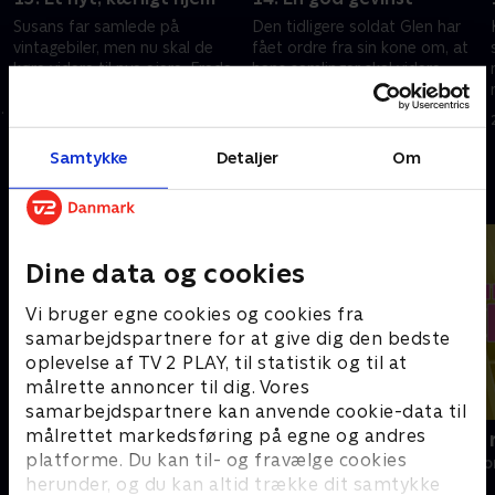
Susans far samlede på
Den tidligere soldat Glen har
vintagebiler, men nu skal de
fået ordre fra sin kone om, at
køre videre til nye ejere. Freda
hans samlinger skal videre.
leder efter købere, der kan give
Angus hjælper også Russel
kærlighed til hendes mands
med at give slip på hans
23. oktober 2024 • 43 min
23. oktober 2024 • 43 min
togsamling.
elskede ure.
Samtykke
Detaljer
Om
Andre så også
Dine data og cookies
Vi bruger egne cookies og cookies fra
samarbejdspartnere for at give dig den bedste
oplevelse af TV 2 PLAY, til statistik og til at
målrette annoncer til dig. Vores
samarbejdspartnere kan anvende cookie-data til
målrettet markedsføring på egne og andres
Drømmeslot på højkant
Vi drukner i
platforme. Du kan til- og fravælge cookies
Livsstil • 1 sæsoner
Livsstil • 6 sæs
herunder, og du kan altid trække dit samtykke