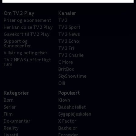
Om TV 2 Play
Kanaler
Priser og abonnement
TV 2
Her kan du se TV 2 Play
TV 2 Sport
Gavekort til TV 2 Play
TV 2 News
Support og
TV 2 Echo
Kundecenter
TV 2 Fri
Vilkår og betingelser
TV 2 Charlie
TV 2 NEWS i offentligt
C More
rum
BritBox
SkyShowtime
Oiii
Kategorier
Populært
Børn
Klovn
Serier
Badehotellet
Film
Sygeplejeskolen
Dokumentar
X Factor
Reality
Bachelor
Livsstil
Forræder