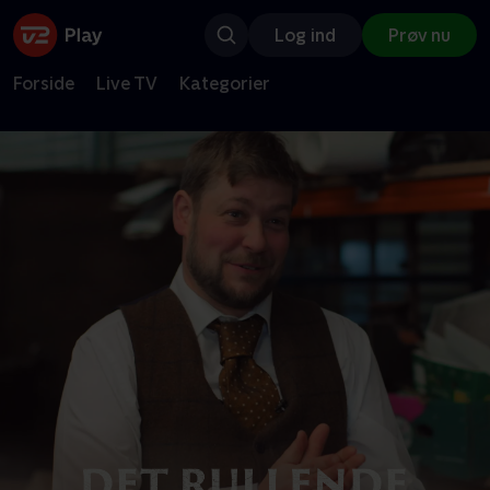
Log ind
Prøv nu
Forside
Live TV
Kategorier