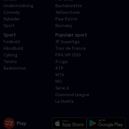
Underholdning
Bachelorette
Comedy
Yellowstone
Nyheder
Paw Patrol
Sport
Barnaby
Sport
Populær sport
Fodbold
3F Superliga
Håndbold
Tour de France
Cykling
FIFA VM 2026
Tennis
A Liga
Badminton
ATP
WTA
NFL
Serie A
Diamond League
La Vuelta