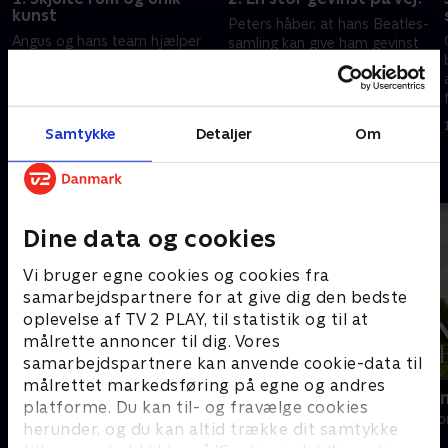
kunst
Peters håber, at hans Beatles-
Angus og hans team hjælper
samling kan give ham gevinst
søstrene Kay og Tracey, der
nok til at kunne gå på pension.
rydder op i deres tantes hjem.
Teamet hjælper også to
Særligt nogle små, oversete
søstre, der rydder op i deres
17. september 2024 • 43 min
genstande overrasker, da
barndomshjem.
17. september 2024 • 43 min
Samtykke
Detaljer
Om
hammeren falder.
Andre så også
Dine data og cookies
Vi bruger egne cookies og cookies fra
samarbejdspartnere for at give dig den bedste
oplevelse af TV 2 PLAY, til statistik og til at
målrette annoncer til dig. Vores
samarbejdspartnere kan anvende cookie-data til
målrettet markedsføring på egne og andres
Vi drukner i rod UK
Franske drø
platforme. Du kan til- og fravælge cookies
Livsstil • 6 sæsoner
Livsstil • 6 sæs
herunder, og du kan altid trække dit samtykke