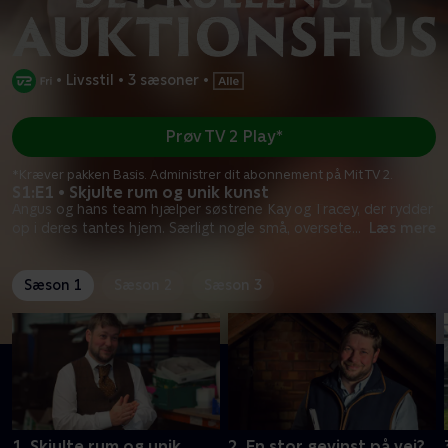
•
Livsstil
•
3 sæsoner
•
Prøv TV 2 Play*
*Kræver pakken Basis. Administrer dit abonnement på Mit TV 2.
S1:E1 • Skjulte rum og unik kunst
Angus og hans team hjælper søstrene Kay og Tracey, der rydder
op i deres tantes hjem. Særligt nogle små, oversete
...
Læs mere
Sæson 1
Sæson 2
Sæson 3
1. Skjulte rum og unik
2. En stor gevinst på vej?