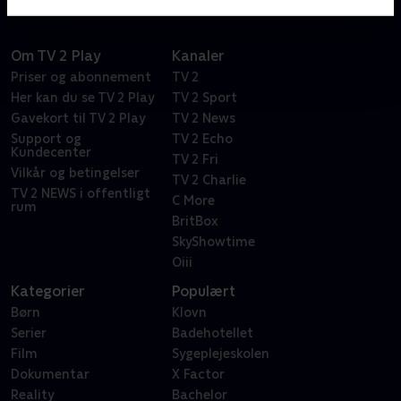
Om TV 2 Play
Kanaler
Priser og abonnement
TV 2
Her kan du se TV 2 Play
TV 2 Sport
Gavekort til TV 2 Play
TV 2 News
Support og
TV 2 Echo
Kundecenter
TV 2 Fri
Vilkår og betingelser
TV 2 Charlie
TV 2 NEWS i offentligt
C More
rum
BritBox
SkyShowtime
Oiii
Kategorier
Populært
Børn
Klovn
Serier
Badehotellet
Film
Sygeplejeskolen
Dokumentar
X Factor
Reality
Bachelor