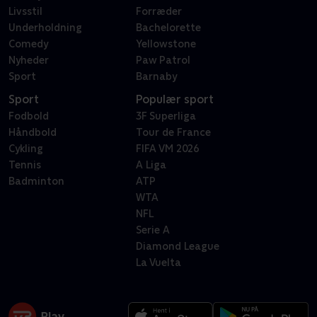
Livsstil
Forræder
Underholdning
Bachelorette
Comedy
Yellowstone
Nyheder
Paw Patrol
Sport
Barnaby
Sport
Populær sport
Fodbold
3F Superliga
Håndbold
Tour de France
Cykling
FIFA VM 2026
Tennis
A Liga
Badminton
ATP
WTA
NFL
Serie A
Diamond League
La Vuelta