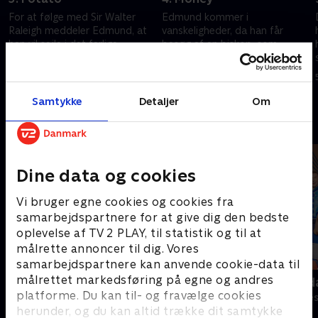
For at følge med Sir Walter
Edmund kommer i
Raleigh meddeler Edmund, at
vanskeligheder, da han får
han vil sejle i det farlige
besøg af en biskop, som
farvand ved Kap Det Gode
inddriver gæld. Manden er
Håb.
udstyret med en rødglødende
5. juli 2023 • 30 min
5. juli 2023 • 29 min
ildrager.
Samtykke
Detaljer
Om
Andre så også
Dine data og cookies
Vi bruger egne cookies og cookies fra
samarbejdspartnere for at give dig den bedste
oplevelse af TV 2 PLAY, til statistik og til at
målrette annoncer til dig. Vores
samarbejdspartnere kan anvende cookie-data til
målrettet markedsføring på egne og andres
Anstalten
Robssons (da
platforme. Du kan til- og fravælge cookies
Komedie • 1 sæsoner
Komedie • 1 sæ
herunder, og du kan altid trække dit samtykke