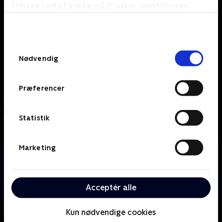
tilbage ved at klikke på ’Cookie-indstillinger’ i
bunden af siden. Læs mere om hvordan TV 2
behandler dine oplysninger i
TV 2s privatlivspolitik
.
Samtykkevalg
Nødvendig
Præferencer
Statistik
Marketing
Om Den sorte snog
Rowan Atkinson i rollen som en af tvs store anti-
helte, Englands fortids sorte får. Han smeder rænker
Acceptér alle
gennem tusind års historie i en tidløs
komedieklassiker.
Kun nødvendige cookies