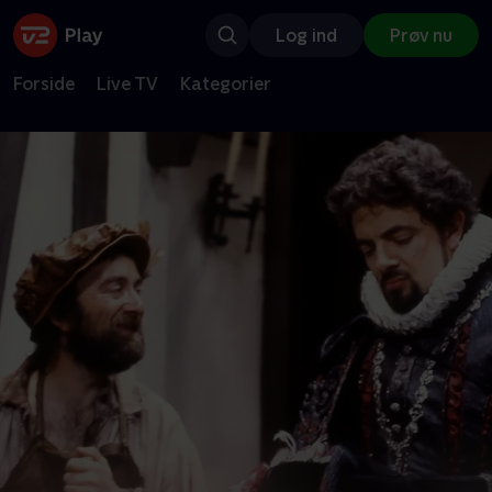
Log ind
Prøv nu
Forside
Live TV
Kategorier