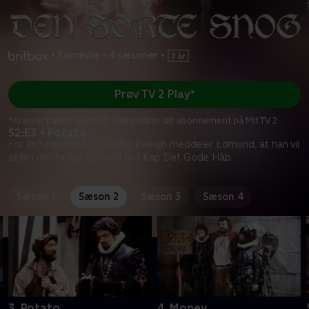
•
Komedie
•
4 sæsoner
•
Prøv TV 2 Play*
*Kræver pakken Favorit. Administrer dit abonnement på Mit TV 2.
S2:E3 • Potato
For at følge med Sir Walter Raleigh meddeler Edmund, at han vil
sejle i det farlige farvand ved Kap Det Gode Håb.
Sæson 1
Sæson 2
Sæson 3
Sæson 4
3. Potato
4. Money