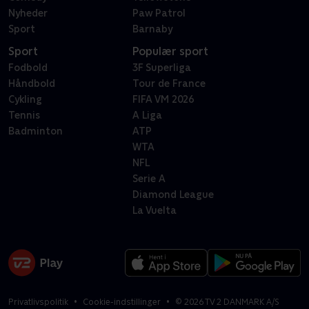
Nyheder
Paw Patrol
Sport
Barnaby
Sport
Populær sport
Fodbold
3F Superliga
Håndbold
Tour de France
Cykling
FIFA VM 2026
Tennis
A Liga
Badminton
ATP
WTA
NFL
Serie A
Diamond League
La Vuelta
Privatlivspolitik
Cookie-indstillinger
©
2026
TV 2 DANMARK A/S