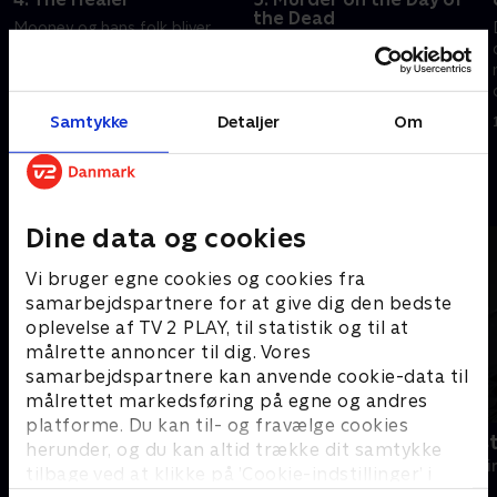
the Dead
Mooney og hans folk bliver
Noget tyder på, at nogle har
rullet ind i en verden af
taget øens fejring af De Dødes
helbredende kræfter, da en
Dag lidt for bogstaveligt, da
blind kvinde dør efter en
Daisy Anderson bliver myrdet.
behandling hos den berømte
Samtykke
Detaljer
Om
17. juli 2018 • 51 min
healer Steadman King.
18. juli 2018 • 57 min
Andre så også
Dine data og cookies
Vi bruger egne cookies og cookies fra
samarbejdspartnere for at give dig den bedste
oplevelse af TV 2 PLAY, til statistik og til at
målrette annoncer til dig. Vores
samarbejdspartnere kan anvende cookie-data til
målrettet markedsføring på egne og andres
platforme. Du kan til- og fravælge cookies
Mord på Mallorca
Fornyet mis
herunder, og du kan altid trække dit samtykke
Krimi & Spænding • 2 sæsoner
Krimi & Spændi
tilbage ved at klikke på ’Cookie-indstillinger’ i