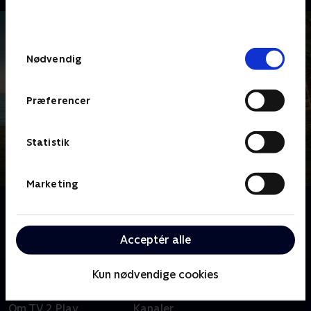
bunden af siden. Læs mere om hvordan TV 2
behandler dine oplysninger i
TV 2s privatlivspolitik
.
Samtykkevalg
Nødvendig
Præferencer
Statistik
Marketing
Om Death in Paradise
Tag med til Caribien, hvor sandet ikke er det eneste,
der er brandvarmt - det er mordsagerne også.
Acceptér alle
Kun nødvendige cookies
Om TV 2 Play
Kanaler