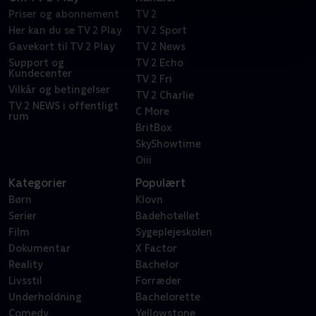
Priser og abonnement
TV 2
Her kan du se TV 2 Play
TV 2 Sport
Gavekort til TV 2 Play
TV 2 News
Support og
TV 2 Echo
Kundecenter
TV 2 Fri
Vilkår og betingelser
TV 2 Charlie
TV 2 NEWS i offentligt
C More
rum
BritBox
SkyShowtime
Oiii
Kategorier
Populært
Børn
Klovn
Serier
Badehotellet
Film
Sygeplejeskolen
Dokumentar
X Factor
Reality
Bachelor
Livsstil
Forræder
Underholdning
Bachelorette
Comedy
Yellowstone