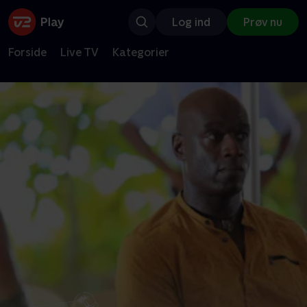
Log ind
Prøv nu
Forside
Live TV
Kategorier