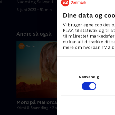
i.
Naomi og Selwyn til prepperen Justin
afsløring
West.
på Saint M
8. juni 2023 • 51 min
9. juni 202
Dine data og coo
Vi bruger egne cookies o
PLAY, til statistik og ti
Andre så også
til målrettet markedsfør
du kan altid trække dit s
mere om hvordan TV 2 be
Nødvendig
Mord på Mallorca
Krimi & Spænding • 2 sæsoner