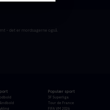
armt - det er mordsagerne også.
port
Populær sport
odbold
3F Superliga
åndbold
Tour de France
ykling
FIFA VM 2026