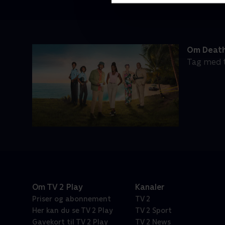
Om Death
Tag med t
Om TV 2 Play
Kanaler
Priser og abonnement
TV 2
Her kan du se TV 2 Play
TV 2 Sport
Gavekort til TV 2 Play
TV 2 News