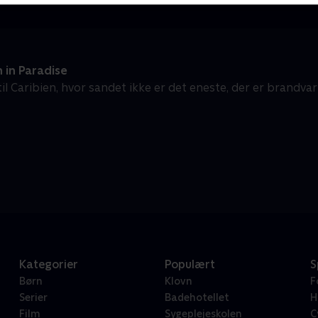
 in Paradise
il Caribien, hvor sandet ikke er det eneste, der er brandv
Kategorier
Populært
S
Børn
Klovn
F
Serier
Badehotellet
H
Film
Sygeplejeskolen
C