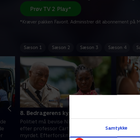
Prøv TV 2 Play*
*Kræver pakken Favorit. Administrer dit abonnement på Mi
Sæson 1
Sæson 2
Sæson 3
Sæson 4
S
8. Bedragerens kys
9. Døde
nde
Politiet må bevise Nevilles uskyld,
Holdet ef
Samtykke
de
efter professor Cartwright bliver
berømt c
er
myrdet. Efterforskningen leder
Imens kæ