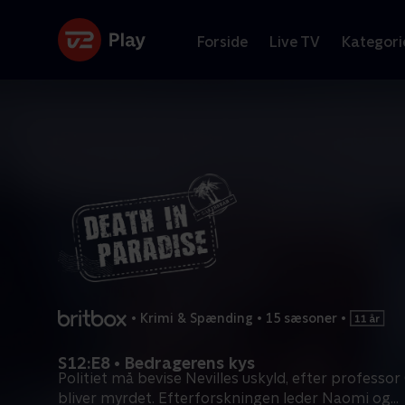
Forside
Live TV
Kategori
•
Krimi & Spænding
•
15 sæsoner
•
S12:E8 • Bedragerens kys
Politiet må bevise Nevilles uskyld, efter professo
bliver myrdet. Efterforskningen leder Naomi og
...