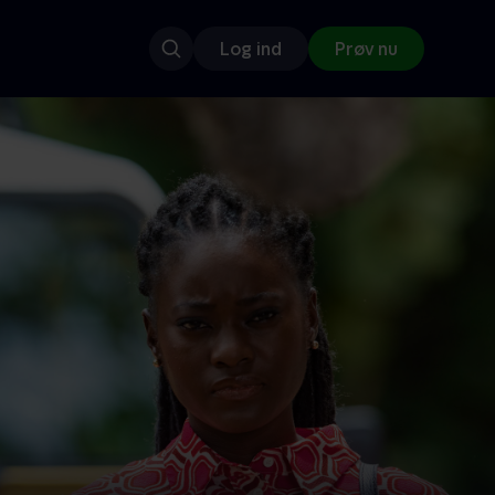
Log ind
Prøv nu