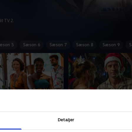
t TV 2.
æson 5
Sæson 6
Sæson 7
Sæson 8
Sæson 9
S
ns melodi
1. Christmas Special 202
terforsker mordet på en
Julespecial. En kvinde forsv
Detaljer
alypsosangerindes mand.
under mystiske omstændig
mper Neville med Sophies
samme aften, som en mand 