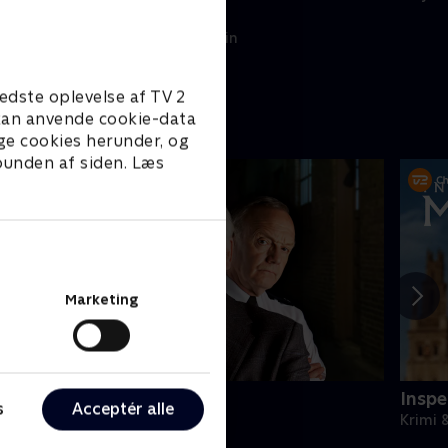
polititjeneste.
11. juni 2025 • 59 min
edste oplevelse af TV 2
e kan anvende cookie-data
ge cookies herunder, og
 bunden af siden. Læs
Marketing
n sag for Frost
Insp
s
Acceptér alle
rimi & Spænding • 9 sæsoner
Krimi 