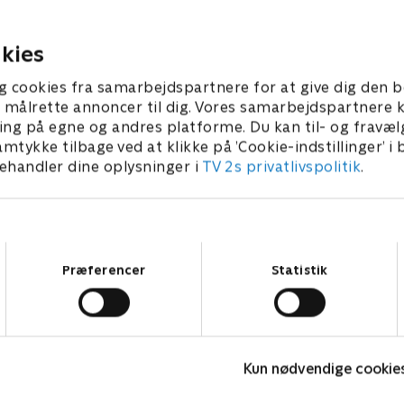
er og overvejer sin fremtid
ned i en kløft og dør.
arie.
3 • 51 min
11. juni 2025 • 88 min
kies
g cookies fra samarbejdspartnere for at give dig den b
l at målrette annoncer til dig. Vores samarbejdspartner
ing på egne og andres platforme. Du kan til- og fravæl
amtykke tilbage ved at klikke på ’Cookie-indstillinger’ i
handler dine oplysninger i
TV 2s privatlivspolitik
.
Samtykkevalg
Præferencer
Statistik
Fornyet mistanke
E
Kun nødvendige cookie
Krimi & Spænding • 2 sæsoner
K