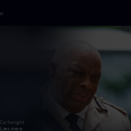
er
r Cartwright
Læs mere