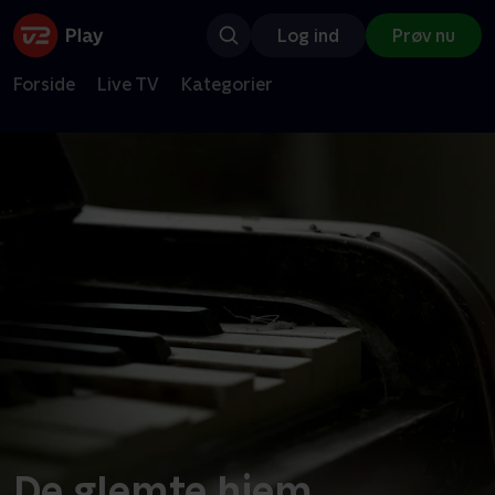
Log ind
Prøv nu
Forside
Live TV
Kategorier
De glemte hjem