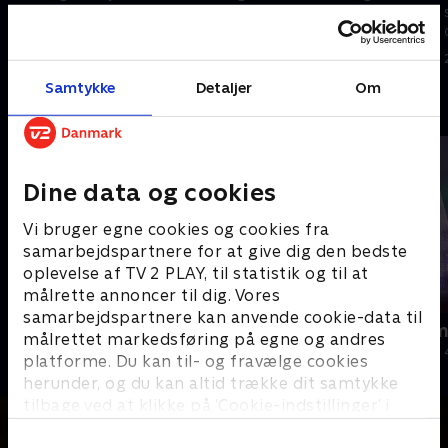
klaveret står støvet forladt, og
Ronny med, når endnu et glemt
rådne gulve knager under ham.
hjem skal udforskes.
Kim fandt hjemmet forladt
14. september 2023 • 11 min
21. september 2023 • 10 min
tilbage i 2016.
Samtykke
Detaljer
Om
Andre så også
Dine data og cookies
Vi bruger egne cookies og cookies fra
samarbejdspartnere for at give dig den bedste
oplevelse af TV 2 PLAY, til statistik og til at
målrette annoncer til dig. Vores
samarbejdspartnere kan anvende cookie-data til
Jul på slottet - Warwick
Julelys for m
målrettet markedsføring på egne og andres
2020 • Livsstil • 46 min
2022 • Livsstil •
platforme. Du kan til- og fravælge cookies
herunder, og du kan altid trække dit samtykke
tilbage ved at klikke på ’Cookie-indstillinger’ i
bunden af siden. Læs mere om hvordan TV 2