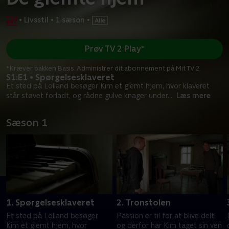
•
Livsstil
•
1 sæson
•
Prøv TV 2 Play*
*Kræver pakken Basis. Administrer dit abonnement på Mit TV 2.
S1:E1 • Spørgelsesklaveret
Et sted på Lolland besøger Kim et glemt hjem, hvor klaveret
står støvet forladt, og rådne gulve knager under
...
Læs mere
Sæson 1
1. Spørgelsesklaveret
2. Tronstolen
Et sted på Lolland besøger
Passion er til for at blive delt,
Kim et glemt hjem, hvor
og derfor har Kim taget sin ven