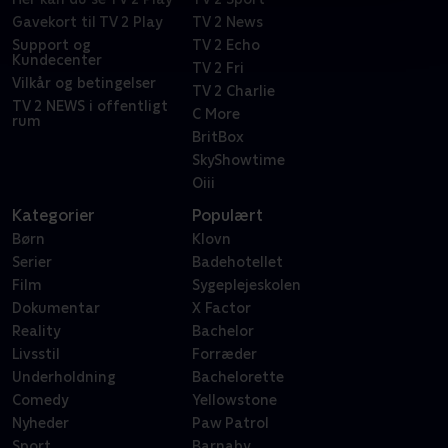
Gavekort til TV 2 Play
TV 2 News
Support og
TV 2 Echo
Kundecenter
TV 2 Fri
Vilkår og betingelser
TV 2 Charlie
TV 2 NEWS i offentligt
C More
rum
BritBox
SkyShowtime
Oiii
Kategorier
Populært
Børn
Klovn
Serier
Badehotellet
Film
Sygeplejeskolen
Dokumentar
X Factor
Reality
Bachelor
Livsstil
Forræder
Underholdning
Bachelorette
Comedy
Yellowstone
Nyheder
Paw Patrol
Sport
Barnaby