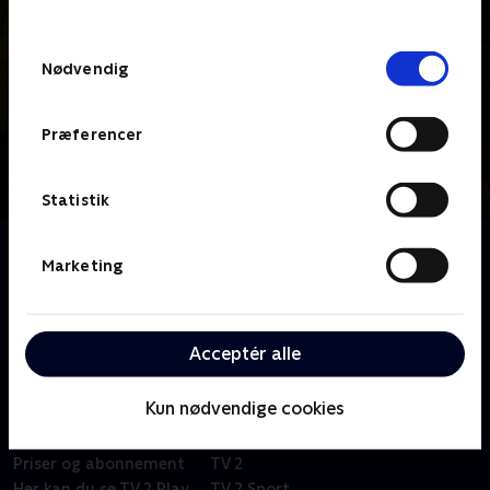
behandler dine oplysninger i
TV 2s privatlivspolitik
.
Samtykkevalg
Nødvendig
Præferencer
Statistik
Om De glemte hjem
Marketing
Kim er Urban Explorer og besøger glemte hjem, hvor
forfald, historie og naturen kæmper om pladsen.
Men hvorfor er forladte steder så fascinerende?
Acceptér alle
Kun nødvendige cookies
Om TV 2 Play
Kanaler
Priser og abonnement
TV 2
Her kan du se TV 2 Play
TV 2 Sport