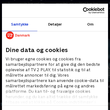
vedkommende har set en
myrdet, og politiet har tre
mand blive hevet hårdhændet
mistænkte i søgelyset. Men alle
ind i en bil. Umiddelbart en
tre er på flugt, så der skal
kidnapning, men det udvikler
rykkes hurtigt, inden de slipper
10. juli 2025 • 46 min
6. oktober 2025 • 46 min
sig hurtigt alvorligt
væk.
Samtykke
Detaljer
Om
Andre så også
Dine data og cookies
Vi bruger egne cookies og cookies fra
samarbejdspartnere for at give dig den bedste
oplevelse af TV 2 PLAY, til statistik og til at
målrette annoncer til dig. Vores
samarbejdspartnere kan anvende cookie-data til
målrettet markedsføring på egne og andres
Efterretningstjenesten
DNA glemmer
platforme. Du kan til- og fravælge cookies
Dokumentar • 1 sæsoner
Dokumentar • 1
herunder, og du kan altid trække dit samtykke
tilbage ved at klikke på ’Cookie-indstillinger’ i
bunden af siden. Læs mere om hvordan TV 2