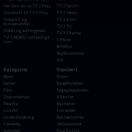
Her kan du se TV 2 Play
TV 2 Sport
Gavekort til TV 2 Play
TV 2 News
Support og
TV 2 Echo
Kundecenter
TV 2 Fri
Vilkår og betingelser
TV 2 Charlie
TV 2 NEWS i offentligt
C More
rum
BritBox
SkyShowtime
Oiii
Kategorier
Populært
Børn
Klovn
Serier
Badehotellet
Film
Sygeplejeskolen
Dokumentar
X Factor
Reality
Bachelor
Livsstil
Forræder
Underholdning
Bachelorette
Comedy
Yellowstone
Nyheder
Paw Patrol