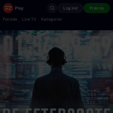
Log ind
Prøv nu
Forside
Live TV
Kategorier