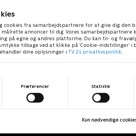
25 • 28 min
kies
g cookies fra samarbejdspartnere for at give dig den b
l at målrette annoncer til dig. Vores samarbejdspartner
ing på egne og andres platforme. Du kan til- og fravæl
amtykke tilbage ved at klikke på ’Cookie-indstillinger’ i
handler dine oplysninger i
TV 2s privatlivspolitik
.
Samtykkevalg
Præferencer
Statistik
Jespers gæstebud
D
Dokumentar
D
Kun nødvendige cookie