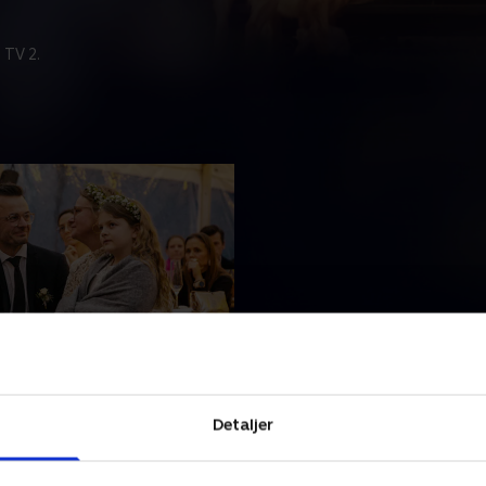
 TV 2.
æften tilbage?
obs operation venter
på afgørende svar fra
Detaljer
Christians drøm er gået i
: Familien må tage til Sri