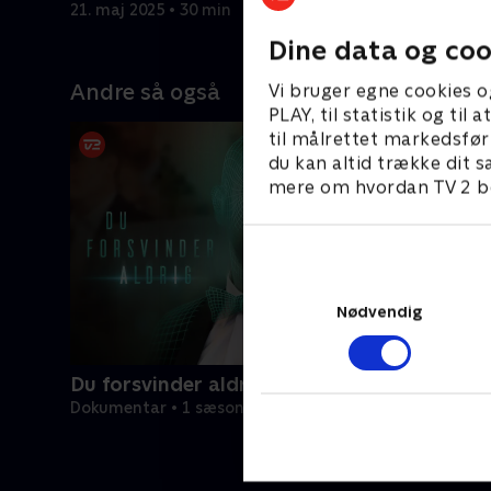
man ved, man skal dø?
Lanka.
21. maj 2025 • 30 min
28. maj 20
Dine data og coo
Andre så også
Vi bruger egne cookies o
PLAY, til statistik og ti
til målrettet markedsfør
du kan altid trække dit s
mere om hvordan TV 2 be
Nødvendig
Du forsvinder aldrig
Dokumentar • 1 sæsoner