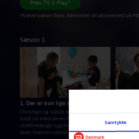
Prøv TV 2 Play*
*Kræver pakken Basis. Administrer dit abonnement på Mit
Sæson 1
1. Der er kun lige nu og her
2. Er kr
Christian og Jakob lever hverdagen
Efter Jak
fuldt ud med deres familier trods
familien 
Samtykke
uhelbredelige sygdomme. Hvordan
lægerne. 
lever man sin sidste tid som far, når
opfyldelse