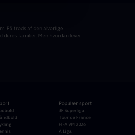
. På trods af den alvorlige
 deres familier. Men hvordan lever
port
Populær sport
odbold
3F Superliga
åndbold
Tour de France
ykling
FIFA VM 2026
ennis
A Liga