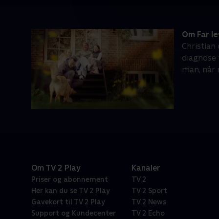
Om Far le
Christian
diagnose 
man, når 
Om TV 2 Play
Kanaler
Priser og abonnement
TV 2
Her kan du se TV 2 Play
TV 2 Sport
Gavekort til TV 2 Play
TV 2 News
Support og Kundecenter
TV 2 Echo