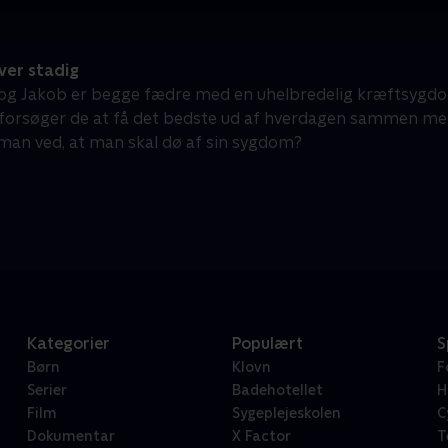
ver stadig
 og Jakob er begge fædre med en uhelbredelig kræftsygdom
forsøger de at få det bedste ud af hverdagen sammen med
man ved, at man skal dø af sin sygdom?
Kategorier
Populært
S
Børn
Klovn
F
Serier
Badehotellet
H
Film
Sygeplejeskolen
C
Dokumentar
X Factor
T