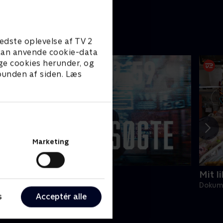
edste oplevelse af TV 2
e kan anvende cookie-data
ge cookies herunder, og
 bunden af siden. Læs
Marketing
e eftersøgte
Mit li
okumentar • 1 sæsoner
Dokume
s
Acceptér alle