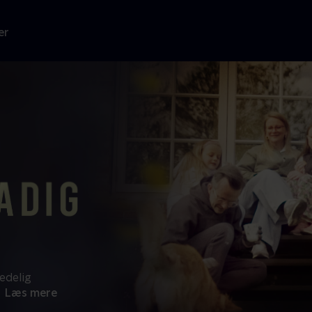
er
edelig
Læs mere