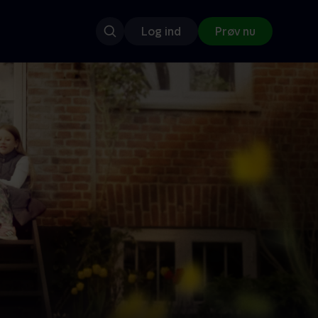
Log ind
Prøv nu