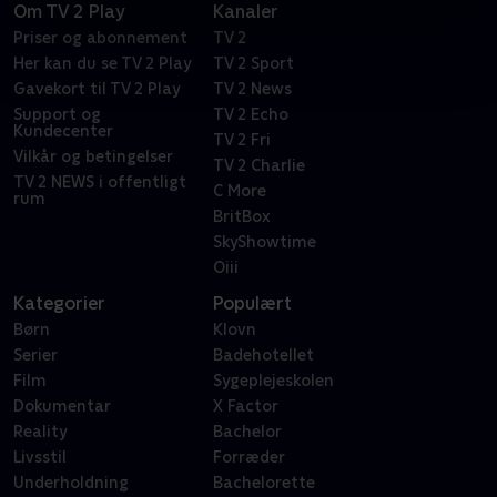
Om TV 2 Play
Kanaler
Priser og abonnement
TV 2
Her kan du se TV 2 Play
TV 2 Sport
Gavekort til TV 2 Play
TV 2 News
Support og
TV 2 Echo
Kundecenter
TV 2 Fri
Vilkår og betingelser
TV 2 Charlie
TV 2 NEWS i offentligt
C More
rum
BritBox
SkyShowtime
Oiii
Kategorier
Populært
Børn
Klovn
Serier
Badehotellet
Film
Sygeplejeskolen
Dokumentar
X Factor
Reality
Bachelor
Livsstil
Forræder
Underholdning
Bachelorette