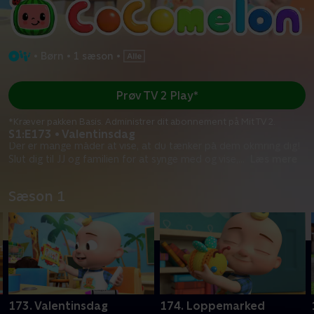
•
Børn
•
1 sæson
•
Prøv TV 2 Play*
*Kræver pakken Basis. Administrer dit abonnement på Mit TV 2.
S1:E173 • Valentinsdag
Der er mange måder at vise, at du tænker på dem okmring dig!
Slut dig til JJ og familien for at synge med og vise,
...
Læs mere
Sæson 1
173. Valentinsdag
174. Loppemarked