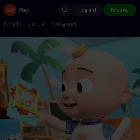
Log ind
Prøv nu
Forside
Live TV
Kategorier