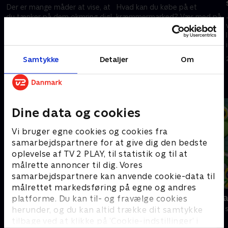
Der er mange måder at vise, at
Hvad kan du købe på et
du tænker på dem okmring dig!
kræmmermarked? Vær med på
Slut dig til JJ og familien for at
denne sjove læresang sammen
synge med og vise, at du
med JJ og familien!
tænker på dine nærmeste!
25. juni 2022 • 3 min
25. juni 2022 • 3 min
Samtykke
Detaljer
Om
Andre så også
Dine data og cookies
Vi bruger egne cookies og cookies fra
samarbejdspartnere for at give dig den bedste
oplevelse af TV 2 PLAY, til statistik og til at
målrette annoncer til dig. Vores
samarbejdspartnere kan anvende cookie-data til
målrettet markedsføring på egne og andres
Gurli Gris
Geckos Gar
platforme. Du kan til- og fravælge cookies
Børneserier • 4 sæsoner
Børneserier • 2
herunder, og du kan altid trække dit samtykke
tilbage ved at klikke på ’Cookie-indstillinger’ i