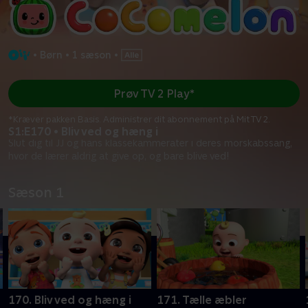
•
Børn
•
1 sæson
•
Prøv TV 2 Play*
*Kræver pakken Basis. Administrer dit abonnement på Mit TV 2.
S1:E170 • Bliv ved og hæng i
Slut dig til JJ og hans klassekammerater i deres morskabssang,
hvor de lærer aldrig at give op, og bare blive ved!
Sæson 1
170. Bliv ved og hæng i
171. Tælle æbler