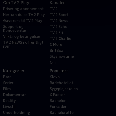
Om TV 2 Play
Kanaler
Priser og abonnement
TV 2
Her kan du se TV 2 Play
TV 2 Sport
Gavekort til TV 2 Play
TV 2 News
Support og
TV 2 Echo
Kundecenter
TV 2 Fri
Vilkår og betingelser
TV 2 Charlie
TV 2 NEWS i offentligt
C More
rum
BritBox
SkyShowtime
Oiii
Kategorier
Populært
Børn
Klovn
Serier
Badehotellet
Film
Sygeplejeskolen
Dokumentar
X Factor
Reality
Bachelor
Livsstil
Forræder
Underholdning
Bachelorette