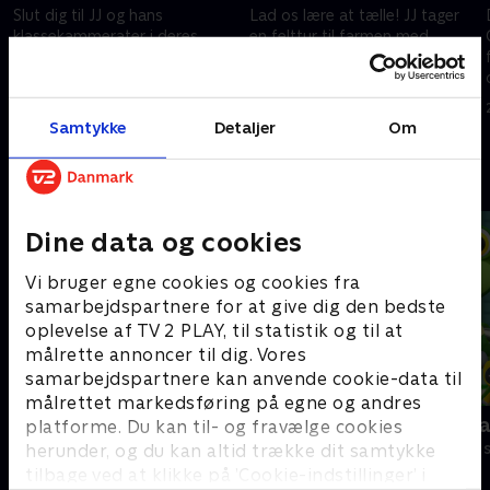
Slut dig til JJ og hans
Lad os lære at tælle! JJ tager
klassekammerater i deres
en felttur til farmen med
morskabssang, hvor de lærer
Melon Patch Academy for at
r
aldrig at give op, og bare blive
tælle til ti med brug af æbler!
ved!
25. juni 2022 • 3 min
25. juni 2022 • 3 min
Samtykke
Detaljer
Om
Andre så også
Dine data og cookies
Vi bruger egne cookies og cookies fra
samarbejdspartnere for at give dig den bedste
oplevelse af TV 2 PLAY, til statistik og til at
målrette annoncer til dig. Vores
samarbejdspartnere kan anvende cookie-data til
målrettet markedsføring på egne og andres
Gurli Gris
Geckos Gar
platforme. Du kan til- og fravælge cookies
Børneserier • 4 sæsoner
Børneserier • 2
herunder, og du kan altid trække dit samtykke
tilbage ved at klikke på ’Cookie-indstillinger’ i