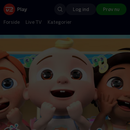
Log ind
Prøv nu
Forside
Live TV
Kategorier