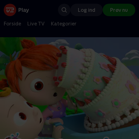
Log ind
Prøv nu
Forside
Live TV
Kategorier