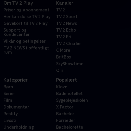
Om TV 2 Play
Kanaler
Priser og abonnement
TV 2
Her kan du se TV 2 Play
TV 2 Sport
Gavekort til TV 2 Play
TV 2 News
Support og
TV 2 Echo
Kundecenter
TV 2 Fri
Vilkår og betingelser
TV 2 Charlie
TV 2 NEWS i offentligt
C More
rum
BritBox
SkyShowtime
Oiii
Kategorier
Populært
Børn
Klovn
Serier
Badehotellet
Film
Sygeplejeskolen
Dokumentar
X Factor
Reality
Bachelor
Livsstil
Forræder
Underholdning
Bachelorette