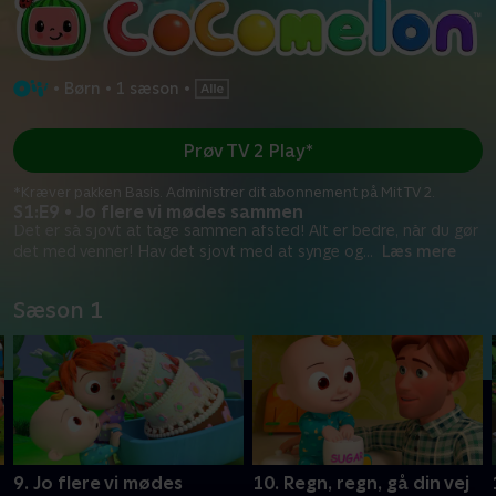
•
Børn
•
1 sæson
•
Prøv TV 2 Play*
*Kræver pakken Basis. Administrer dit abonnement på Mit TV 2.
S1:E9 • Jo flere vi mødes sammen
Det er så sjovt at tage sammen afsted! Alt er bedre, når du gør
det med venner! Hav det sjovt med at synge og
...
Læs mere
Sæson 1
9. Jo flere vi mødes
10. Regn, regn, gå din vej