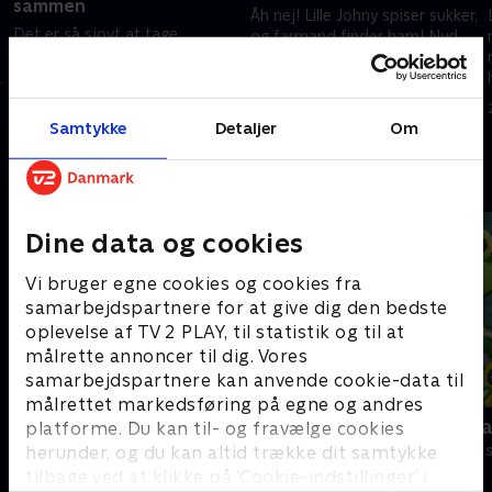
sammen
Åh nej! Lille Johny spiser sukker,
Det er så sjovt at tage
og farmand finder ham! Nyd
sammen afsted! Alt er bedre,
dette klassiske børnerim!
når du gør det med venner!
-
25. juni 2022 • 3 min
Hav det sjovt med at synge og
danse med på denne kendte
Samtykke
Detaljer
Om
25. juni 2022 • 2 min
børnevise!
Andre så også
Dine data og cookies
Vi bruger egne cookies og cookies fra
samarbejdspartnere for at give dig den bedste
oplevelse af TV 2 PLAY, til statistik og til at
målrette annoncer til dig. Vores
samarbejdspartnere kan anvende cookie-data til
målrettet markedsføring på egne og andres
Gurli Gris
Geckos Gar
platforme. Du kan til- og fravælge cookies
Børneserier • 4 sæsoner
Børneserier • 2
herunder, og du kan altid trække dit samtykke
tilbage ved at klikke på ’Cookie-indstillinger’ i