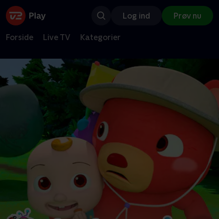
Log ind
Prøv nu
Forside
Live TV
Kategorier