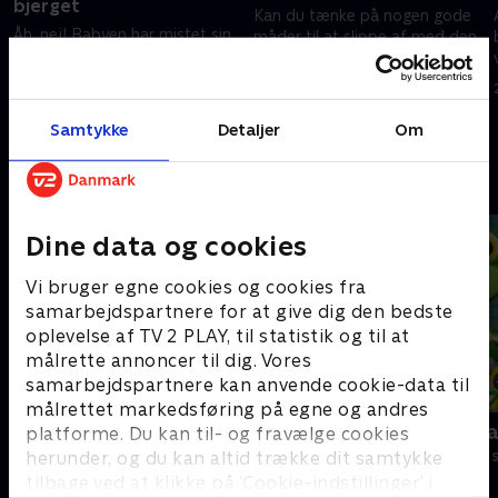
bjerget
Kan du tænke på nogen gode
Åh, nej! Babyen har mistet sin
måder til at slippe af med den
yndlingsbamse! Heldigvis vil
irriterende hikke? Lær nogle
hans bedste ven, bjørnen,
nye med denne sjove melodi.
hjælpe med at finde den.
25. juni 2022 • 2 min
Samtykke
Detaljer
Om
25. juni 2022 • 4 min
Andre så også
Dine data og cookies
Vi bruger egne cookies og cookies fra
samarbejdspartnere for at give dig den bedste
oplevelse af TV 2 PLAY, til statistik og til at
målrette annoncer til dig. Vores
samarbejdspartnere kan anvende cookie-data til
målrettet markedsføring på egne og andres
Gurli Gris
Geckos Gar
platforme. Du kan til- og fravælge cookies
Børneserier • 4 sæsoner
Børneserier • 2
herunder, og du kan altid trække dit samtykke
tilbage ved at klikke på ’Cookie-indstillinger’ i