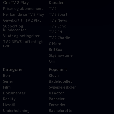
Om TV 2 Play
Kanaler
Priser og abonnement
TV 2
Her kan du se TV 2 Play
TV 2 Sport
Gavekort til TV 2 Play
TV 2 News
Support og
TV 2 Echo
Kundecenter
TV 2 Fri
Vilkår og betingelser
TV 2 Charlie
TV 2 NEWS i offentligt
C More
rum
BritBox
SkyShowtime
Oiii
Kategorier
Populært
Børn
Klovn
Serier
Badehotellet
Film
Sygeplejeskolen
Dokumentar
X Factor
Reality
Bachelor
Livsstil
Forræder
Underholdning
Bachelorette