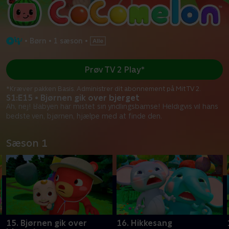
•
Børn
•
1 sæson
•
Prøv TV 2 Play*
*Kræver pakken Basis. Administrer dit abonnement på Mit TV 2.
S1:E15 • Bjørnen gik over bjerget
Åh, nej! Babyen har mistet sin yndlingsbamse! Heldigvis vil hans
bedste ven, bjørnen, hjælpe med at finde den.
Sæson 1
15. Bjørnen gik over
16. Hikkesang