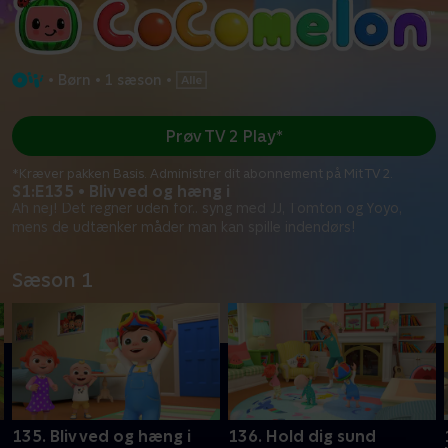
•
Børn
•
1 sæson
•
Prøv TV 2 Play*
*Kræver pakken Basis. Administrer dit abonnement på Mit TV 2.
S1:E135 • Bliv ved og hæng i
Åh nej! Det regner uden for.. syng med JJ, Tomton og Yoyo,
mens de udtænker måder man kan spille indendørs!
Sæson 1
135. Bliv ved og hæng i
136. Hold dig sund