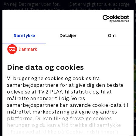
Åh nej! Det regner uden for..
Det er vigtigt for alle, at sørge
syng med JJ, Tomton og Yoyo,
godt for deres helbred! Se
mens de udtænker måder man
med og syng med JJ og hans
kan spille indendørs!
familie, når de prøver at
forblive raske!
25. juni 2022 • 2 min
25. juni 2022 • 3 min
Samtykke
Detaljer
Om
Andre så også
Dine data og cookies
Vi bruger egne cookies og cookies fra
samarbejdspartnere for at give dig den bedste
oplevelse af TV 2 PLAY, til statistik og til at
målrette annoncer til dig. Vores
samarbejdspartnere kan anvende cookie-data til
målrettet markedsføring på egne og andres
Gurli Gris
Geckos Gar
platforme. Du kan til- og fravælge cookies
Børneserier • 4 sæsoner
Børneserier • 2
herunder, og du kan altid trække dit samtykke
tilbage ved at klikke på ’Cookie-indstillinger’ i