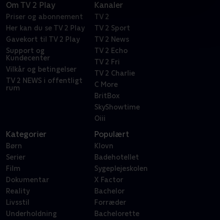
Om TV 2 Play
Kanaler
Priser og abonnement
TV 2
Her kan du se TV 2 Play
TV 2 Sport
Gavekort til TV 2 Play
TV 2 News
Support og
TV 2 Echo
Kundecenter
TV 2 Fri
Vilkår og betingelser
TV 2 Charlie
TV 2 NEWS i offentligt
C More
rum
BritBox
SkyShowtime
Oiii
Kategorier
Populært
Børn
Klovn
Serier
Badehotellet
Film
Sygeplejeskolen
Dokumentar
X Factor
Reality
Bachelor
Livsstil
Forræder
Underholdning
Bachelorette