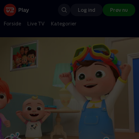
Log ind
Prøv nu
Forside
Live TV
Kategorier