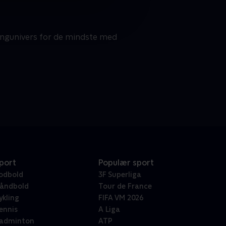
angunivers for de mindste med
port
Populær sport
odbold
3F Superliga
åndbold
Tour de France
ykling
FIFA VM 2026
ennis
A Liga
adminton
ATP