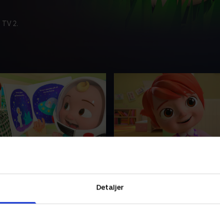
 TV 2.
skal vi læse
133. Jeg vil være en mor
historietid! Se på og syng
Mødre kan gøre så meget fo
 JJ og hans familie deler de
børn! Lad os synge, mens Y
Detaljer
underlige historier, de
at blive gode venner med m
emme!
Glædelig mors dag!