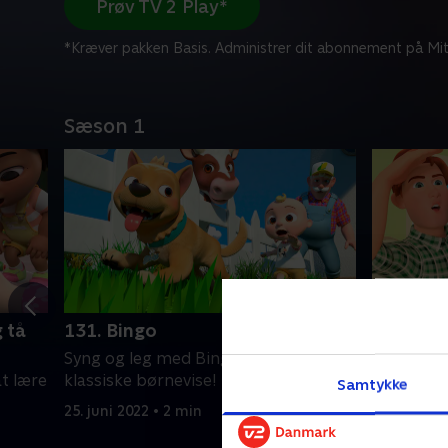
Prøv TV 2 Play*
*Kræver pakken Basis. Administrer dit abonnement på Mit
Sæson 1
 tå
131. Bingo
132. Nu 
Syng og leg med Bingo til denne
JJ elsker 
t lære
klassiske børnevise!
med, mens
Samtykke
mange vid
25. juni 2022 • 2 min
læser hj