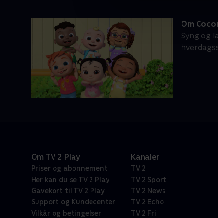
Om Coco
Syng og l
hverdagssi
Om TV 2 Play
Kanaler
Priser og abonnement
TV 2
Her kan du se TV 2 Play
TV 2 Sport
Gavekort til TV 2 Play
TV 2 News
Support og Kundecenter
TV 2 Echo
Vilkår og betingelser
TV 2 Fri