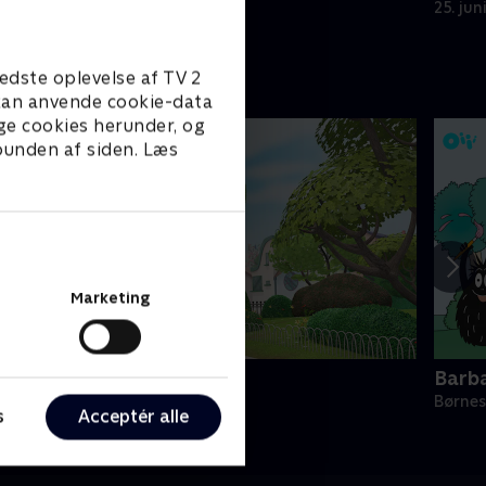
25. jun
edste oplevelse af TV 2
e kan anvende cookie-data
ge cookies herunder, og
 bunden af siden. Læs
Marketing
ing
Barb
ørneserier • 4 sæsoner
Børnes
s
Acceptér alle