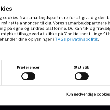
22 • 2 min
25. juni 2022 • 3 min
kies
g cookies fra samarbejdspartnere for at give dig den b
l at målrette annoncer til dig. Vores samarbejdspartner
ing på egne og andres platforme. Du kan til- og fravæl
amtykke tilbage ved at klikke på ’Cookie-indstillinger’ i
handler dine oplysninger i
TV 2s privatlivspolitik
.
Samtykkevalg
Præferencer
Statistik
Geckos Garage
B
Børneserier • 2 sæsoner
B
Kun nødvendige cookie