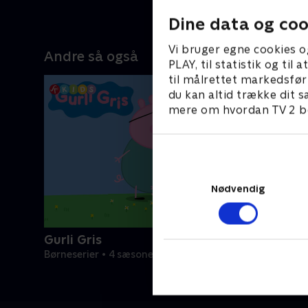
25. juni 20
Dine data og coo
Vi bruger egne cookies o
Andre så også
PLAY, til statistik og ti
til målrettet markedsfør
du kan altid trække dit s
mere om hvordan TV 2 be
Nødvendig
Gurli Gris
Børneserier • 4 sæsoner