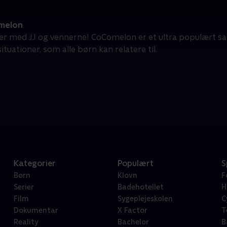
melon
ær med JJ og vennerne! CoComelon er et ultra populært s
tuationer, som alle børn kan relatere til.
Kategorier
Populært
S
Børn
Klovn
F
Serier
Badehotellet
H
Film
Sygeplejeskolen
C
Dokumentar
X Factor
T
Reality
Bachelor
B