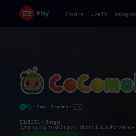
Forside
Live TV
Kategori
•
Børn
•
1 sæson
•
S1:E131 • Bingo
Syng og leg med Bingo til denne klassiske børnevi