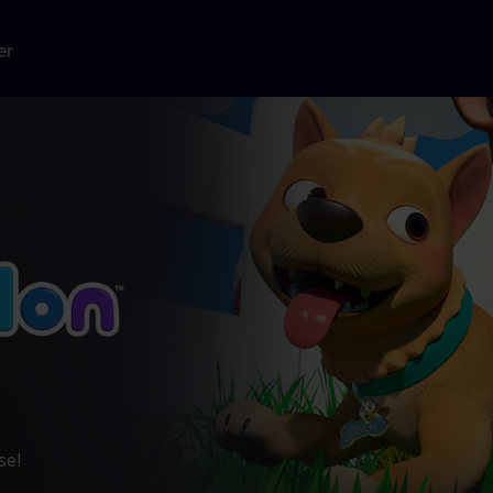
er
se!