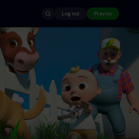
Log ind
Prøv nu