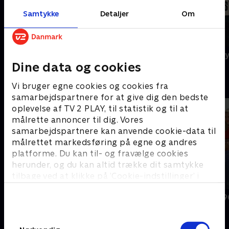
Samtykke
Detaljer
Om
Agatha Christie's Poirot
A Ghost Story
Dine data og cookies
B
Vi bruger egne cookies og cookies fra
samarbejdspartnere for at give dig den bedste
oplevelse af TV 2 PLAY, til statistik og til at
målrette annoncer til dig. Vores
samarbejdspartnere kan anvende cookie-data til
målrettet markedsføring på egne og andres
platforme. Du kan til- og fravælge cookies
herunder, og du kan altid trække dit samtykke
tilbage ved at klikke på ’Cookie-indstillinger’ i
bunden af siden. Læs mere om hvordan TV 2
BH90210
Beverly Hills 
behandler dine oplysninger i
TV 2s privatlivspolitik
.
Samtykkevalg