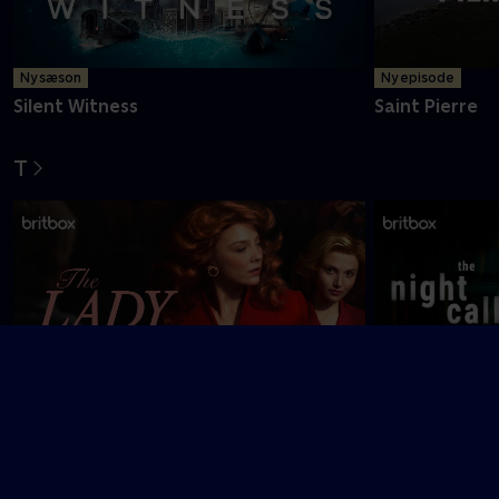
Ny sæson
Ny episode
Silent Witness
Saint Pierre
T
The Lady
The Night Call
U