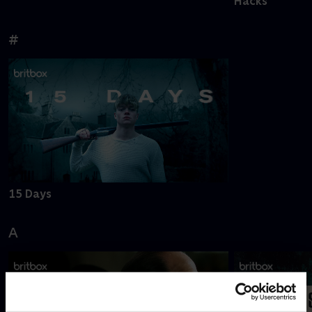
Hacks
#
15 Days
A