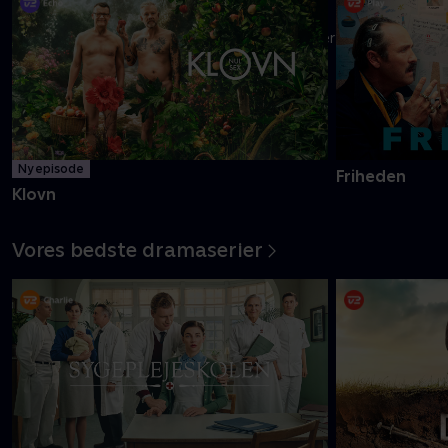
Danmarks pinligste makkerpar Frank og Casper navigerer livet
med tvivlsom succes
Mere info
Ny episode
Friheden
Klovn
Vores bedste dramaserier