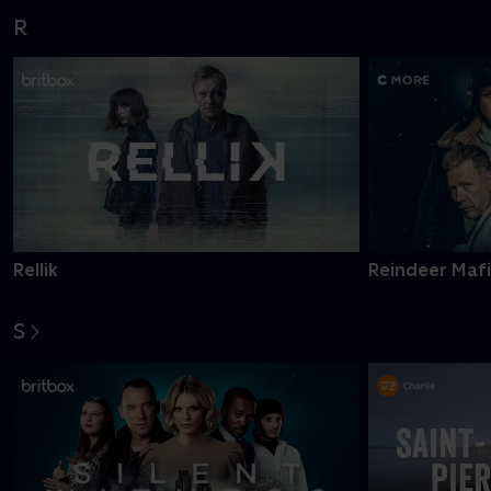
R
Rellik
Reindeer Maf
S