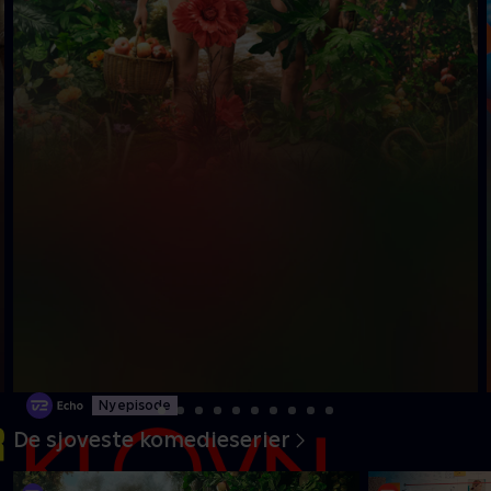
Ny episode
De sjoveste komedieserier