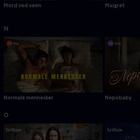
Mord ved søen
Maigret
N
Normale mennesker
Nepobaby
O