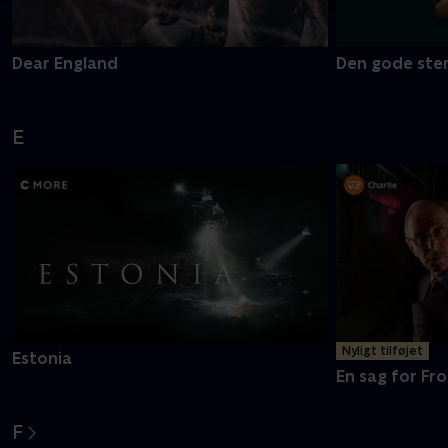
Dear England
Den gode ste
E
Nyligt tilføjet
Estonia
En sag for Fro
F