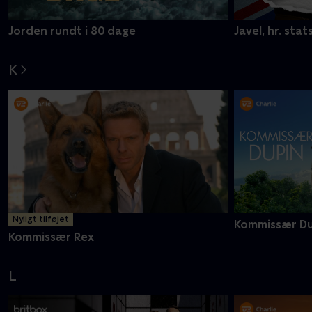
Jorden rundt i 80 dage
Javel, hr. stat
K
Nyligt tilføjet
Kommissær Du
Kommissær Rex
L