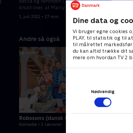
g
Becca og veninden Chelsea. Charlie er
mange ro
knust over. at Marcy fuldbyrder en
mere og m
drøm.
kæmper fo
1. juli 2021 • 27 min
1. juli 2021
Dine data og coo
Vi bruger egne cookies o
PLAY, til statistik og ti
Andre så også
til målrettet markedsfør
du kan altid trække dit s
mere om hvordan TV 2 be
Nødvendig
Robssons (dansk tale)
Komedie • 1 sæsoner