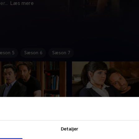
 er
...
Læs mere
æson 5
Sæson 6
Sæson 7
e's The Thing...
8. The Apartment
er at rette op på
En tøjlesløs nat ender galt, d
Detaljer
en med Karen, men hans
en vred Rick Springfield og 