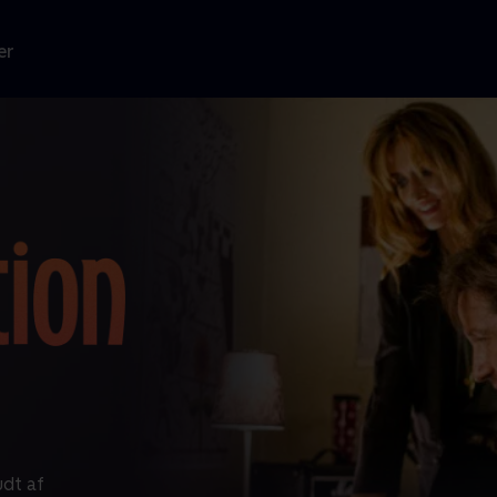
er
dt af