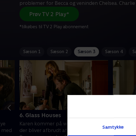
problemer for Becca og veninden Chelsea. Charlie
Prøv TV 2 Play*
*tilkøbes til TV 2 Play abonnement
Sæson 1
Sæson 2
Sæson 3
Sæson 4
S
6. Glass Houses
7. So Her
nye
Karen kommer på weekendbesøg,
Hank prøv
Samtykke
ie med
der bliver afbrudt af problemer for
situation