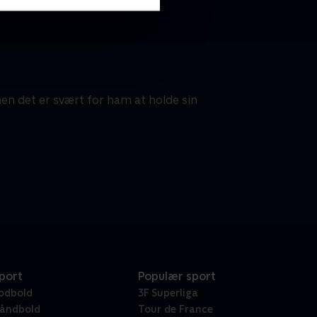
n det er svært for ham at holde sin
port
Populær sport
odbold
3F Superliga
åndbold
Tour de France