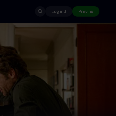
Log ind
Prøv nu