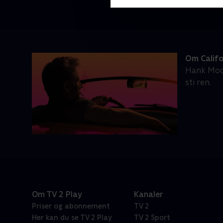
Om Califo
Hank Mood
sti ren.
Om TV 2 Play
Kanaler
Priser og abonnement
TV 2
Her kan du se TV 2 Play
TV 2 Sport