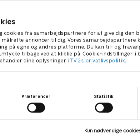
mantiske eskapader bliver
elskerinder har et episk op
ere indviklede. Charlie
hjemme hos Hank.
r en klient.
 • 27 min
1. juli 2021 • 27 min
kies
g cookies fra samarbejdspartnere for at give dig den b
l at målrette annoncer til dig. Vores samarbejdspartner
ing på egne og andres platforme. Du kan til- og fravæl
amtykke tilbage ved at klikke på ’Cookie-indstillinger’ i
handler dine oplysninger i
TV 2s privatlivspolitik
.
Samtykkevalg
Præferencer
Statistik
Bert (dansk tale)
L
Kun nødvendige cookie
Komedie • 1 sæsoner
K