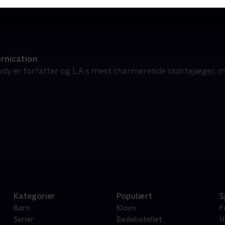
rnication
y er forfatter og L.A.s mest charmerende skørtejæger, me
Kategorier
Populært
S
Børn
Klovn
F
Serier
Badehotellet
H