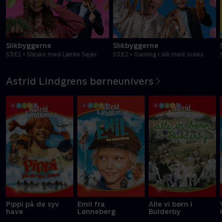
Slikbyggerne
Slikbyggerne
S3:E1 • Sliksko med Lærke Sejer
S3:E2 • Gaming i slik med Judex
Astrid Lindgrens børneunivers
Pippi på de syv
Emil fra
Alle vi børn i
have
Lønneberg
Bulderby