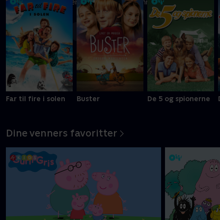
Ni kreative børn kæmper om at blive Danmarks vildeste
slikbygger
Mere info
Far til fire i solen
Buster
De 5 og spionerne
Dine venners favoritter