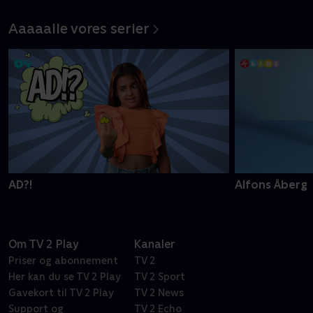
historie om mod
Aaaaalle vores serier
AD?!
Alfons Åberg
Om TV 2 Play
Kanaler
Priser og abonnement
TV 2
Her kan du se TV 2 Play
TV 2 Sport
Gavekort til TV 2 Play
TV 2 News
Support og
TV 2 Echo