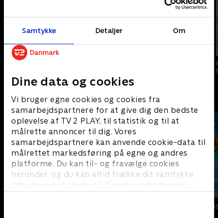
Samtykke
Detaljer
Om
Nyligt tilføjet
Nyligt tilføjet
Sonic the
Hedgehog 2
Turbo
Felix the Cat Saves
Christmas
Dine data og cookies
Sjove serier - se dem med SkyShowtime
Vi bruger egne cookies og cookies fra
samarbejdspartnere for at give dig den bedste
oplevelse af TV 2 PLAY, til statistik og til at
målrette annoncer til dig. Vores
samarbejdspartnere kan anvende cookie-data til
målrettet markedsføring på egne og andres
platforme. Du kan til- og fravælge cookies
herunder, og du kan altid trække dit samtykke
tilbage ved at klikke på ’Cookie-indstillinger’ i
bunden af siden. Læs mere om hvordan TV 2
PAW Patrol
Blaze og mon
behandler dine oplysninger i
TV 2s privatlivspolitik
.