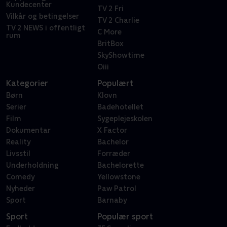
Kundecenter
TV 2 Fri
Vilkår og betingelser
TV 2 Charlie
TV 2 NEWS i offentligt
C More
rum
BritBox
SkyShowtime
Oiii
Kategorier
Populært
Børn
Klovn
Serier
Badehotellet
Film
Sygeplejeskolen
Dokumentar
X Factor
Reality
Bachelor
Livsstil
Forræder
Underholdning
Bachelorette
Comedy
Yellowstone
Nyheder
Paw Patrol
Sport
Barnaby
Sport
Populær sport