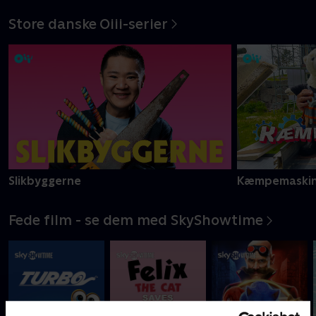
Store danske Oiii-serier
Slikbyggerne
Kæmpemaskin
Fede film - se dem med SkyShowtime