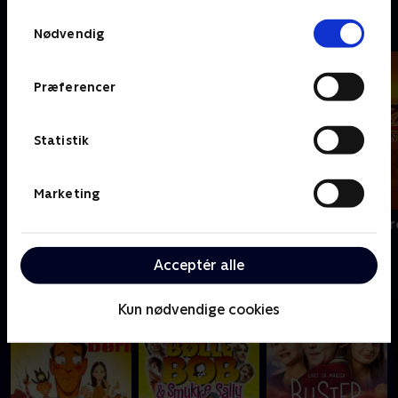
Samtykkevalg
Kendt fra legetøjshylden
Nødvendig
Præferencer
Statistik
Marketing
Thomas og vennerne
Zorro the Chr
Acceptér alle
Danske klassikere
Kun nødvendige cookies