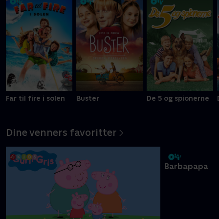
Ni kreative børn kæmper om at blive Danmarks vildeste
slikbygger
Mere info
Far til fire i solen
Buster
De 5 og spionerne
Dine venners favoritter