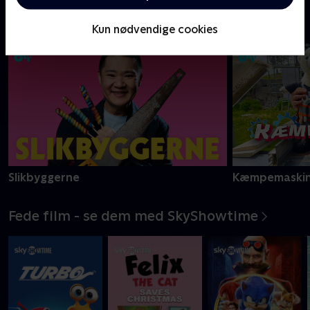
Store danske Oiii-serier
Kun nødvendige cookies
Slikbyggerne
Kæmpemaskin
Fede film - se dem med SkyShowtime