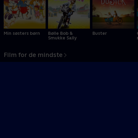
Min søsters børn
Bølle Bob &
Buster
Smukke Sally
Film for de mindste
Ko-bakken på
Sjov på Ko-bakken
Måneskin i
sporet
Bakkekøbing