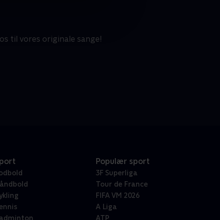
 til vores originale sange!
port
Populær sport
odbold
3F Superliga
åndbold
Tour de France
ykling
FIFA VM 2026
ennis
A Liga
adminton
ATP