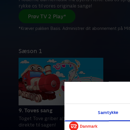
rykke os til vores originale sange!
Prøv TV 2 Play*
*Kræver pakken Basis. Administrer dit abonnement på Mit
Sæson 1
9. Toves sang
Samtykke
Toget Tove griber altid dagen og går
direkte til sagen!