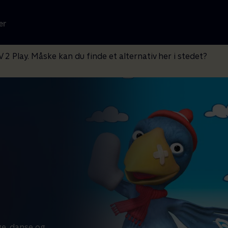
er
V 2 Play. Måske kan du finde et alternativ her i stedet?
e, danse og