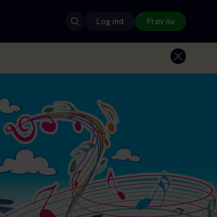
Log ind
Prøv nu