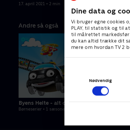
17. april 2021 • 2 min
Dine data og coo
Vi bruger egne cookies o
Andre så også
PLAY, til statistik og ti
til målrettet markedsfør
du kan altid trække dit s
mere om hvordan TV 2 be
Nødvendig
Byens Helte - alt om køretøjer
Børneserier • 1 sæsoner