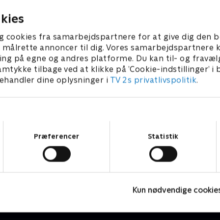
kies
g cookies fra samarbejdspartnere for at give dig den b
l at målrette annoncer til dig. Vores samarbejdspartner
ing på egne og andres platforme. Du kan til- og fravæl
amtykke tilbage ved at klikke på ’Cookie-indstillinger’ i
handler dine oplysninger i
TV 2s privatlivspolitik
.
Samtykkevalg
Præferencer
Statistik
Den dag Henry traf…
V
Børneserier • 2 sæsoner
B
Kun nødvendige cookie