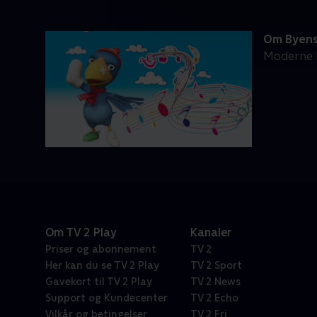
Om Byens
Moderne b
Om TV 2 Play
Kanaler
Priser og abonnement
TV 2
Her kan du se TV 2 Play
TV 2 Sport
Gavekort til TV 2 Play
TV 2 News
Support og Kundecenter
TV 2 Echo
Vilkår og betingelser
TV 2 Fri