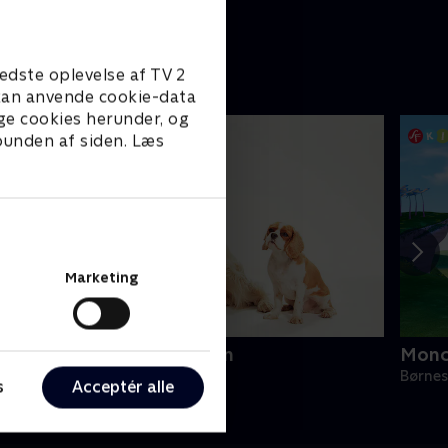
edste oplevelse af TV 2
e kan anvende cookie-data
ge cookies herunder, og
 bunden af siden. Læs
Marketing
uf vuf - Hundebørnehaven
Monc
ørneserier • 1 sæsoner
Børnes
s
Acceptér alle