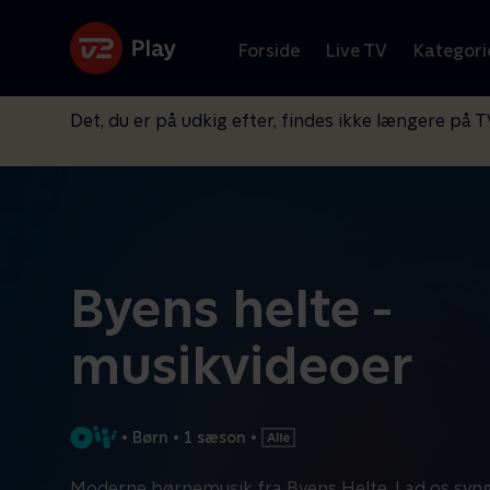
Forside
Live TV
Kategori
Det, du er på udkig efter, findes ikke længere på T
Byens helte -
musikvideoer
•
Børn
•
1 sæson
•
Moderne børnemusik fra Byens Helte. Lad os syng