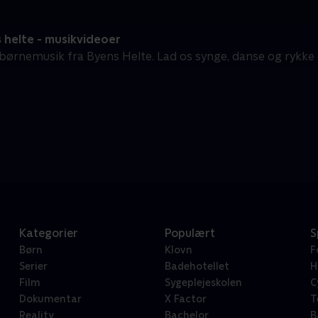
 helte - musikvideoer
ørnemusik fra Byens Helte. Lad os synge, danse og rykke os
Kategorier
Populært
S
Børn
Klovn
F
Serier
Badehotellet
H
Film
Sygeplejeskolen
C
Dokumentar
X Factor
T
Reality
Bachelor
B