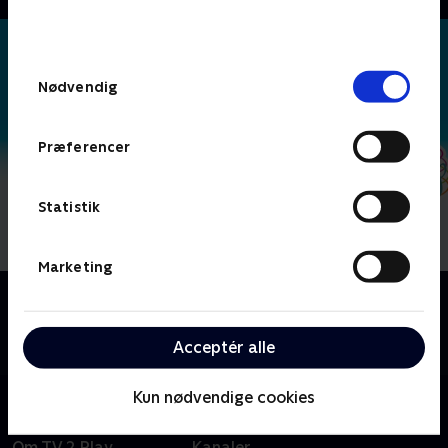
bunden af siden. Læs mere om hvordan TV 2
behandler dine oplysninger i
TV 2s privatlivspolitik
.
Samtykkevalg
Nødvendig
Præferencer
Statistik
Marketing
Om Byens helte - musikvideoer
Moderne børnemusik fra Byens Helte. Lad os synge,
danse og rykke os til vores originale sange!
Acceptér alle
Kun nødvendige cookies
Om TV 2 Play
Kanaler