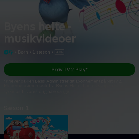
Byens helte -
musikvideoer
•
Børn
•
1 sæson
•
Prøv TV 2 Play*
*Kræver pakken Basis. Administrer dit abonnement på Mit TV 2.
Moderne børnemusik fra Byens Helte. Lad os synge, danse og
rykke os til vores originale sange!
Sæson 1