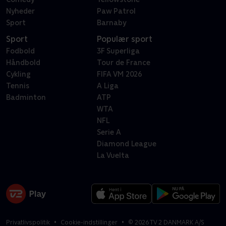
Nyheder
Paw Patrol
Sport
Barnaby
Sport
Populær sport
Fodbold
3F Superliga
Håndbold
Tour de France
Cykling
FIFA VM 2026
Tennis
A Liga
Badminton
ATP
WTA
NFL
Serie A
Diamond League
La Vuelta
Privatlivspolitik
Cookie-indstillinger
©
2026
TV 2 DANMARK A/S