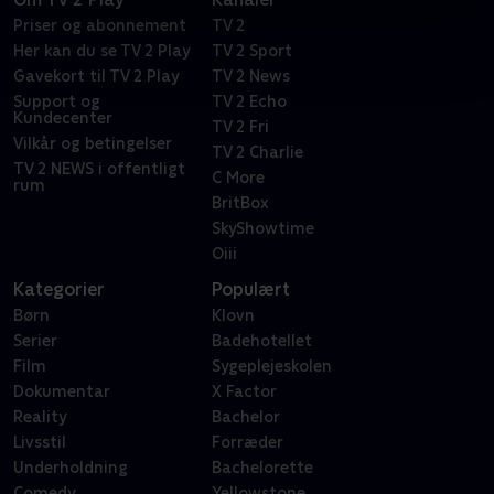
Priser og abonnement
TV 2
Her kan du se TV 2 Play
TV 2 Sport
Gavekort til TV 2 Play
TV 2 News
Support og
TV 2 Echo
Kundecenter
TV 2 Fri
Vilkår og betingelser
TV 2 Charlie
TV 2 NEWS i offentligt
C More
rum
BritBox
SkyShowtime
Oiii
Kategorier
Populært
Børn
Klovn
Serier
Badehotellet
Film
Sygeplejeskolen
Dokumentar
X Factor
Reality
Bachelor
Livsstil
Forræder
Underholdning
Bachelorette
Comedy
Yellowstone