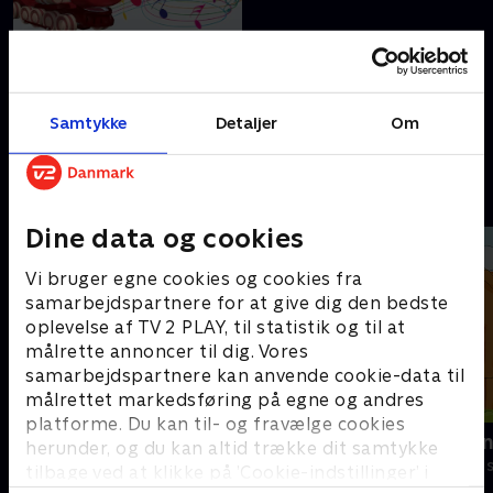
9. Toves sang
Toget Tove griber altid dagen
og går direkte til sagen!
Samtykke
Detaljer
Om
17. april 2021 • 2 min
Andre så også
Dine data og cookies
Vi bruger egne cookies og cookies fra
samarbejdspartnere for at give dig den bedste
oplevelse af TV 2 PLAY, til statistik og til at
målrette annoncer til dig. Vores
samarbejdspartnere kan anvende cookie-data til
målrettet markedsføring på egne og andres
platforme. Du kan til- og fravælge cookies
Byens Helte - alt om køretøjer
Den dag Hen
herunder, og du kan altid trække dit samtykke
Børneserier • 1 sæsoner
Børneserier • 2
tilbage ved at klikke på ’Cookie-indstillinger’ i