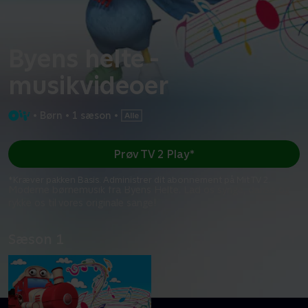
Byens helte -
musikvideoer
•
Børn
•
1 sæson
•
Prøv TV 2 Play*
*Kræver pakken Basis. Administrer dit abonnement på Mit TV 2.
Moderne børnemusik fra Byens Helte. Lad os synge, danse og
rykke os til vores originale sange!
Sæson 1