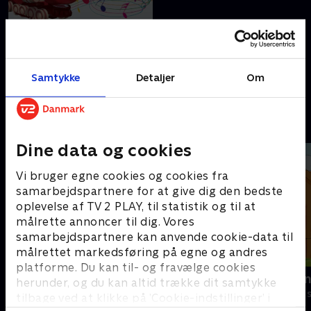
9. Toves sang
Toget Tove griber altid dagen
og går direkte til sagen!
Samtykke
Detaljer
Om
17. april 2021 • 2 min
Andre så også
Dine data og cookies
Vi bruger egne cookies og cookies fra
samarbejdspartnere for at give dig den bedste
oplevelse af TV 2 PLAY, til statistik og til at
målrette annoncer til dig. Vores
samarbejdspartnere kan anvende cookie-data til
målrettet markedsføring på egne og andres
platforme. Du kan til- og fravælge cookies
Byens Helte - alt om køretøjer
Den dag Hen
herunder, og du kan altid trække dit samtykke
Børneserier • 1 sæsoner
Børneserier • 2
tilbage ved at klikke på ’Cookie-indstillinger’ i