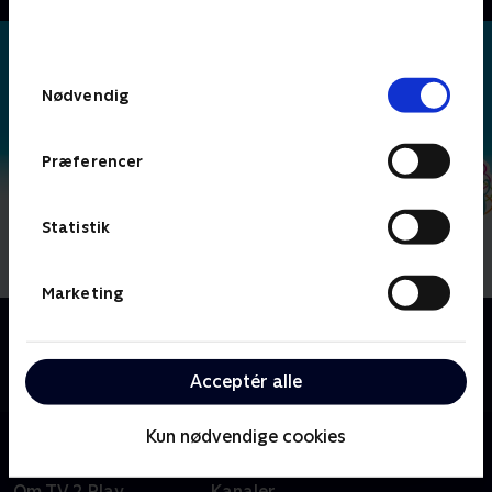
bunden af siden. Læs mere om hvordan TV 2
behandler dine oplysninger i
TV 2s privatlivspolitik
.
Samtykkevalg
Nødvendig
Præferencer
Statistik
Marketing
Om Byens helte - musikvideoer
Moderne børnemusik fra Byens Helte. Lad os synge,
danse og rykke os til vores originale sange!
Acceptér alle
Kun nødvendige cookies
Om TV 2 Play
Kanaler