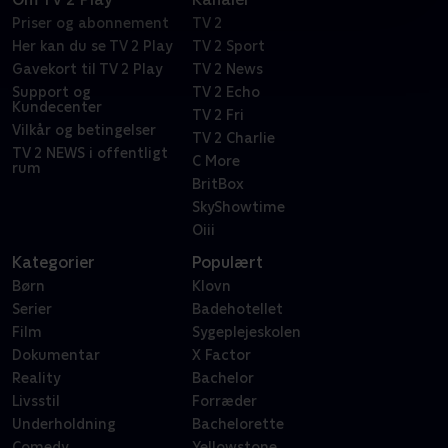
Priser og abonnement
TV 2
Her kan du se TV 2 Play
TV 2 Sport
Gavekort til TV 2 Play
TV 2 News
Support og
TV 2 Echo
Kundecenter
TV 2 Fri
Vilkår og betingelser
TV 2 Charlie
TV 2 NEWS i offentligt
C More
rum
BritBox
SkyShowtime
Oiii
Kategorier
Populært
Børn
Klovn
Serier
Badehotellet
Film
Sygeplejeskolen
Dokumentar
X Factor
Reality
Bachelor
Livsstil
Forræder
Underholdning
Bachelorette
Comedy
Yellowstone