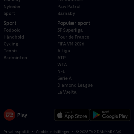
Nyheder
Paw Patrol
Sport
Barnaby
Sport
Populær sport
Fodbold
3F Superliga
Håndbold
Tour de France
Cykling
FIFA VM 2026
Tennis
A Liga
Badminton
ATP
WTA
NFL
Serie A
Diamond League
La Vuelta
Privatlivspolitik
Cookie-indstillinger
©
2026
TV 2 DANMARK A/S