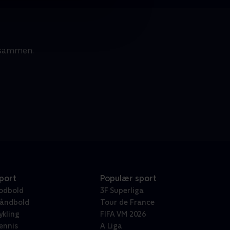
e sammen.
port
Populær sport
odbold
3F Superliga
åndbold
Tour de France
ykling
FIFA VM 2026
ennis
A Liga