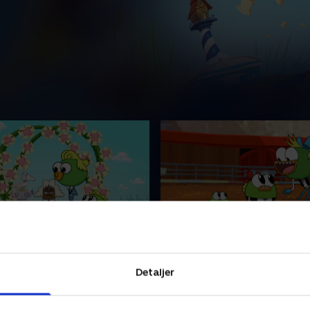
Loaf
2. Bad to the Duck Bone
og Buhdeuce sniger sig ind
SwaySway lærer, at Jenny Q
Detaljer
merlejr kun for piger.
kun kan lide slemme drenge
tranddag går galt.
bliver rodeostjerner.