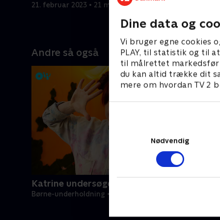
21. februar 2023 • 21 min
21. februa
Dine data og coo
Vi bruger egne cookies o
Andre så også
PLAY, til statistik og ti
til målrettet markedsfør
du kan altid trække dit s
mere om hvordan TV 2 be
Nødvendig
Katrine undersøger - musik
Børne-underholdning • 1 sæsoner