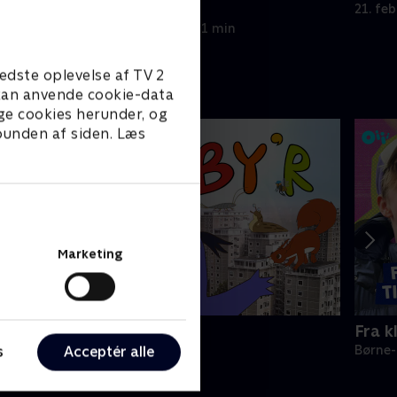
karrieren.
21. fe
21. februar 2023 • 21 min
edste oplevelse af TV 2
e kan anvende cookie-data
ge cookies herunder, og
 bunden af siden. Læs
Marketing
yr i by'r
Fra k
s
Acceptér alle
ørne-underholdning • 1 sæsoner
Børne-