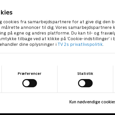
r 2023 • 21 min
21. februar 2023 • 21 min
kies
g cookies fra samarbejdspartnere for at give dig den b
l at målrette annoncer til dig. Vores samarbejdspartner
ing på egne og andres platforme. Du kan til- og fravæl
amtykke tilbage ved at klikke på ’Cookie-indstillinger’ i
handler dine oplysninger i
TV 2s privatlivspolitik
.
Samtykkevalg
Præferencer
Statistik
Syng det!
D
Kun nødvendige cookie
Børne-underholdning • 1 sæsoner
B