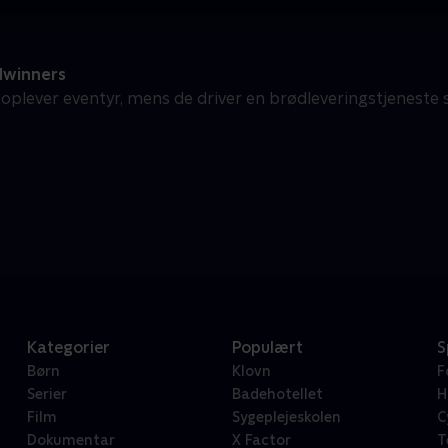
winners
oplever eventyr, mens de driver en brødleveringstjenest
Kategorier
Populært
S
Børn
Klovn
F
Serier
Badehotellet
H
Film
Sygeplejeskolen
C
Dokumentar
X Factor
T