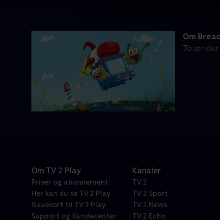
Om Bread
To ænder 
Om TV 2 Play
Kanaler
Priser og abonnement
TV 2
Her kan du se TV 2 Play
TV 2 Sport
Gavekort til TV 2 Play
TV 2 News
Support og Kundecenter
TV 2 Echo