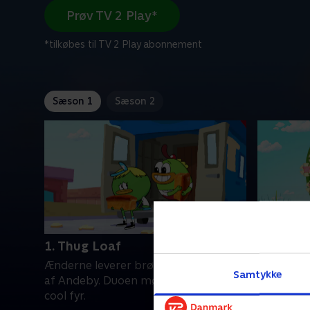
Prøv TV 2 Play*
*tilkøbes til TV 2 Play abonnement
Sæson 1
Sæson 2
1. Thug Loaf
6. Love 
Ænderne leverer brød til en dårlig del
SwaySway 
Samtykke
af Andeby. Duoen møder en meget
på en som
cool fyr.
Holdets s