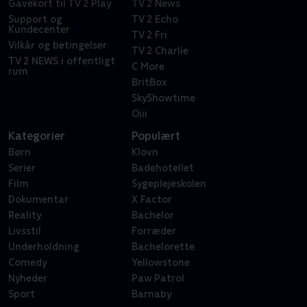
Gavekort til TV 2 Play
TV 2 News
Support og
TV 2 Echo
Kundecenter
TV 2 Fri
Vilkår og betingelser
TV 2 Charlie
TV 2 NEWS i offentligt
C More
rum
BritBox
SkyShowtime
Oiii
Kategorier
Populært
Børn
Klovn
Serier
Badehotellet
Film
Sygeplejeskolen
Dokumentar
X Factor
Reality
Bachelor
Livsstil
Forræder
Underholdning
Bachelorette
Comedy
Yellowstone
Nyheder
Paw Patrol
Sport
Barnaby