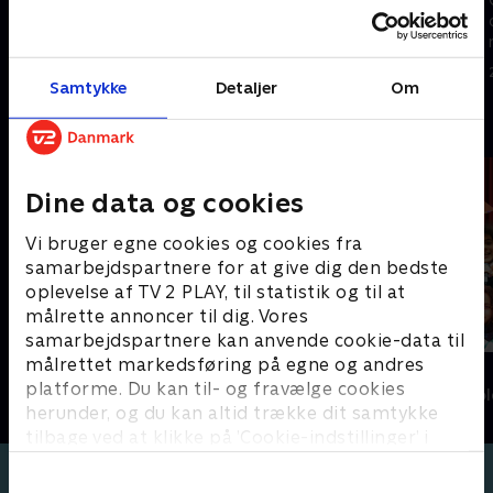
møder en meget cool fyr.
for piger. Holdets stranddag
går galt.
21. februar 2023 • 21 min
21. februar 2023 • 21 min
Samtykke
Detaljer
Om
Andre så også
Dine data og cookies
Vi bruger egne cookies og cookies fra
samarbejdspartnere for at give dig den bedste
oplevelse af TV 2 PLAY, til statistik og til at
målrette annoncer til dig. Vores
samarbejdspartnere kan anvende cookie-data til
målrettet markedsføring på egne og andres
Katrine undersøger - musik
Syng det!
platforme. Du kan til- og fravælge cookies
Børne-underholdning • 1 sæsoner
Børne-underhol
herunder, og du kan altid trække dit samtykke
tilbage ved at klikke på ’Cookie-indstillinger’ i
bunden af siden. Læs mere om hvordan TV 2
behandler dine oplysninger i