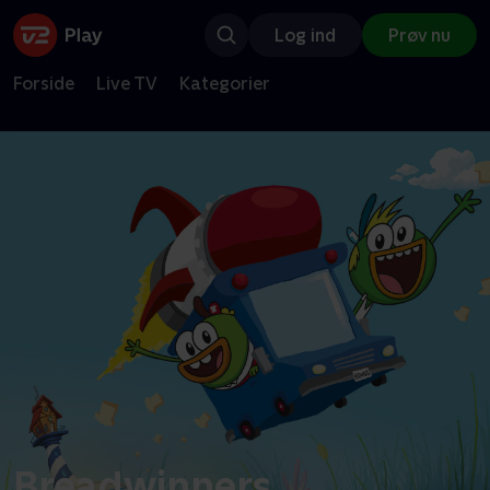
Log ind
Prøv nu
Forside
Live TV
Kategorier
Breadwinners