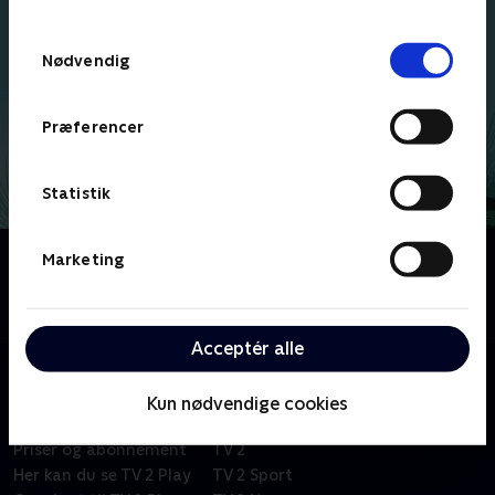
TV 2s privatlivspolitik
.
Samtykkevalg
Nødvendig
Præferencer
Statistik
Om Breadwinners
Marketing
To ænder oplever eventyr, mens de driver en
brødleveringstjeneste sammen.
Acceptér alle
Kun nødvendige cookies
Om TV 2 Play
Kanaler
Priser og abonnement
TV 2
Her kan du se TV 2 Play
TV 2 Sport