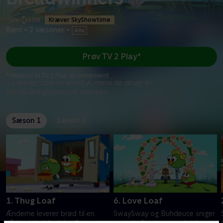
Kræver SkyShowtime
Børn
•
2 sæsoner
•
Prøv TV 2 Play*
*tilkøbes til TV 2 Play abonnement
To ænder oplever eventyr, mens de driver en
brødleveringstjeneste sammen.
Sæson 1
Sæson 2
1. Thug Loaf
6. Love Loaf
Ænderne leverer brød til en
SwaySway og Buhdeuce sniger
dårlig del af Andeby. Duoen
sig ind på en sommerlejr kun