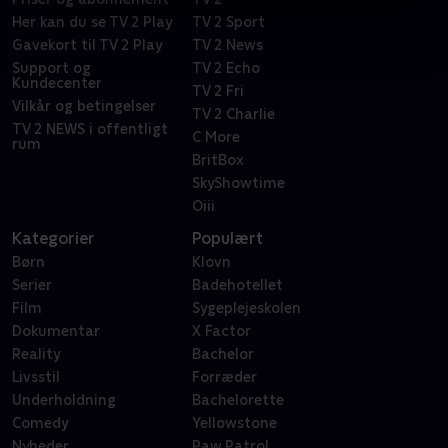
Her kan du se TV 2 Play
TV 2 Sport
Gavekort til TV 2 Play
TV 2 News
Support og
TV 2 Echo
Kundecenter
TV 2 Fri
Vilkår og betingelser
TV 2 Charlie
TV 2 NEWS i offentligt
C More
rum
BritBox
SkyShowtime
Oiii
Kategorier
Populært
Børn
Klovn
Serier
Badehotellet
Film
Sygeplejeskolen
Dokumentar
X Factor
Reality
Bachelor
Livsstil
Forræder
Underholdning
Bachelorette
Comedy
Yellowstone
Nyheder
Paw Patrol