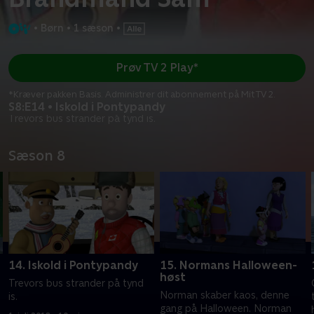
•
Børn
•
1 sæson
•
Prøv TV 2 Play*
*Kræver pakken Basis. Administrer dit abonnement på Mit TV 2.
S8:E14 • Iskold i Pontypandy
Trevors bus strander på tynd is.
Sæson 8
14. Iskold i Pontypandy
15. Normans Halloween-
høst
Trevors bus strander på tynd
Norman skaber kaos, denne
is.
gang på Halloween. Norman