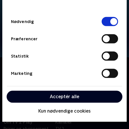
behandler dine oplysninger i
TV 2s privatlivspolitik
.
Samtykkevalg
Nødvendig
Præferencer
Statistik
Om Brandmand Sam
Brandmand Sam har rigeligt at se til i den lille by.
Marketing
Heldigvis er han altid klar til at hjælpe og rykker
hurtigt ud til byens borgere, når de er i knibe. Han er
en rigtig helt!
Acceptér alle
Kun nødvendige cookies
Om TV 2 Play
Kanaler
Priser og abonnement
TV 2