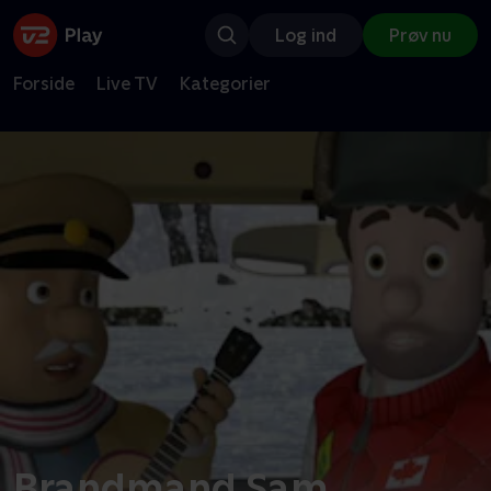
Log ind
Prøv nu
Forside
Live TV
Kategorier
Brandmand Sam