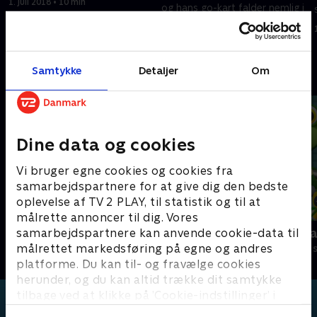
1. juli 2018 • 10 min
og hans go-kart falder nemlig i
havet - igen!
1. juli 2018 • 10 min
Samtykke
Detaljer
Om
Andre så også
Dine data og cookies
Vi bruger egne cookies og cookies fra
samarbejdspartnere for at give dig den bedste
oplevelse af TV 2 PLAY, til statistik og til at
målrette annoncer til dig. Vores
samarbejdspartnere kan anvende cookie-data til
Lille røde bus
Geckos Gar
målrettet markedsføring på egne og andres
Børneserier • 1 sæsoner
Børneserier • 2
platforme. Du kan til- og fravælge cookies
herunder, og du kan altid trække dit samtykke
tilbage ved at klikke på ’Cookie-indstillinger’ i
bunden af siden. Læs mere om hvordan TV 2