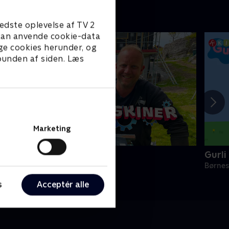
edste oplevelse af TV 2
e kan anvende cookie-data
ge cookies herunder, og
 bunden af siden. Læs
Marketing
Kæmpemaskiner
Gurli
ørneserier • 8 sæsoner
Børnes
s
Acceptér alle