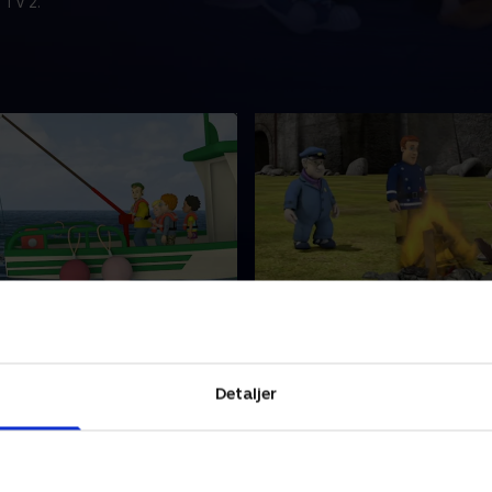
 TV 2.
lies store fangst
17. Bessie redder dagen
r brug for Sams hjælp til at
Steele opdager sin gamle b
hane fast på huset. Sam
Bessie, som senere kommer
dt til stationen, og så tager
undsætning.
Detaljer
ørnene med på en fisketur.
1. juli 2018 • 10 min
 • 10 min