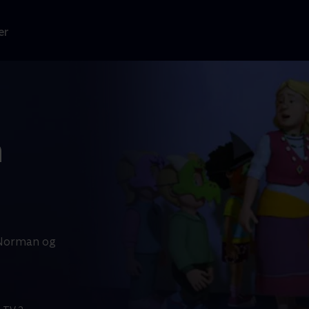
er
m
 Norman og