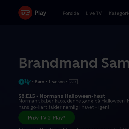
Forside
Live TV
Kategori
Brandmand Sa
•
Børn
•
1 sæson
•
S8:E15 • Normans Halloween-høst
Norman skaber kaos, denne gang på Halloween.
hans go-kart falder nemlig i havet - igen!
Prøv TV 2 Play*