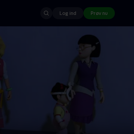
Log ind
Prøv nu