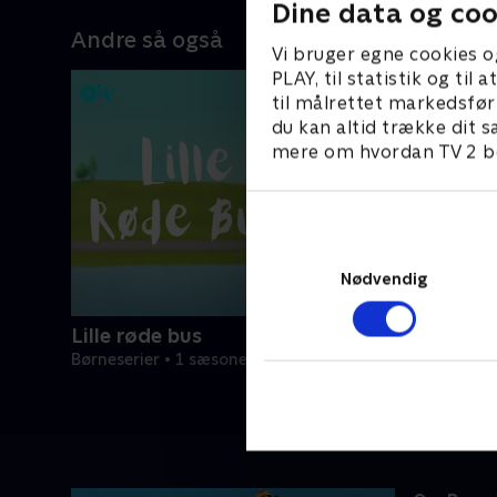
Dine data og coo
Andre så også
Vi bruger egne cookies o
PLAY, til statistik og ti
til målrettet markedsfør
du kan altid trække dit s
mere om hvordan TV 2 be
Nødvendig
Lille røde bus
Børneserier • 1 sæsoner