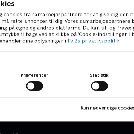
kies
g cookies fra samarbejdspartnere for at give dig den b
l at målrette annoncer til dig. Vores samarbejdspartner
ing på egne og andres platforme. Du kan til- og fravæl
amtykke tilbage ved at klikke på ’Cookie-indstillinger’ i
handler dine oplysninger i
TV 2s privatlivspolitik
.
Samtykkevalg
Præferencer
Statistik
Geckos Garage
Børneserier • 2 sæsoner
B
Kun nødvendige cookie