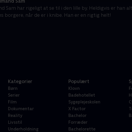
dmand Sam
Sam har rigeligt at se til i den lille by. Heldigvis er han alt
ns borgere, når de er i knibe. Han er en rigtig helt!
Kategorier
Populært
S
Børn
Klovn
F
Serier
Badehotellet
H
Film
Sygeplejeskolen
C
Dokumentar
X Factor
T
Reality
Bachelor
B
Livsstil
Forræder
Underholdning
Bachelorette