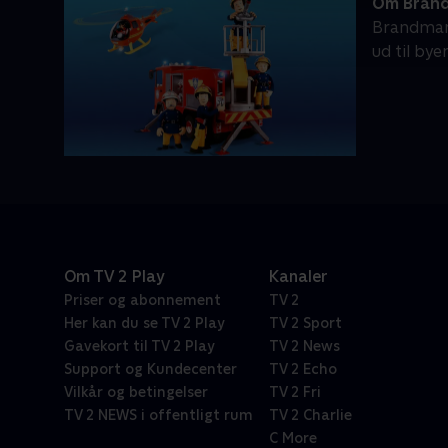
Om Bran
Brandmand 
ud til bye
Om TV 2 Play
Kanaler
Priser og abonnement
TV 2
Her kan du se TV 2 Play
TV 2 Sport
Gavekort til TV 2 Play
TV 2 News
Support og Kundecenter
TV 2 Echo
Vilkår og betingelser
TV 2 Fri
TV 2 NEWS i offentligt rum
TV 2 Charlie
C More