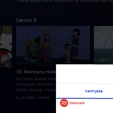
*Kræver pakken Basis. Administrer dit abonnement på Mit
Sæson 8
15. Normans Halloween-høst
16. Char
Norman skaber kaos, denne gang på
Charlie ha
Halloween. Norman og hans go-kart
sætte en 
falder nemlig i havet - igen!
bliver kal
Samtykke
Charlie b
1. juli 2018 • 10 min
1. juli 2018