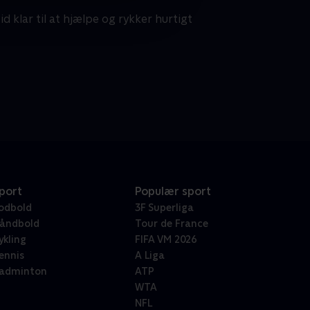
id klar til at hjælpe og rykker hurtigt
port
Populær sport
odbold
3F Superliga
åndbold
Tour de France
ykling
FIFA VM 2026
ennis
A Liga
adminton
ATP
WTA
NFL