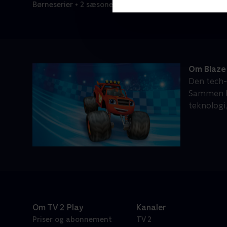
Børneserier • 2 sæsoner
Om Blaze
Den tech-
Sammen ko
teknologi
Om TV 2 Play
Kanaler
Priser og abonnement
TV 2