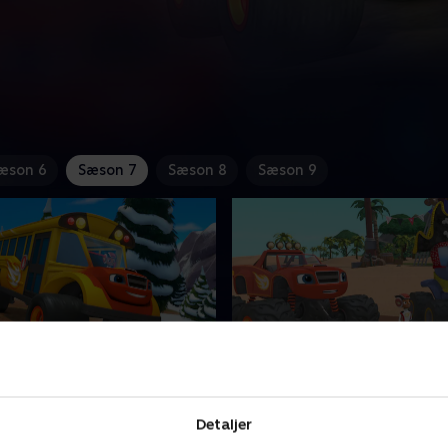
æson 6
Sæson 7
Sæson 8
Sæson 9
ebus-Blaze!
1. Pirat Grand Prix
lper eleverne i Akselby med
Pirat-Blaze deltager i Pegh
Detaljer
ole ved at forvandle sig til
første løb, hvor de forsøger 