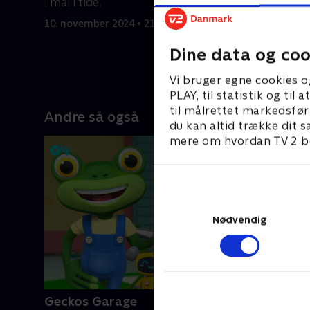
i mål i tide.
Skolebus-
10. november 2024 • 21 min
10. novemb
Dine data og coo
Vi bruger egne cookies o
PLAY, til statistik og ti
til målrettet markedsfør
Andre så også
du kan altid trække dit s
mere om hvordan TV 2 be
Nødvendig
Geckos Garage