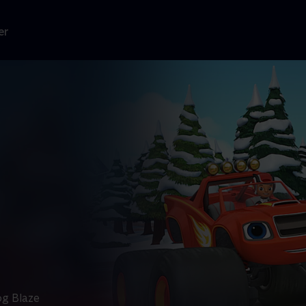
er
og Blaze