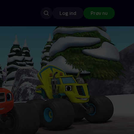
Log ind
Prøv nu