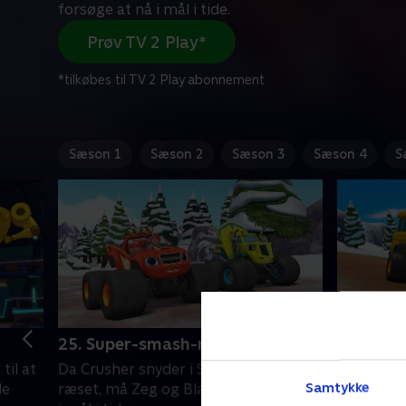
forsøge at nå i mål i tide.
Prøv TV 2 Play*
*tilkøbes til TV 2 Play abonnement
Sæson 1
Sæson 2
Sæson 3
Sæson 4
S
25. Super-smash-ræset
26. Skol
til at
Da Crusher snyder i Super-smash-
Blaze hjæ
Samtykke
de
ræset, må Zeg og Blaze forsøge at nå
at nå i sk