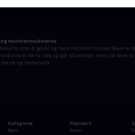
Børneserier • 1 sæsoner
B
 og monstermaskinerne
besatte otte-årige AJ og hans monstertruckven Blaze er de
nkurrerer de to i løb og går på eventyr, mens de løser pro
, teknik og matematik.
Kategorier
Populært
S
Børn
Klovn
F