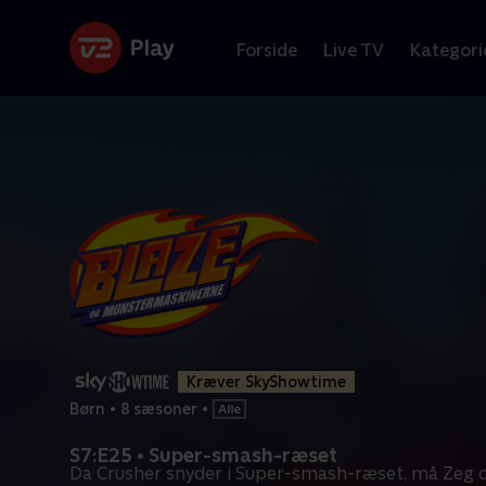
Forside
Live TV
Kategori
Kræver SkyShowtime
Børn
•
8 sæsoner
•
S7:E25 • Super-smash-ræset
Da Crusher snyder i Super-smash-ræset, må Zeg 