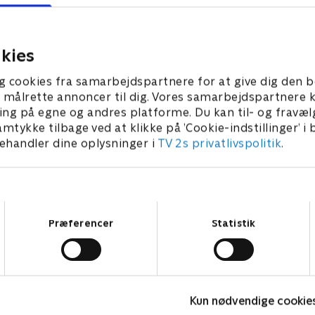
Blaze.
Crusher
er 2024 • 20 min
28. februar 2025 • 20 min
kies
g cookies fra samarbejdspartnere for at give dig den b
l at målrette annoncer til dig. Vores samarbejdspartner
ing på egne og andres platforme. Du kan til- og fravæl
amtykke tilbage ved at klikke på ’Cookie-indstillinger’ i
handler dine oplysninger i
TV 2s privatlivspolitik
.
Samtykkevalg
Præferencer
Statistik
Kun nødvendige cookie
Brandmand Sam
F