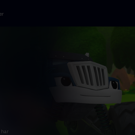
er
 har