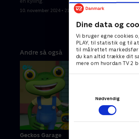
en kylling.
Robotmes
10. november 2024 • 21 min
10. novemb
Dine data og coo
Vi bruger egne cookies o
PLAY, til statistik og ti
til målrettet markedsfør
Andre så også
du kan altid trække dit s
mere om hvordan TV 2 be
Nødvendig
Geckos Garage