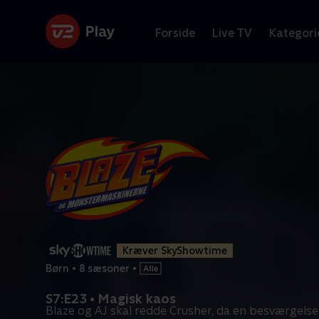
Forside
Live TV
Kategori
Kræver SkyShowtime
Børn
•
8 sæsoner
•
S7:E23 • Magisk kaos
Blaze og AJ skal redde Crusher, da en besværgelse