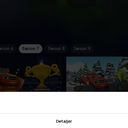
æson 6
Sæson 7
Sæson 8
Sæson 9
otmesterskabet
25. Super-smash-ræset
 bruge sine kodeevner til at
Da Crusher snyder i Super-
Detaljer
obot i håbet om at vinde
ræset, må Zeg og Blaze fors