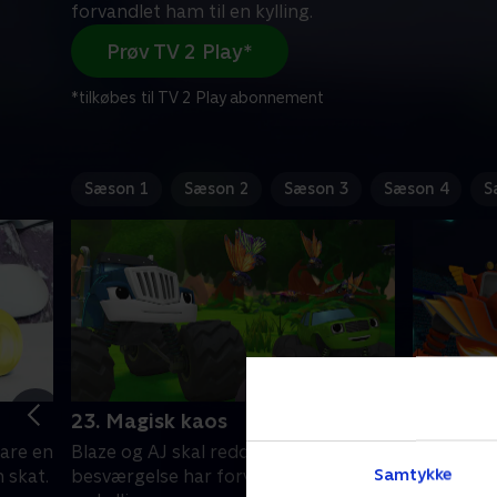
forvandlet ham til en kylling.
Prøv TV 2 Play*
*tilkøbes til TV 2 Play abonnement
Sæson 1
Sæson 2
Sæson 3
Sæson 4
S
23. Magisk kaos
24. Rob
lare en
Blaze og AJ skal redde Crusher, da en
Blaze skal
Samtykke
 skat.
besværgelse har forvandlet ham til
lave en r