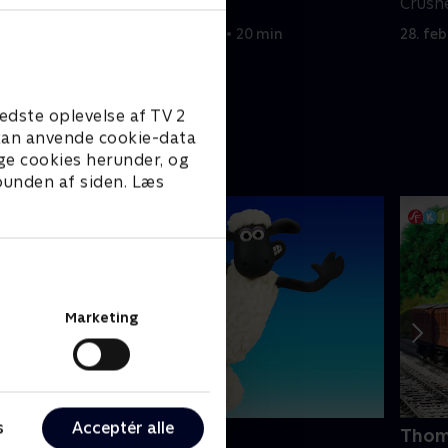
Skolebus-Blaze.
Crush
10. november 2024 • 20 min
28. fe
edste oplevelse af TV 2
e kan anvende cookie-data
ge cookies herunder, og
 bunden af siden. Læs
Marketing
s
Acceptér alle
 for får
Thom