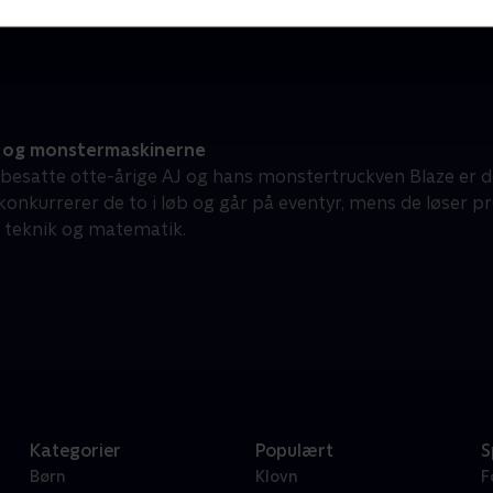
Børneserier • 1 sæsoner
B
 og monstermaskinerne
besatte otte-årige AJ og hans monstertruckven Blaze er de
nkurrerer de to i løb og går på eventyr, mens de løser pro
, teknik og matematik.
Kategorier
Populært
S
Børn
Klovn
F