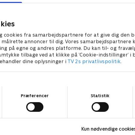
terskabet.
i mål i tide.
er 2024 • 21 min
10. november 2024 • 21 min
kies
g cookies fra samarbejdspartnere for at give dig den b
l at målrette annoncer til dig. Vores samarbejdspartner
ing på egne og andres platforme. Du kan til- og fravæl
amtykke tilbage ved at klikke på ’Cookie-indstillinger’ i
handler dine oplysninger i
TV 2s privatlivspolitik
.
Samtykkevalg
Præferencer
Statistik
Kun nødvendige cookie
Brandmand Sam
F