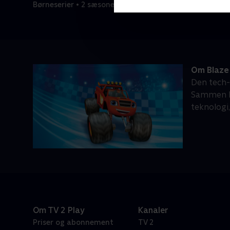
Børneserier • 2 sæsoner
Om Blaze
Den tech-
Sammen ko
teknologi
Om TV 2 Play
Kanaler
Priser og abonnement
TV 2