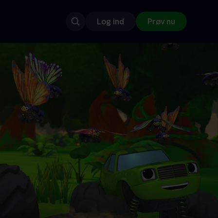
Log ind
Prøv nu