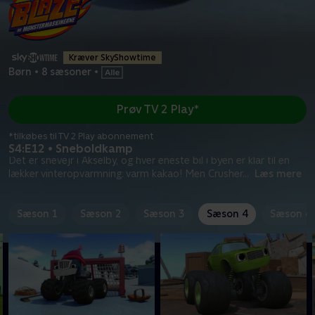
Kræver SkyShowtime
Børn
•
8 sæsoner
•
Prøv TV 2 Play*
*tilkøbes til TV 2 Play abonnement
S4:E12 • Sneboldkamp
Det er snevejr i Akselby, og hver eneste bil i byen er klar til en
lækker vinteropvarmning: varm kakao! Men Crusher
...
Læs mere
Sæson 1
Sæson 2
Sæson 3
Sæson 4
Sæson 6