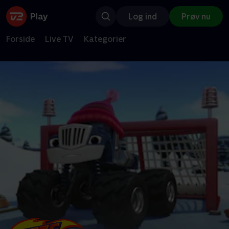
Log ind
Prøv nu
Forside
Live TV
Kategorier