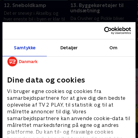
12. Sneboldkamp
13. Byggekøretøjer til
undsætning
Det er snevejr i Akselby, og
Da Crusher og Pickle bliver
hver eneste bil i byen er klar til
fanget på toppen af et højt og
en lækker vinteropvarmning:
skrøbeligt tårn, laver Blaze,
varm kakao! Men Crusher
Stripes og Starla sig om til
forsøger at stjæle al kakaoen
15. januar 2022 • 21 min
fantastiske byggekøretøjer.
til sig selv.
15. januar 2022 • 22 min
Samtykke
Detaljer
Om
Andre så også
Dine data og cookies
Vi bruger egne cookies og cookies fra
samarbejdspartnere for at give dig den bedste
oplevelse af TV 2 PLAY, til statistik og til at
målrette annoncer til dig. Vores
samarbejdspartnere kan anvende cookie-data til
målrettet markedsføring på egne og andres
Brandmand Sam
Barbapapa
platforme. Du kan til- og fravælge cookies
Børneserier • 1 sæsoner
Børneserier • 1