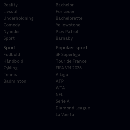
Reality
Bachelor
Livsstil
Forræder
Underholdning
Bachelorette
Comedy
Yellowstone
Nyheder
Paw Patrol
Sport
Barnaby
Sport
Populær sport
Fodbold
3F Superliga
Håndbold
Tour de France
Cykling
FIFA VM 2026
Tennis
A Liga
Badminton
ATP
WTA
NFL
Serie A
Diamond League
La Vuelta