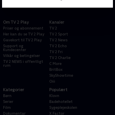
Om TV 2 Play
Kanaler
Priser og abonnement
TV 2
Her kan du se TV 2 Play
TV 2 Sport
Gavekort til TV 2 Play
TV 2 News
Support og
TV 2 Echo
Kundecenter
TV 2 Fri
Vilkår og betingelser
TV 2 Charlie
TV 2 NEWS i offentligt
C More
rum
BritBox
SkyShowtime
Oiii
Kategorier
Populært
Børn
Klovn
Serier
Badehotellet
Film
Sygeplejeskolen
Dokumentar
X Factor