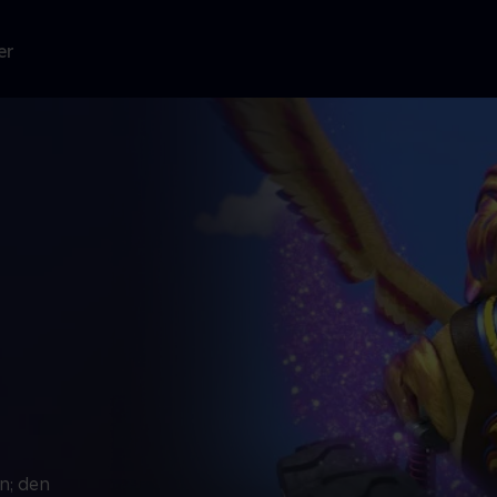
er
n; den