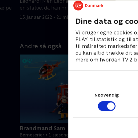
Leonard! Men Leonard forvandles til
Ninja kan
jælpe.
en statue, da han mister sine magiske
får en gru
solsten.
Sortbælte
15. januar 2022 • 21 min
15. januar
Dine data og coo
Vi bruger egne cookies o
PLAY, til statistik og ti
Andre så også
til målrettet markedsfør
du kan altid trække dit s
mere om hvordan TV 2 be
Nødvendig
Brandmand Sam
Børneserier • 1 sæsoner