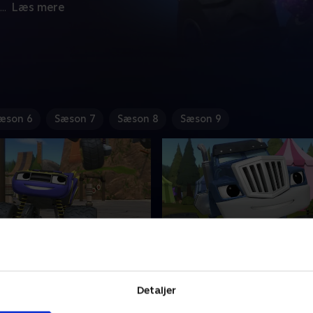
...
Læs mere
æson 6
Sæson 7
Sæson 8
Sæson 9
asuppe
17. Royal redning
 er ikke den eneste
Et besøg på kongens slot gå
Detaljer
er i familien - Bedstemor
skævt, da kongen ved et uhe