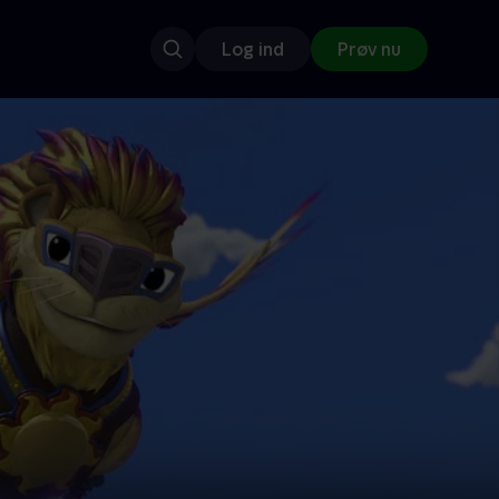
Log ind
Prøv nu