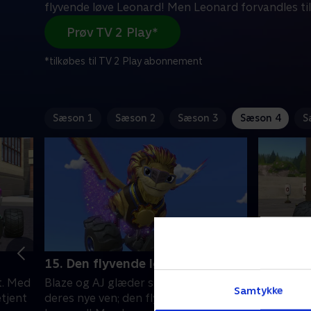
flyvende løve Leonard! Men Leonard forvandles til
Prøv TV 2 Play*
*tilkøbes til TV 2 Play abonnement
Sæson 1
Sæson 2
Sæson 3
Sæson 4
S
15. Den flyvende løve
16. Ninj
et. Med
Blaze og AJ glæder sig til at lege med
Sortbælte
Samtykke
etjent
deres nye ven; den flyvende løve
ninjamest