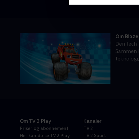
Om Blaze
Den tech-
Sammen ko
teknologi
Om TV 2 Play
Kanaler
Priser og abonnement
TV 2
Her kan du se TV 2 Play
TV 2 Sport