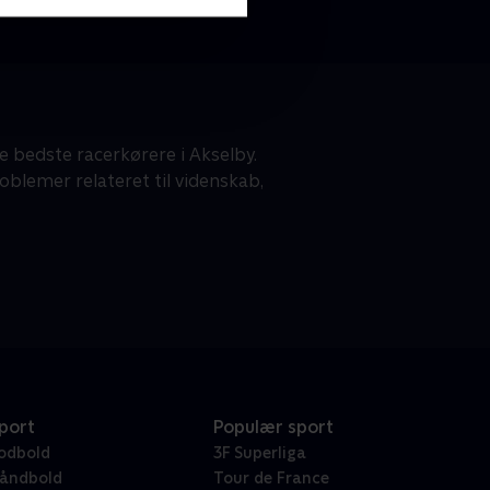
 bedste racerkørere i Akselby.
blemer relateret til videnskab,
port
Populær sport
odbold
3F Superliga
åndbold
Tour de France