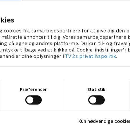
 også nogle tricks. Da hun
sig selv langt væk. For at b
m forkølelse, laver Blaze og
hjem må Blaze, AJ og Zeek l
 Ninjasuppe!
om til riddere!
 2022 • 22 min
15. januar 2022 • 22 min
kies
g cookies fra samarbejdspartnere for at give dig den b
l at målrette annoncer til dig. Vores samarbejdspartner
ing på egne og andres platforme. Du kan til- og fravæl
amtykke tilbage ved at klikke på ’Cookie-indstillinger’ i
handler dine oplysninger i
TV 2s privatlivspolitik
.
Samtykkevalg
Præferencer
Statistik
Geckos Garage
F
Kun nødvendige cookie
Børneserier • 2 sæsoner
B