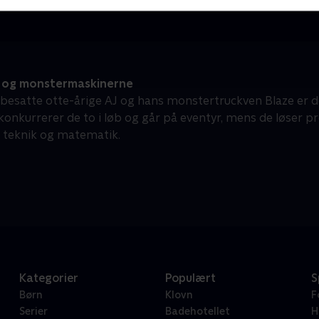
 og monstermaskinerne
besatte otte-årige AJ og hans monstertruckven Blaze er de
nkurrerer de to i løb og går på eventyr, mens de løser pro
, teknik og matematik.
Kategorier
Populært
S
Børn
Klovn
F
Serier
Badehotellet
H