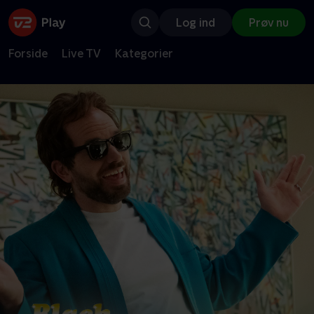
Log ind
Prøv nu
Forside
Live TV
Kategorier