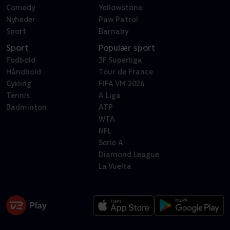
Comedy
Yellowstone
Nyheder
Paw Patrol
Sport
Barnaby
Sport
Populær sport
Fodbold
3F Superliga
Håndbold
Tour de France
Cykling
FIFA VM 2026
Tennis
A Liga
Badminton
ATP
WTA
NFL
Serie A
Diamond League
La Vuelta