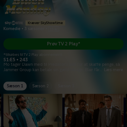
Kræver SkyShowtime
Komedie
•
3 sæsoner
•
Prøv TV 2 Play*
*tilkøbes til TV 2 Play abonnement
S1:E5 • 243
Mo tager Dawn med til Predator's Ball for at skaffe penge, så
Jammer Group kan betale sin gæld tilbage. Blair får
...
Læs mere
Sæson 1
Sæson 2
Sæson 3