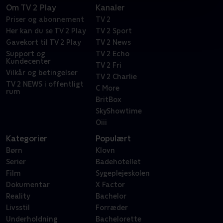
Om TV 2 Play
Kanaler
Priser og abonnement
TV 2
Her kan du se TV 2 Play
TV 2 Sport
Gavekort til TV 2 Play
TV 2 News
Support og
TV 2 Echo
Kundecenter
TV 2 Fri
Vilkår og betingelser
TV 2 Charlie
TV 2 NEWS i offentligt
C More
rum
BritBox
SkyShowtime
Oiii
Kategorier
Populært
Børn
Klovn
Serier
Badehotellet
Film
Sygeplejeskolen
Dokumentar
X Factor
Reality
Bachelor
Livsstil
Forræder
Underholdning
Bachelorette