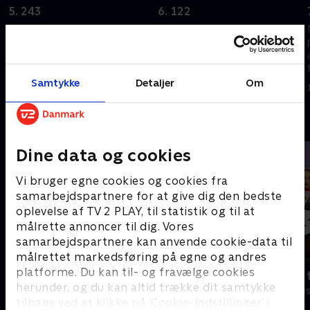
5. 243
6. 122
Mo tager Dawn med til
Til festen begynder Moes
Predator's Ball for at skaffe
følelser for Dawn at sløre hans
penge, så Jammer Group kan
dømmekraft. Wayne og Yassir
betale sin gæld tilbage. Blair
er i knibe, og Keith tager et
får weekendarbejde.
stort skridt.
Samtykke
Detaljer
Om
1. juli 2021 • 28 min
1. juli 2021 • 27 min
Andre så også
Dine data og cookies
Vi bruger egne cookies og cookies fra
samarbejdspartnere for at give dig den bedste
oplevelse af TV 2 PLAY, til statistik og til at
målrette annoncer til dig. Vores
samarbejdspartnere kan anvende cookie-data til
målrettet markedsføring på egne og andres
platforme. Du kan til- og fravælge cookies
Robssons (dansk tale)
Bert (dansk 
herunder, og du kan altid trække dit samtykke
Komedie • 1 sæsoner
Komedie • 1 sæ
tilbage ved at klikke på ’Cookie-indstillinger’ i