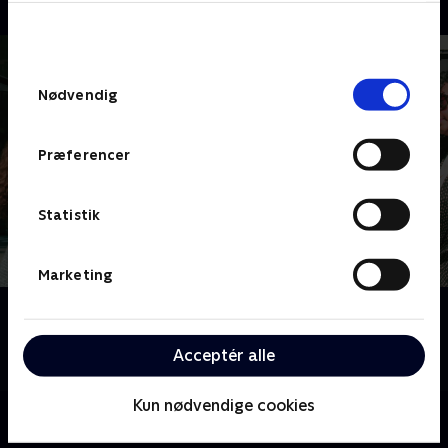
bunden af siden. Læs mere om hvordan TV 2
behandler dine oplysninger i
TV 2s privatlivspolitik
.
Samtykkevalg
Nødvendig
Præferencer
Statistik
Marketing
Om Black Monday
En gruppe outsidere går imod Wall Street's hårde
Acceptér alle
drenge i 1980'erne.
Kun nødvendige cookies