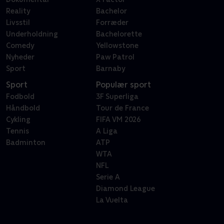
Reality
Bachelor
Livsstil
Forræder
Underholdning
Bachelorette
Comedy
Yellowstone
Nyheder
Paw Patrol
Sport
Barnaby
Sport
Populær sport
Fodbold
3F Superliga
Håndbold
Tour de France
Cykling
FIFA VM 2026
Tennis
A Liga
Badminton
ATP
WTA
NFL
Serie A
Diamond League
La Vuelta