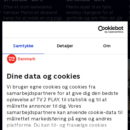
Efter et stort lavineskred
Martin rejser til en fjern
e
kæmper Martin en desperat
landsby i bjergene for at
kamp for at redde en ung pige
genfinde sig selv. Men der går
ud fra snemasserne. Efter
ikke lang tid, før de også her
oplevelsen har han voldsomme
får brug for bjerglægens
25. marts 2019 • 43 min
25. marts 2019 • 43 min
mareridt
ekspertise
Samtykke
Detaljer
Om
Andre så også
Dine data og cookies
Vi bruger egne cookies og cookies fra
samarbejdspartnere for at give dig den bedste
oplevelse af TV 2 PLAY, til statistik og til at
målrette annoncer til dig. Vores
samarbejdspartnere kan anvende cookie-data til
Bjergets helte
Badehotelle
målrettet markedsføring på egne og andres
Drama • 15 sæsoner
Drama • 10 sæs
platforme. Du kan til- og fravælge cookies