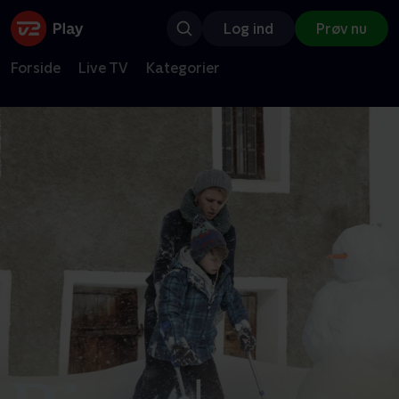
Log ind
Prøv nu
Forside
Live TV
Kategorier