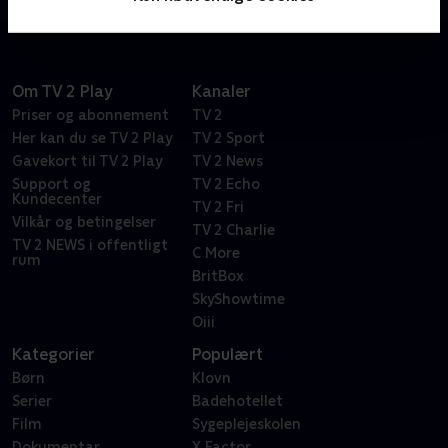
Om TV 2 Play
Kanaler
Priser og abonnement
TV 2
Her kan du se TV 2 Play
TV 2 Sport
Gavekort til TV 2 Play
TV 2 News
Support og
TV 2 Echo
Kundecenter
TV 2 Fri
Vilkår og betingelser
TV 2 Charlie
TV 2 NEWS i offentligt
C More
rum
BritBox
SkyShowtime
Oiii
Kategorier
Populært
Børn
Klovn
Serier
Badehotellet
Film
Sygeplejeskolen
Dokumentar
X Factor