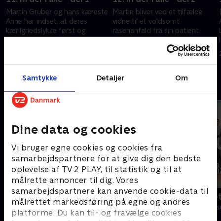
Martin Gruber og hans kæreste
Martin bliver ved et tilfælde
Anne har indset, at deres
vidne til et voldsomt
kærlighedslykke først og
raserianfald fra sin patient.
fremmest kræver tosomhed,
Hans bekymring stiger, da
og derfor tager de et stort
udbruddet pludselig bliver til
24. juni 2014 • 45 min
25. juni 2014 • 44 min
skridt sammen.
total følelsesløshed.
Samtykke
Detaljer
Om
Andre så også
Dine data og cookies
Vi bruger egne cookies og cookies fra
samarbejdspartnere for at give dig den bedste
oplevelse af TV 2 PLAY, til statistik og til at
målrette annoncer til dig. Vores
samarbejdspartnere kan anvende cookie-data til
Bjergets helte
Badehotelle
målrettet markedsføring på egne og andres
Drama • 15 sæsoner
Drama • 10 sæs
platforme. Du kan til- og fravælge cookies