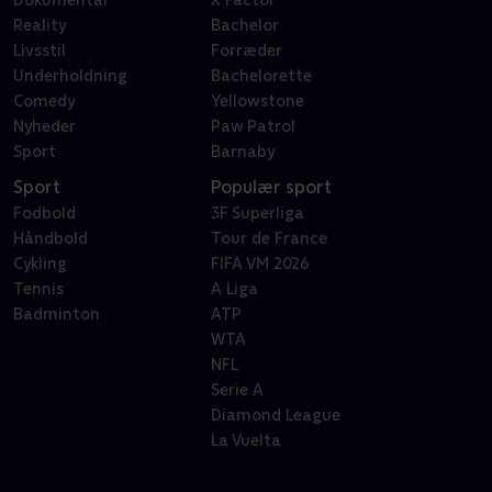
Reality
Bachelor
Livsstil
Forræder
Underholdning
Bachelorette
Comedy
Yellowstone
Nyheder
Paw Patrol
Sport
Barnaby
Sport
Populær sport
Fodbold
3F Superliga
Håndbold
Tour de France
Cykling
FIFA VM 2026
Tennis
A Liga
Badminton
ATP
WTA
NFL
Serie A
Diamond League
La Vuelta