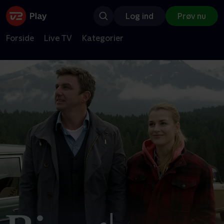
Log ind
Prøv nu
Forside
Live TV
Kategorier