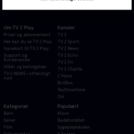
Om TV 2 Play
Kanaler
Priser og abonnement
TV 2
Her kan du se TV 2 Play
TV 2 Sport
Gavekort til TV 2 Play
TV 2 News
Support og
TV 2 Echo
Kundecenter
TV 2 Fri
Vilkår og betingelser
TV 2 Charlie
TV 2 NEWS i offentligt
C More
rum
BritBox
SkyShowtime
Oiii
Kategorier
Populært
Børn
Klovn
Serier
Badehotellet
Film
Sygeplejeskolen
Dokumentar
X Factor