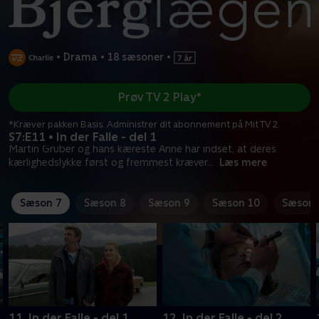
•
Drama
•
18 sæsoner
•
Prøv TV 2 Play*
*Kræver pakken Basis. Administrer dit abonnement på Mit TV 2.
S7:E11 • In der Falle - del 1
Martin Gruber og hans kæreste Anne har indset, at deres
kærlighedslykke først og fremmest kræver
...
Læs mere
Sæson 7
Sæson 8
Sæson 9
Sæson 10
Sæson 
11. In der Falle - del 1
12. In der Falle - del 2