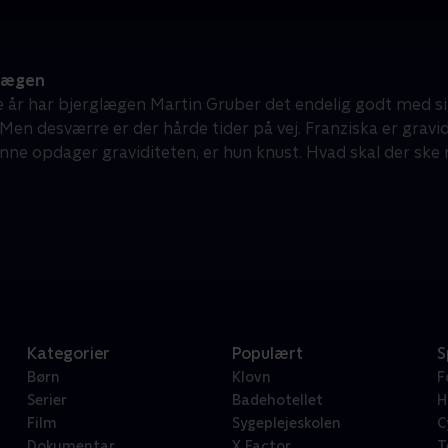
lægen
re år har bjerglægen Martin Gruber det endelig godt med s
en desværre er der hårde tider på vej. Franziska er gravid,
Anne opdager graviditeten, er hun knust. Hvad skal der ske 
Kategorier
Populært
S
Børn
Klovn
F
Serier
Badehotellet
H
Film
Sygeplejeskolen
C
Dokumentar
X Factor
T