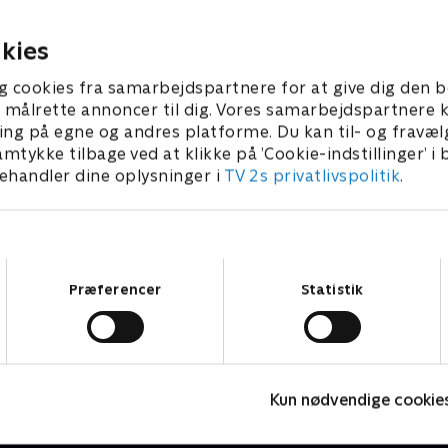
tættere på hende.
 2012 • 43 min
22. august 2012 • 43 min
kies
g cookies fra samarbejdspartnere for at give dig den b
l at målrette annoncer til dig. Vores samarbejdspartner
ing på egne og andres platforme. Du kan til- og fravæl
amtykke tilbage ved at klikke på ’Cookie-indstillinger’ i
handler dine oplysninger i
TV 2s privatlivspolitik
.
Samtykkevalg
Præferencer
Statistik
Badehotellet
D
Kun nødvendige cookie
Drama • 10 sæsoner
D