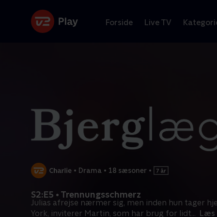
Forside
Live TV
Kategori
•
Drama
•
18 sæsoner
•
S2:E5 • Trennungsschmerz
Julias afrejse nærmer sig, men inden hun tager hj
York, inviterer Martin, som har brug for lidt
...
Læs