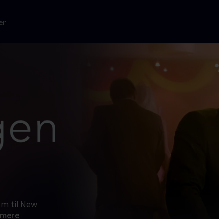
er
em til New
 mere