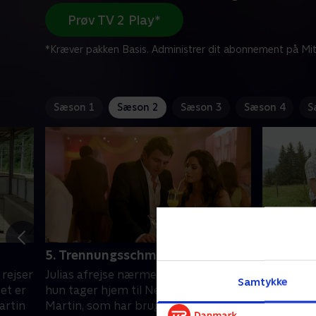
Prøv TV 2 Play*
*Kræver pakken Basis. Administrer dit abonnement på Mit
Sæson 1
Sæson 2
Sæson 3
Sæson 4
S
5. Trennungsschmerz
6. Nur e
 rejser
Julias afrejse nærmer sig, men inden
Lige før d
Samtykke
et er
hun tager hjem til New York, inviterer
Ellmau b
artin
Martin, som har brug for lidt
Carlo fra