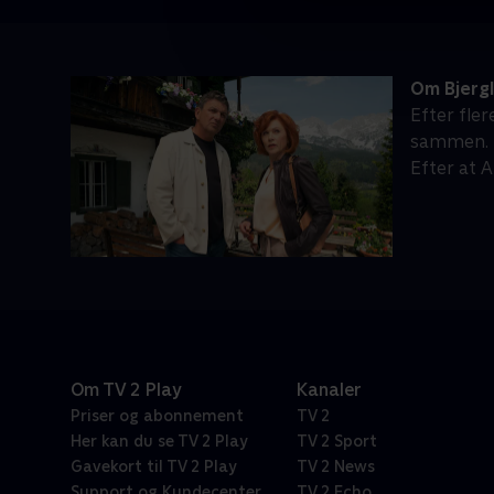
Om Bjerg
Efter fle
sammen. M
Efter at 
Om TV 2 Play
Kanaler
Priser og abonnement
TV 2
Her kan du se TV 2 Play
TV 2 Sport
Gavekort til TV 2 Play
TV 2 News
Support og Kundecenter
TV 2 Echo