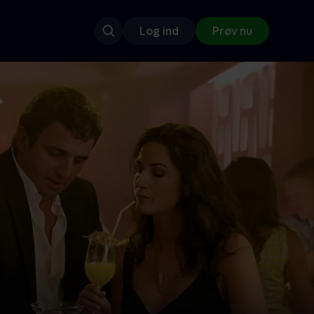
Log ind
Prøv nu