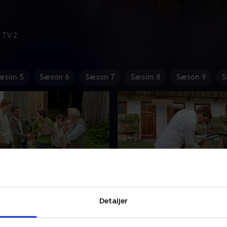
 TV 2.
æson 5
Sæson 6
Sæson 7
Sæson 8
Sæson 9
S
in Haus
7. Innenleben
en store musikfestival i
Hans Gruber er forelsket i
Detaljer
rækker trommeslageren
folkeskolelæreren Klara, me
 Ellmau-bandet sin arm.
ikke rigtig, hvordan han sk