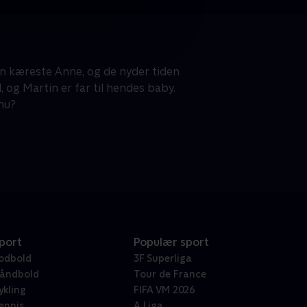
in kæreste Anne, og de nyder tiden
 og Martin er far til hendes baby.
nu?
port
Populær sport
odbold
3F Superliga
åndbold
Tour de France
ykling
FIFA VM 2026
ennis
A Liga