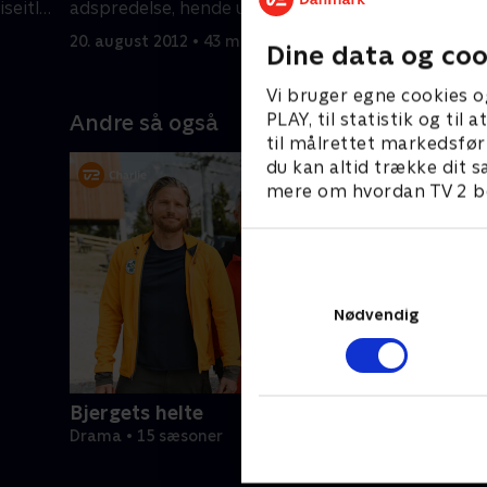
seitls
adspredelse, hende ud at spise.
21. august
20. august 2012 • 43 min
Dine data og coo
Vi bruger egne cookies o
PLAY, til statistik og ti
Andre så også
til målrettet markedsfør
du kan altid trække dit s
mere om hvordan TV 2 be
Nødvendig
Bjergets helte
Drama • 15 sæsoner