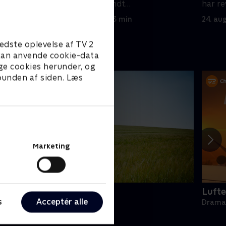
Klopp, en anerkendt
har re
sygdomsbehandler, ringer til ham.
23. august 2012 • 43 min
24. au
edste oplevelse af TV 2
e kan anvende cookie-data
ge cookies herunder, og
 bunden af siden. Læs
Marketing
oc Martin
Lufte
s
Acceptér alle
rama • 10 sæsoner
Drama 