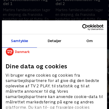
del 1
del 2
Martins familiesituation tager
Martins familiesituation tager
en drejning, da Franziska
en drejning, da Franziska
beslutter sig for at flytte. En
beslutter sig for at flytte. En
g
ung kvinde står i problemer til
ung kvinde står i problemer til
halsen. Kan Martin mon
halsen. Kan Martin mon
2. maj 2022 • 43 min
3. maj 2022 • 43 min
hjælpe?
hjælpe?
Samtykke
Detaljer
Om
Andre så også
Dine data og cookies
Vi bruger egne cookies og cookies fra
samarbejdspartnere for at give dig den bedste
oplevelse af TV 2 PLAY, til statistik og til at
målrette annoncer til dig. Vores
samarbejdspartnere kan anvende cookie-data til
Bjergets helte
Badehotelle
målrettet markedsføring på egne og andres
Drama • 15 sæsoner
Drama • 10 sæs
platforme. Du kan til- og fravælge cookies