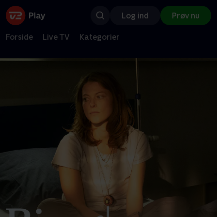
Log ind
Prøv nu
Forside
Live TV
Kategorier