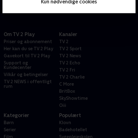
Kun nødvendige cookies
knust. Hvad skal der ske nu?
Om TV 2 Play
Kanaler
Priser og abonnement
TV 2
Her kan du se TV 2 Play
TV 2 Sport
Gavekort til TV 2 Play
TV 2 News
Support og
TV 2 Echo
Kundecenter
TV 2 Fri
Vilkår og betingelser
TV 2 Charlie
TV 2 NEWS i offentligt
C More
rum
BritBox
SkyShowtime
Oiii
Kategorier
Populært
Børn
Klovn
Serier
Badehotellet
Film
Sygeplejeskolen