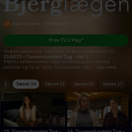
•
Drama
•
18 sæsoner
•
Prøv TV 2 Play*
*Kræver pakken Basis. Administrer dit abonnement på Mit TV 2.
S14:E15 • Tausendundein Tag - del 1
Martins familiesituation tager en drejning, da Franziska
beslutter sig for at flytte. En ung kvinde står i
...
Læs mere
 13
Sæson 14
Sæson 15
Sæson 16
Sæson 17
15. Tausendundein Tag -
16. Tausendundein Tag -