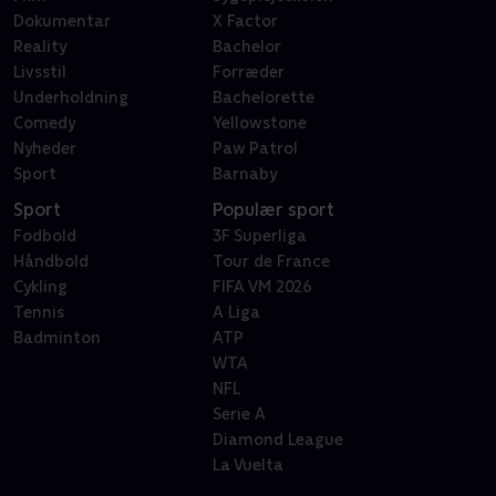
Dokumentar
X Factor
Reality
Bachelor
Livsstil
Forræder
Underholdning
Bachelorette
Comedy
Yellowstone
Nyheder
Paw Patrol
Sport
Barnaby
Sport
Populær sport
Fodbold
3F Superliga
Håndbold
Tour de France
Cykling
FIFA VM 2026
Tennis
A Liga
Badminton
ATP
WTA
NFL
Serie A
Diamond League
La Vuelta