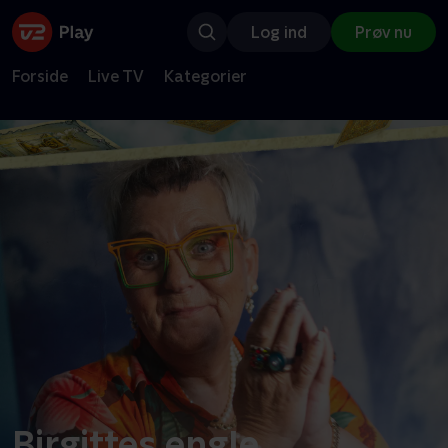
Log ind
Prøv nu
Forside
Live TV
Kategorier
Birgittes engle