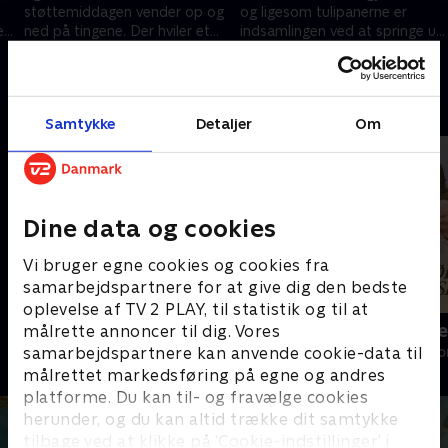
støttemiddagen vender op og
og ligesom tulipanerne er
t,
ned på tingene. Der hviler et
indsamlingen ved at springe ud.
stort ansvar på Birgittes
En milepæl får alle følelserne
20. august 2024 • 18 min
27. august 2024 • 18 min
sønners skuldre.
frem hos Birgitte
Andre så også
Samtykke
Detaljer
Om
Dine data og cookies
Vi bruger egne cookies og cookies fra
samarbejdspartnere for at give dig den bedste
oplevelse af TV 2 PLAY, til statistik og til at
Vild indretning ved verdens ende
Vi har købt 
målrette annoncer til dig. Vores
samarbejdspartnere kan anvende cookie-data til
Livsstil • 2 sæsoner
Livsstil • 3 sæs
målrettet markedsføring på egne og andres
platforme. Du kan til- og fravælge cookies
herunder, og du kan altid trække dit samtykke
tilbage ved at klikke på ’Cookie-indstillinger’ i