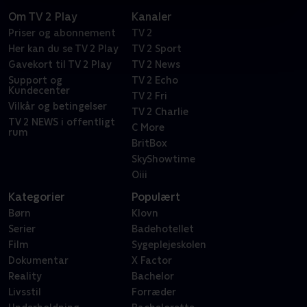
Om TV 2 Play
Kanaler
Priser og abonnement
TV 2
Her kan du se TV 2 Play
TV 2 Sport
Gavekort til TV 2 Play
TV 2 News
Support og
TV 2 Echo
Kundecenter
TV 2 Fri
Vilkår og betingelser
TV 2 Charlie
TV 2 NEWS i offentligt
C More
rum
BritBox
SkyShowtime
Oiii
Kategorier
Populært
Børn
Klovn
Serier
Badehotellet
Film
Sygeplejeskolen
Dokumentar
X Factor
Reality
Bachelor
Livsstil
Forræder