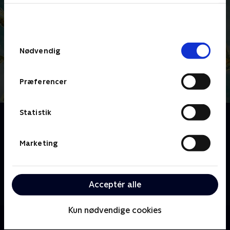
bunden af siden. Læs mere om hvordan TV 2
behandler dine oplysninger i
TV 2s privatlivspolitik
.
Samtykkevalg
Nødvendig
Præferencer
Statistik
Om Birgittes engle
I seks år har Birgitte Hansen været sengeliggende
med sygdommene ME og POTS. Købmanden,
Marketing
ildsjælen Vibeke og Misse med de særlige evner har
kastet sig ind i Birgittes kamp tilbage til livet. De skal
samle 500.000 kroner ind til behandling i udlandet,
Acceptér alle
og det er ikke så let endda.
Kun nødvendige cookies