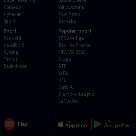
Underholdning
Bachelorette
Comedy
Yellowstone
Nyheder
Paw Patrol
Sport
Barnaby
Sport
Populær sport
Fodbold
3F Superliga
Håndbold
Tour de France
Cykling
FIFA VM 2026
Tennis
A Liga
Badminton
ATP
WTA
NFL
Serie A
Diamond League
La Vuelta