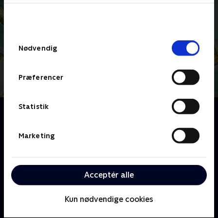
bunden af siden. Læs mere om hvordan TV 2
behandler dine oplysninger i
TV 2s privatlivspolitik
.
Samtykkevalg
Nødvendig
Præferencer
Statistik
Om Birgittes engle
I seks år har Birgitte Hansen været sengeliggende
med sygdommene ME og POTS. Købmanden,
Marketing
ildsjælen Vibeke og Misse med de særlige evner har
kastet sig ind i Birgittes kamp tilbage til livet. De skal
samle 500.000 kroner ind til behandling i udlandet,
Acceptér alle
og det er ikke så let endda.
Kun nødvendige cookies