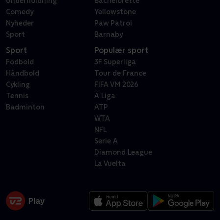
Underholdning
Bachelorette
Comedy
Yellowstone
Nyheder
Paw Patrol
Sport
Barnaby
Sport
Populær sport
Fodbold
3F Superliga
Håndbold
Tour de France
Cykling
FIFA VM 2026
Tennis
A Liga
Badminton
ATP
WTA
NFL
Serie A
Diamond League
La Vuelta