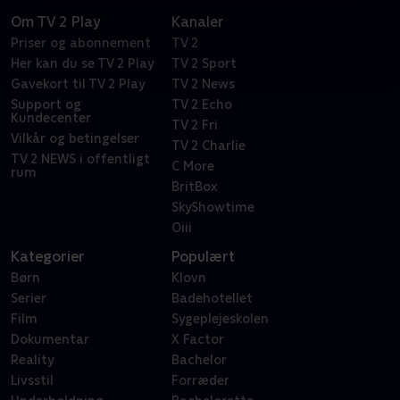
Om TV 2 Play
Kanaler
Priser og abonnement
TV 2
Her kan du se TV 2 Play
TV 2 Sport
Gavekort til TV 2 Play
TV 2 News
Support og
TV 2 Echo
Kundecenter
TV 2 Fri
Vilkår og betingelser
TV 2 Charlie
TV 2 NEWS i offentligt
C More
rum
BritBox
SkyShowtime
Oiii
Kategorier
Populært
Børn
Klovn
Serier
Badehotellet
Film
Sygeplejeskolen
Dokumentar
X Factor
Reality
Bachelor
Livsstil
Forræder