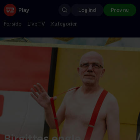
Log ind
Prøv nu
Forside
Live TV
Kategorier
Birgittes engle