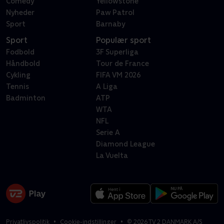
Comedy
Yellowstone
Nyheder
Paw Patrol
Sport
Barnaby
Sport
Populær sport
Fodbold
3F Superliga
Håndbold
Tour de France
Cykling
FIFA VM 2026
Tennis
A Liga
Badminton
ATP
WTA
NFL
Serie A
Diamond League
La Vuelta
Privatlivspolitik
Cookie-indstillinger
©
2026
TV 2 DANMARK A/S