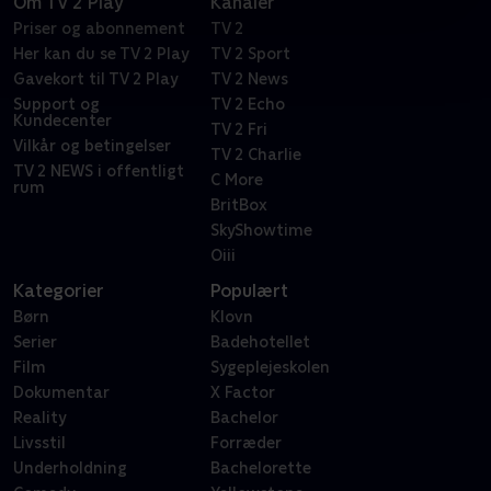
Om TV 2 Play
Kanaler
Priser og abonnement
TV 2
Her kan du se TV 2 Play
TV 2 Sport
Gavekort til TV 2 Play
TV 2 News
Support og
TV 2 Echo
Kundecenter
TV 2 Fri
Vilkår og betingelser
TV 2 Charlie
TV 2 NEWS i offentligt
C More
rum
BritBox
SkyShowtime
Oiii
Kategorier
Populært
Børn
Klovn
Serier
Badehotellet
Film
Sygeplejeskolen
Dokumentar
X Factor
Reality
Bachelor
Livsstil
Forræder
Underholdning
Bachelorette