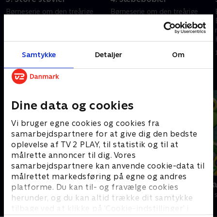
Børneserie om den treårige
Børneserie om den treårige
Bing, der indser, at der er så
Bing, der indser, at der er så
meget at lære, når man er lille.
meget at lære, når man er lille.
Heldigvis er vennen Flopp
Heldigvis er vennen Flopp
.
parat til at svare på spørgsmål.
parat til at svare på spørgsmål.
1. maj 2023 • 7 min
1. maj 2023 • 7 min
Samtykke
Detaljer
Om
Andre så også
Dine data og cookies
Vi bruger egne cookies og cookies fra
samarbejdspartnere for at give dig den bedste
oplevelse af TV 2 PLAY, til statistik og til at
målrette annoncer til dig. Vores
samarbejdspartnere kan anvende cookie-data til
målrettet markedsføring på egne og andres
Gurli Gris
Geckos Gar
platforme. Du kan til- og fravælge cookies
Børneserier • 4 sæsoner
Børneserier • 2
herunder, og du kan altid trække dit samtykke
tilbage ved at klikke på ’Cookie-indstillinger’ i