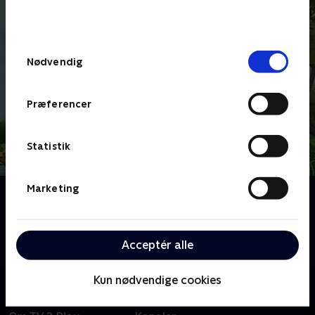
bunden af siden. Læs mere om hvordan TV 2
behandler dine oplysninger i
TV 2s privatlivspolitik
.
Samtykkevalg
Nødvendig
Præferencer
Statistik
Marketing
Om Bing
Børneserie om den treårige Bing, der indser, at der er
så meget at lære, når man er lille. Heldigvis er vennen
Acceptér alle
Flopp parat til at svare på spørgsmål.
Kun nødvendige cookies