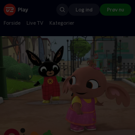
Log ind
Prøv nu
Forside
Live TV
Kategorier