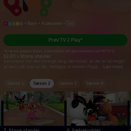
•
Børn
•
4 sæsoner
•
Prøv TV 2 Play*
*Kræver pakken Basis. Administrer dit abonnement på Mit TV 2.
S2:E3 • Store støvler
Børneserie om den treårige Bing, der indser, at der er så meget
at lære, når man er lille. Heldigvis er vennen Flopp
...
Læs mere
Sæson 1
Sæson 2
Sæson 3
Sæson 4
3. Store støvler
4. Sæbebobler