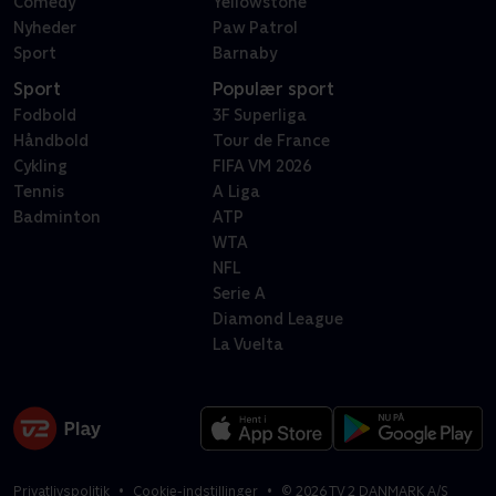
Comedy
Yellowstone
Nyheder
Paw Patrol
Sport
Barnaby
Sport
Populær sport
Fodbold
3F Superliga
Håndbold
Tour de France
Cykling
FIFA VM 2026
Tennis
A Liga
Badminton
ATP
WTA
NFL
Serie A
Diamond League
La Vuelta
Privatlivspolitik
Cookie-indstillinger
©
2026
TV 2 DANMARK A/S