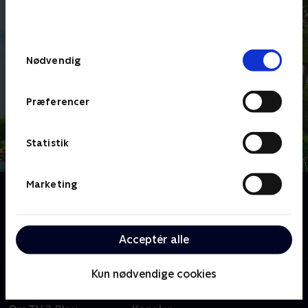
bunden af siden. Læs mere om hvordan TV 2
behandler dine oplysninger i
TV 2s privatlivspolitik
.
Samtykkevalg
Nødvendig
Præferencer
Statistik
Marketing
Om Bing
Børneserie om den treårige Bing, der indser, at der er
så meget at lære, når man er lille. Heldigvis er vennen
Acceptér alle
Flopp parat til at svare på spørgsmål.
Kun nødvendige cookies