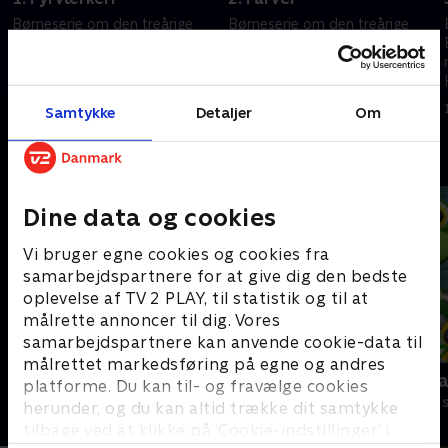
Børneserie om den treårige
Børneserie om den treårige
Bing, der indser, at der er så
Bing, der indser, at der er så
meget at lære, når man er lille.
meget at lære, når man er lille.
Heldigvis er vennen Flopp
Heldigvis er vennen Flopp
parat til at svare på spørgsmål.
parat til at svare på spørgsmål.
1. maj 2023 • 7 min
1. maj 2023 • 7 min
Samtykke
Detaljer
Om
Andre så også
Dine data og cookies
Vi bruger egne cookies og cookies fra
samarbejdspartnere for at give dig den bedste
oplevelse af TV 2 PLAY, til statistik og til at
målrette annoncer til dig. Vores
samarbejdspartnere kan anvende cookie-data til
målrettet markedsføring på egne og andres
Gurli Gris
Geckos Gar
platforme. Du kan til- og fravælge cookies
Børneserier • 4 sæsoner
Børneserier • 2
herunder, og du kan altid trække dit samtykke
tilbage ved at klikke på ’Cookie-indstillinger’ i