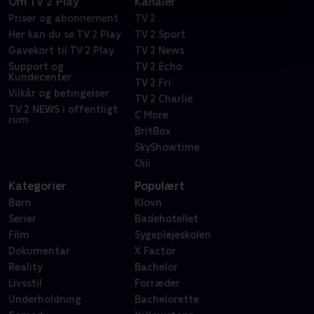
Om TV 2 Play
Kanaler
Priser og abonnement
TV 2
Her kan du se TV 2 Play
TV 2 Sport
Gavekort til TV 2 Play
TV 2 News
Support og
TV 2 Echo
Kundecenter
TV 2 Fri
Vilkår og betingelser
TV 2 Charlie
TV 2 NEWS i offentligt
C More
rum
BritBox
SkyShowtime
Oiii
Kategorier
Populært
Børn
Klovn
Serier
Badehotellet
Film
Sygeplejeskolen
Dokumentar
X Factor
Reality
Bachelor
Livsstil
Forræder
Underholdning
Bachelorette