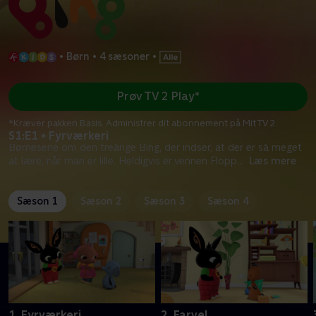
•
Børn
•
4 sæsoner
•
Prøv TV 2 Play*
*Kræver pakken Basis. Administrer dit abonnement på Mit TV 2.
S1:E1 • Fyrværkeri
Børneserie om den treårige Bing, der indser, at der er så meget
at lære, når man er lille. Heldigvis er vennen Flopp
...
Læs mere
Sæson 1
Sæson 2
Sæson 3
Sæson 4
1. Fyrværkeri
2. Farvel