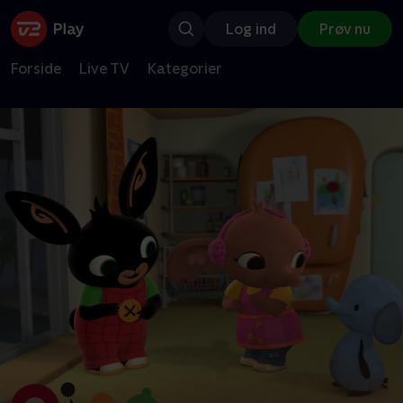
Log ind
Prøv nu
Forside
Live TV
Kategorier