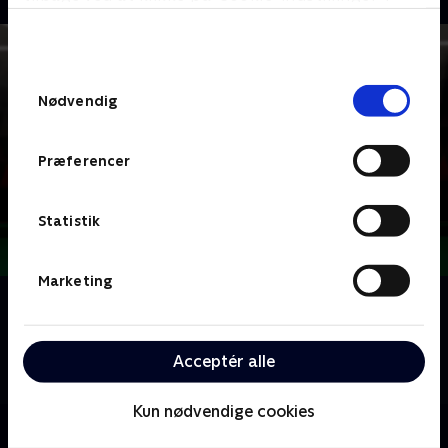
bunden af siden. Læs mere om hvordan TV 2
behandler dine oplysninger i
TV 2s privatlivspolitik
.
Samtykkevalg
Nødvendig
Præferencer
Statistik
Marketing
Om Billard - Skomar Champ
Billardkøen skal pudses og fadøllen parkeres for en
stund, for nu går det løs til årets Skomar Champ-
Acceptér alle
mesterskab på Pakhus 11 i København.
Kun nødvendige cookies