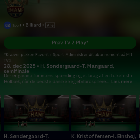
•
Billiard
•
Prøv TV 2 Play*
*Kræver pakken Favorit + Sport. Administrer dit abonnement på Mit
TV 2.
28. dec 2025 • H. Søndergaard-T. Mangaard,
semifinale
Der er garanti for intens spænding og et brag af en folkefest i
Holbæk, når de bedste danske keglebillardspillere
...
Læs mere
H. Søndergaard-T.
K. Kristoffersen-I. Einshøj,