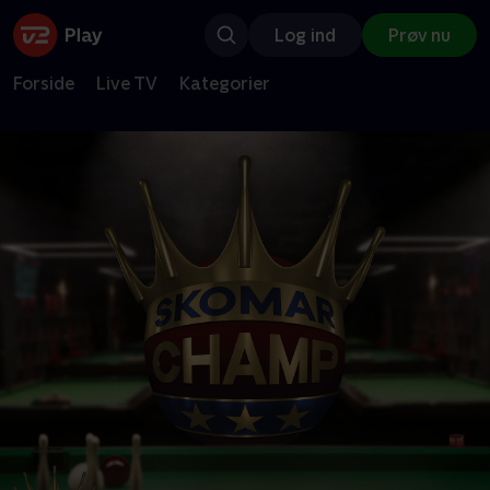
Log ind
Prøv nu
Forside
Live TV
Kategorier