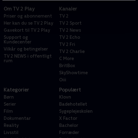
Om TV 2 Play
Kanaler
Priser og abonnement
TV 2
Her kan du se TV 2 Play
TV 2 Sport
Gavekort til TV 2 Play
TV 2 News
Support og
TV 2 Echo
Kundecenter
TV 2 Fri
Vilkår og betingelser
TV 2 Charlie
TV 2 NEWS i offentligt
C More
rum
BritBox
SkyShowtime
Oiii
Kategorier
Populært
Børn
Klovn
Serier
Badehotellet
Film
Sygeplejeskolen
Dokumentar
X Factor
Reality
Bachelor
Livsstil
Forræder