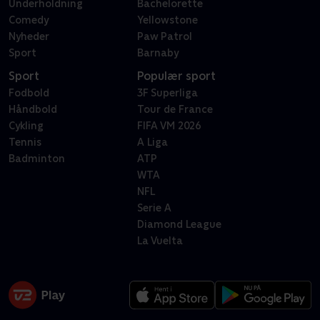
Underholdning
Bachelorette
Comedy
Yellowstone
Nyheder
Paw Patrol
Sport
Barnaby
Sport
Populær sport
Fodbold
3F Superliga
Håndbold
Tour de France
Cykling
FIFA VM 2026
Tennis
A Liga
Badminton
ATP
WTA
NFL
Serie A
Diamond League
La Vuelta