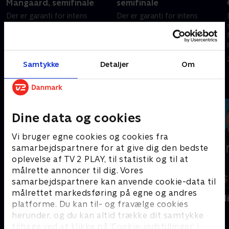
Mangaard, semifinale
semifinale
Der er garanti for intens
Der er garanti for intens
spænding og et brag af en
spænding og et brag af en
folkefest i Holbæk, når de
folkefest i Holbæk, når de
bedste danske
bedste danske
m
keglebillardspillere kæmper om
keglebillardspillere kæmper om
28. december 2025 • 67 min
28. december 2025 • 97 min
Samtykke
Detaljer
Om
.
titlen ved årets Skomar Champ.
titlen ved årets Skomar Champ.
Andre så også
Dine data og cookies
Vi bruger egne cookies og cookies fra
samarbejdspartnere for at give dig den bedste
oplevelse af TV 2 PLAY, til statistik og til at
målrette annoncer til dig. Vores
samarbejdspartnere kan anvende cookie-data til
målrettet markedsføring på egne og andres
AftenCatalonien
AftenParisN
platforme. Du kan til- og fravælge cookies
Cykling
Cykling
herunder, og du kan altid trække dit samtykke
tilbage ved at klikke på ’Cookie-indstillinger’ i