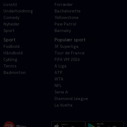
Livsstil
Forræder
Underholdning
Bachelorette
Comedy
Yellowstone
Nyheder
Paw Patrol
Sport
Barnaby
Sport
Populær sport
Fodbold
3F Superliga
Håndbold
Tour de France
Cykling
FIFA VM 2026
Tennis
A Liga
Badminton
ATP
WTA
NFL
Serie A
Diamond League
La Vuelta