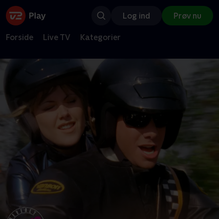
Log ind
Prøv nu
Forside
Live TV
Kategorier