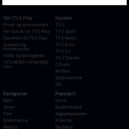
Om TV 2 Play
Kanaler
Priser og abonnement
TV 2
Her kan du se TV 2 Play
TV 2 Sport
Gavekort til TV 2 Play
TV 2 News
Support og
TV 2 Echo
Kundecenter
TV 2 Fri
Vilkår og betingelser
TV 2 Charlie
TV 2 NEWS i offentligt
C More
rum
BritBox
SkyShowtime
Oiii
Kategorier
Populært
Børn
Klovn
Serier
Badehotellet
Film
Sygeplejeskolen
Dokumentar
X Factor
Reality
Bachelor