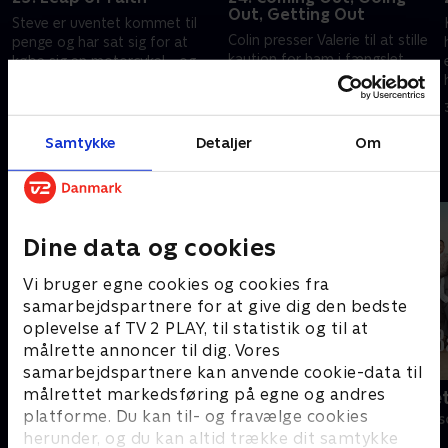
Out, Getting Out
Steve er uventet kommet til
Colin presser Valerie til at stille
penge og har sat sig for at
kaution for ham i fængslet.
købe sig en motorcykel - og
Men er Colin i stand til at leve
ikke bare en motorcykel, det
op til ansvaret, når først han er
skal være en Harley Davidson.
17. oktober 1996 • 43 min
ude i det fri?
24. oktober 1996 • 42 min
Samtykke
Detaljer
Om
Andre så også
Dine data og cookies
Vi bruger egne cookies og cookies fra
samarbejdspartnere for at give dig den bedste
oplevelse af TV 2 PLAY, til statistik og til at
målrette annoncer til dig. Vores
samarbejdspartnere kan anvende cookie-data til
målrettet markedsføring på egne og andres
Klovn
Badehotelle
platforme. Du kan til- og fravælge cookies
Komedie • 11 sæsoner
Drama • 10 sæs
herunder, og du kan altid trække dit samtykke