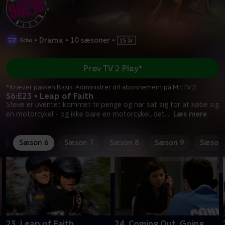
•
Drama
•
10 sæsoner
•
Prøv TV 2 Play*
*Kræver pakken Basis. Administrer dit abonnement på Mit TV 2.
S6:E23 • Leap of Faith
Steve er uventet kommet til penge og har sat sig for at købe sig
en motorcykel - og ikke bare en motorcykel, det
...
Læs mere
5
Sæson 6
Sæson 7
Sæson 8
Sæson 9
Sæson 
23. Leap of Faith
24. Coming Out, Going