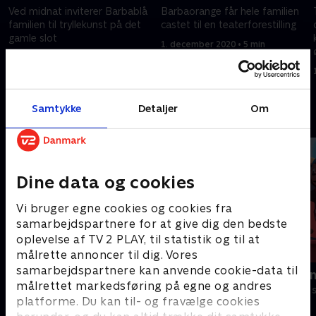
Ved midnat inviterer Barbablå
Barbaorange får hele familien
familien til tryllekunst på det
castet til en teaterforestilling
gamle slot
1. december 2020 • 5 min
1. december 2020 • 5 min
Samtykke
Detaljer
Om
Andre så også
Dine data og cookies
Vi bruger egne cookies og cookies fra
samarbejdspartnere for at give dig den bedste
oplevelse af TV 2 PLAY, til statistik og til at
målrette annoncer til dig. Vores
samarbejdspartnere kan anvende cookie-data til
Gurli Gris
Rasmus Klu
målrettet markedsføring på egne og andres
Børneserier • 4 sæsoner
Børneserier • 3
platforme. Du kan til- og fravælge cookies