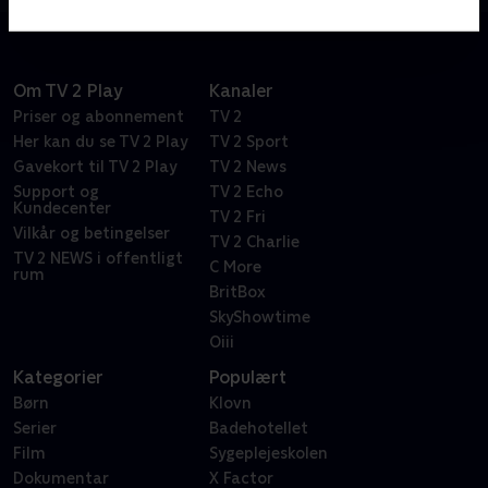
problemer
Om TV 2 Play
Kanaler
Priser og abonnement
TV 2
Her kan du se TV 2 Play
TV 2 Sport
Gavekort til TV 2 Play
TV 2 News
Support og
TV 2 Echo
Kundecenter
TV 2 Fri
Vilkår og betingelser
TV 2 Charlie
TV 2 NEWS i offentligt
C More
rum
BritBox
SkyShowtime
Oiii
Kategorier
Populært
Børn
Klovn
Serier
Badehotellet
Film
Sygeplejeskolen
Dokumentar
X Factor