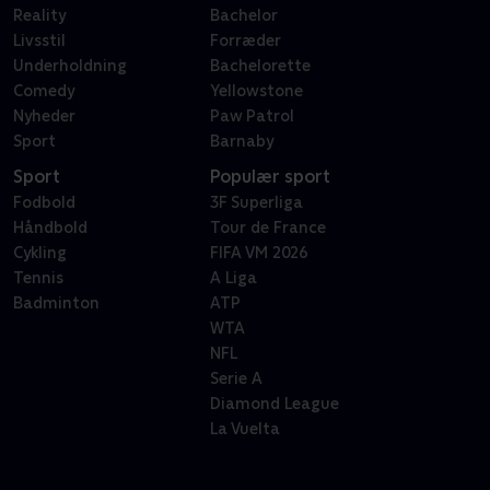
Reality
Bachelor
Livsstil
Forræder
Underholdning
Bachelorette
Comedy
Yellowstone
Nyheder
Paw Patrol
Sport
Barnaby
Sport
Populær sport
Fodbold
3F Superliga
Håndbold
Tour de France
Cykling
FIFA VM 2026
Tennis
A Liga
Badminton
ATP
WTA
NFL
Serie A
Diamond League
La Vuelta