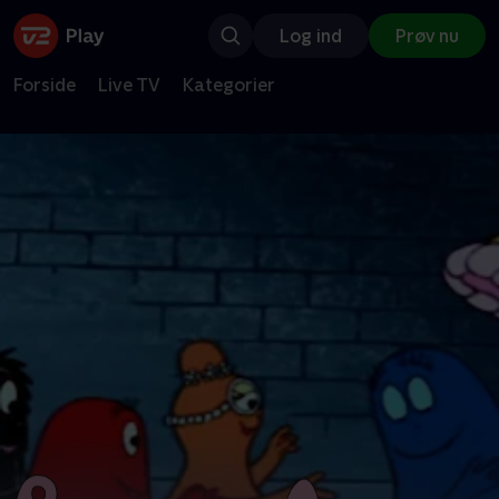
Log ind
Prøv nu
Forside
Live TV
Kategorier