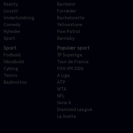
Reality
Bachelor
Livsstil
Forræder
Underholdning
Bachelorette
Comedy
Yellowstone
Nyheder
Paw Patrol
Sport
Barnaby
Sport
Populær sport
Fodbold
3F Superliga
Håndbold
Tour de France
Cykling
FIFA VM 2026
Tennis
A Liga
Badminton
ATP
WTA
NFL
Serie A
Diamond League
La Vuelta