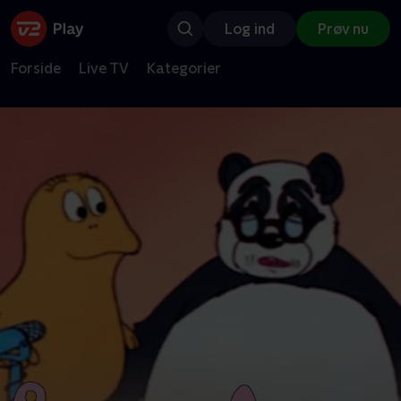
Log ind
Prøv nu
Forside
Live TV
Kategorier