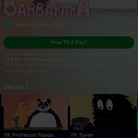
•
Børn
•
1 sæson
•
Prøv TV 2 Play*
*Kræver pakken Basis. Administrer dit abonnement på Mit TV 2.
S1:E78 • Professor Panda
Professor Panda holder en konference om truede arter i verden
- både dyr og planter!.
Sæson 1
78. Professor Panda
79. Tyven