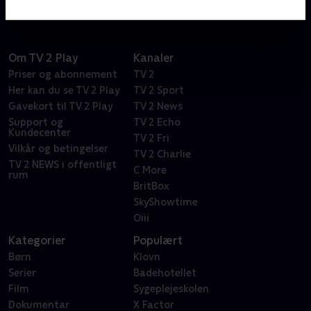
problemer
Om TV 2 Play
Kanaler
Priser og abonnement
TV 2
Her kan du se TV 2 Play
TV 2 Sport
Gavekort til TV 2 Play
TV 2 News
Support og
TV 2 Echo
Kundecenter
TV 2 Fri
Vilkår og betingelser
TV 2 Charlie
TV 2 NEWS i offentligt
C More
rum
BritBox
SkyShowtime
Oiii
Kategorier
Populært
Børn
Klovn
Serier
Badehotellet
Film
Sygeplejeskolen
Dokumentar
X Factor