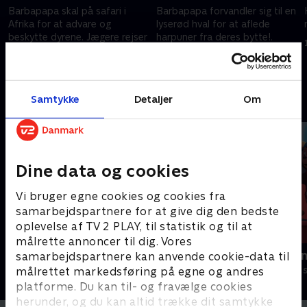
e
Barbapapa skal på safari i
Barbapapa forvandler sig til en
!
Afrika for at advare og
lyserød hval for at aflede
beskytte dyrene. Jægere rejser
harpuner fra deres bytte!.
med
1. december 2020 • 5 min
1. december 2020 • 5 min
Samtykke
Detaljer
Om
Andre så også
Dine data og cookies
Vi bruger egne cookies og cookies fra
samarbejdspartnere for at give dig den bedste
oplevelse af TV 2 PLAY, til statistik og til at
målrette annoncer til dig. Vores
Gurli Gris
Rasmus Klu
samarbejdspartnere kan anvende cookie-data til
Børneserier • 4 sæsoner
Børneserier • 3
målrettet markedsføring på egne og andres
platforme. Du kan til- og fravælge cookies
herunder, og du kan altid trække dit samtykke