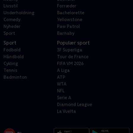
Livsstil
Forræder
Underholdning
Bachelorette
Comedy
Yellowstone
Nyheder
Paw Patrol
Sport
Barnaby
Sport
Populær sport
Fodbold
3F Superliga
Håndbold
Tour de France
Cykling
FIFA VM 2026
Tennis
A Liga
Badminton
ATP
WTA
NFL
Serie A
Diamond League
La Vuelta