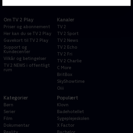
Om TV 2 Play
Kanaler
Priser og abonnement
TV 2
Her kan du se TV 2 Play
TV 2 Sport
Gavekort til TV 2 Play
TV 2 News
Support og
TV 2 Echo
Kundecenter
TV 2 Fri
Vilkår og betingelser
TV 2 Charlie
TV 2 NEWS i offentligt
C More
rum
BritBox
SkyShowtime
Oiii
Kategorier
Populært
Børn
Klovn
Serier
Badehotellet
Film
Sygeplejeskolen
Dokumentar
X Factor
Reality
Bachelor