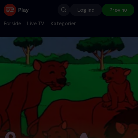
Log ind
Prøv nu
Forside
Live TV
Kategorier