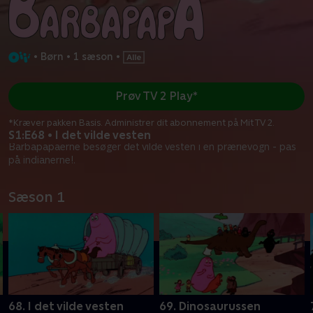
•
Børn
•
1 sæson
•
Prøv TV 2 Play*
*Kræver pakken Basis. Administrer dit abonnement på Mit TV 2.
S1:E68 • I det vilde vesten
Barbapapaerne besøger det vilde vesten i en prærievogn - pas
på indianerne!.
Sæson 1
68. I det vilde vesten
69. Dinosaurussen