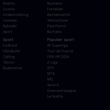
Reality
Bachelor
Livsstil
Forræder
Underholdning
Bachelorette
Comedy
Yellowstone
Nyheder
Paw Patrol
Sport
Barnaby
Sport
Populær sport
Fodbold
3F Superliga
Håndbold
Tour de France
Cykling
FIFA VM 2026
Tennis
A Liga
Badminton
ATP
WTA
NFL
Serie A
Diamond League
La Vuelta