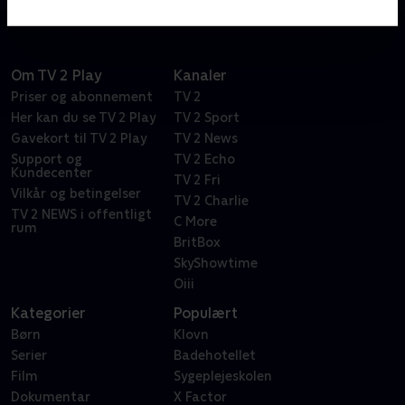
problemer
Om TV 2 Play
Kanaler
Priser og abonnement
TV 2
Her kan du se TV 2 Play
TV 2 Sport
Gavekort til TV 2 Play
TV 2 News
Support og
TV 2 Echo
Kundecenter
TV 2 Fri
Vilkår og betingelser
TV 2 Charlie
TV 2 NEWS i offentligt
C More
rum
BritBox
SkyShowtime
Oiii
Kategorier
Populært
Børn
Klovn
Serier
Badehotellet
Film
Sygeplejeskolen
Dokumentar
X Factor