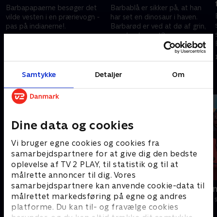
Barbapapaerne besøger det
Barbablå er sikker på, at han
vilde vesten i en prærievogn -
har set en dinosaur i haven.
pas på indianerne!.
Barbarød er ved at dø af grin,
men har han ret?.
1. december 2020 • 5 min
1. december 2020 • 5 min
Samtykke
Detaljer
Om
Andre så også
Dine data og cookies
Vi bruger egne cookies og cookies fra
samarbejdspartnere for at give dig den bedste
oplevelse af TV 2 PLAY, til statistik og til at
målrette annoncer til dig. Vores
samarbejdspartnere kan anvende cookie-data til
Gurli Gris
Rasmus Klu
målrettet markedsføring på egne og andres
Børneserier • 4 sæsoner
Børneserier • 3
platforme. Du kan til- og fravælge cookies