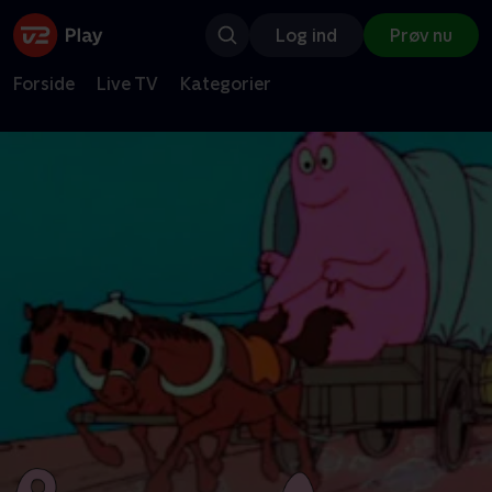
Log ind
Prøv nu
Forside
Live TV
Kategorier