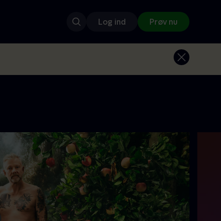
Log ind
Prøv nu