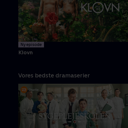
og Casper navigerer livet med
tvivlsom succes
Mere info
Ny episode
Klovn
Vores bedste dramaserier