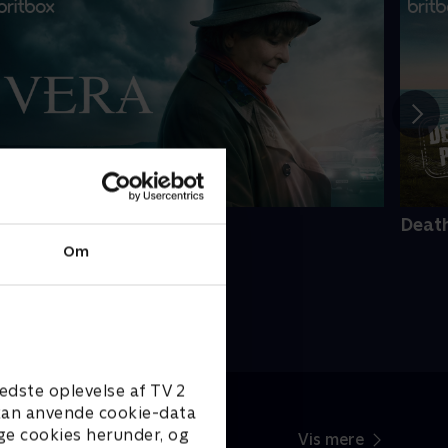
era
Death
Om
edste oplevelse af TV 2
e kan anvende cookie-data
ge cookies herunder, og
Vis mere