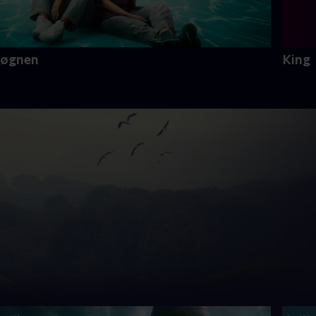
Løgnen
King