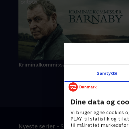
Kriminalkommissær Barnaby
Samtykke
Dine data og coo
Vi bruger egne cookies o
PLAY, til statistik og ti
til målrettet markedsfør
Nyeste serier - SkyShowtime