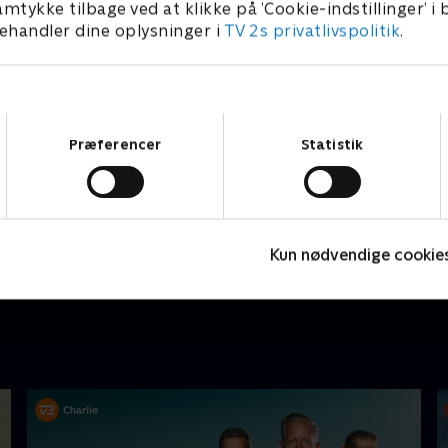
amtykke tilbage ved at klikke på ’Cookie-indstillinger’ i
handler dine oplysninger i
TV 2s privatlivspolitik
.
Samtykkevalg
Præferencer
Statistik
Nyligt tilføjet
Kun nødvendige cookie
Eyewitness
T