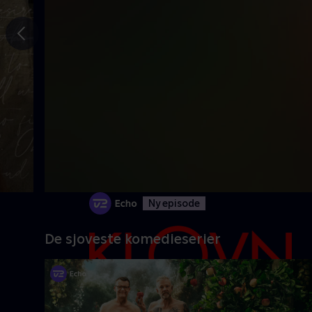
Gå til
forrige
slide
Ny episode
De sjoveste komedieserier
Danmarks pinligste makkerpar Frank