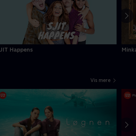
JIT Happens
Mink
Vis mere