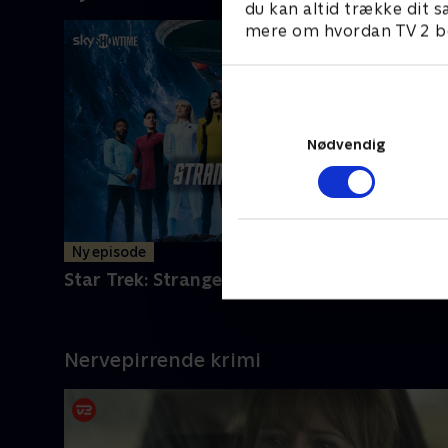
du kan altid trække dit s
mere om hvordan TV 2 be
Nødvendig
Ny episode
Star Trek: Strange New Worlds
Nervepirrende krimi