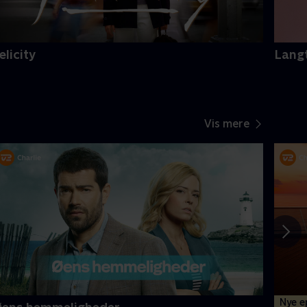
elicity
Langt
Vis mere
Nye e