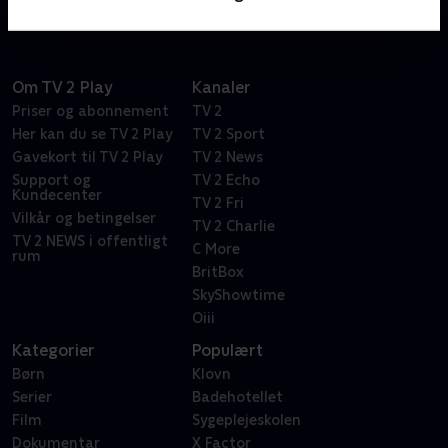
Om TV 2 Play
Kanaler
Priser og abonnement
TV 2
Her kan du se TV 2 Play
TV 2 Sport
Gavekort til TV 2 Play
TV 2 News
Support og
TV 2 Echo
Kundecenter
TV 2 Fri
Vilkår og betingelser
TV 2 Charlie
TV 2 NEWS i offentligt
C More
rum
BritBox
SkyShowtime
Oiii
Kategorier
Populært
Børn
Klovn
Serier
Badehotellet
Film
Sygeplejeskolen
Dokumentar
X Factor