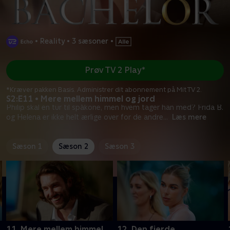
•
Reality
•
3 sæsoner
•
Prøv TV 2 Play*
*Kræver pakken Basis. Administrer dit abonnement på Mit TV 2.
S2:E11 • Mere mellem himmel og jord
Philip skal en tur til spåkone, men hvem tager han med? Frida B.
og Helena er ikke helt ærlige over for de andre
...
Læs mere
Sæson 1
Sæson 2
Sæson 3
11. Mere mellem himmel
12. Den fjerde