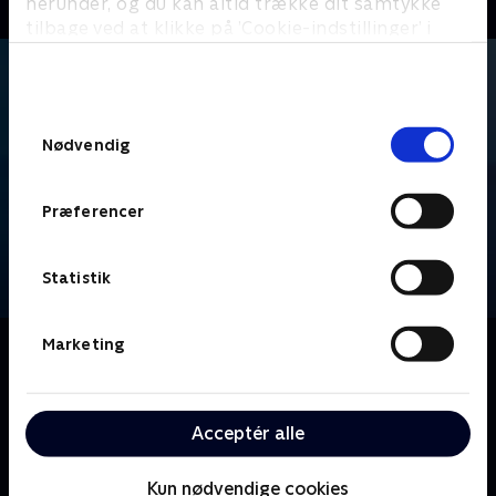
herunder, og du kan altid trække dit samtykke
tilbage ved at klikke på ’Cookie-indstillinger’ i
bunden af siden. Læs mere om hvordan TV 2
behandler dine oplysninger i
TV 2s privatlivspolitik
.
Samtykkevalg
Nødvendig
Præferencer
Statistik
Marketing
Om Bachelor
De drømmer alle om at møde den eneste ene, men vil
de finde kærligheden her? Se med, når vi sender de
håbefulde deltagere afsted på et romantisk
Acceptér alle
kærlighedseventyr - med masser af dates, drama og
store følelser i spil.
Kun nødvendige cookies