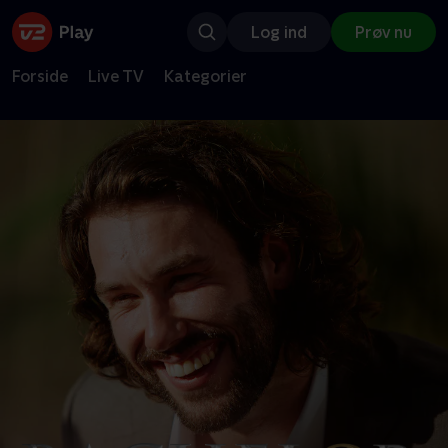
Log ind
Prøv nu
Forside
Live TV
Kategorier