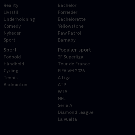
Reality
Bachelor
Livsstil
Forræder
Underholdning
Bachelorette
Comedy
Yellowstone
Nyheder
Paw Patrol
Sport
Barnaby
Sport
Populær sport
Fodbold
3F Superliga
Håndbold
Tour de France
Cykling
FIFA VM 2026
Tennis
A Liga
Badminton
ATP
WTA
NFL
Serie A
Diamond League
La Vuelta