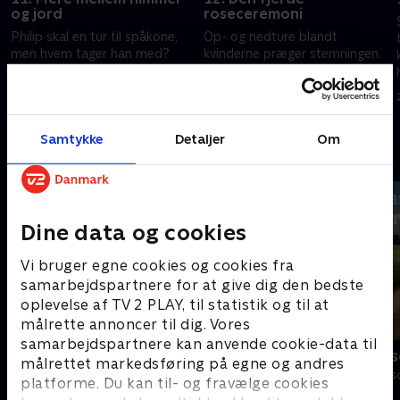
og jord
roseceremoni
Philip skal en tur til spåkone,
Op- og nedture blandt
men hvem tager han med?
kvinderne præger stemningen.
Frida B. og Helena er ikke helt
Victoria reagerer ved at være
ærlige over for de andre
fremme i skoene, mens en
kvinder, da der er kommet
såret Frida B. trækker sig ind i
22. juni 2022 • 32 min
23. juni 2022 • 35 min
følelser i spil
sig selv
Samtykke
Detaljer
Om
Andre så også
Dine data og cookies
Vi bruger egne cookies og cookies fra
samarbejdspartnere for at give dig den bedste
oplevelse af TV 2 PLAY, til statistik og til at
målrette annoncer til dig. Vores
samarbejdspartnere kan anvende cookie-data til
Bachelorette
Landmand sø
målrettet markedsføring på egne og andres
Reality • 4 sæsoner
Reality • 13 sæs
platforme. Du kan til- og fravælge cookies