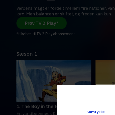
Verdens magt er fordelt mellem fire nationer: Vand,
jord. Men balancen er skiftet, og freden kan kun
...
Prøv TV 2 Play*
*tilkøbes til TV 2 Play abonnement
Sæson 1
1. The Boy in the Iceberg
2. The A
Samtykke
En vandbetvinger, Katara, og hendes
Ved et uh