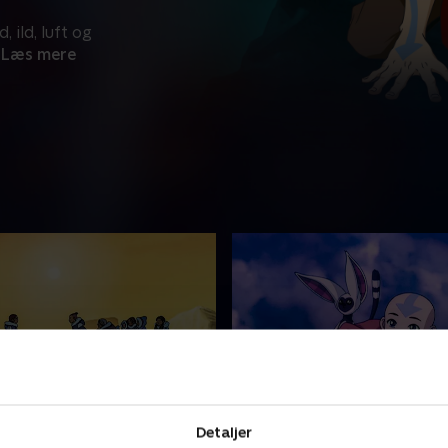
 ild, luft og
Læs mere
vatar Returns
3. The Southern Air Tem
Detaljer
eld udløser Aang en af
Aang er ivrig efter at vise S