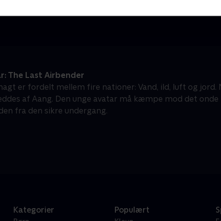
Olly & Lea
M
Børneserier • 1 sæsoner
B
r: The Last Airbender
gt er fordelt mellem fire nationer: Vand, ild, luft og jord.
eddes af Aang. Den unge avatar må kæmpe mod det onde fol
den fra den sikre undergang.
Kategorier
Populært
S