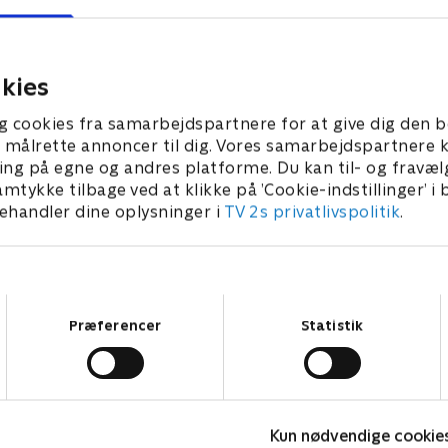
 fælder, og han forvises fra
Katara Lufttemplet, som h
 Prins Zuko angriber den
op i. Da de ankommer, er det
andstamme i håb om at
at templet ikke længere er
kies
taren.
husker det.
 • 21 min
1. juli 2021 • 22 min
g cookies fra samarbejdspartnere for at give dig den b
l at målrette annoncer til dig. Vores samarbejdspartner
ing på egne og andres platforme. Du kan til- og fravæl
amtykke tilbage ved at klikke på ’Cookie-indstillinger’ i
handler dine oplysninger i
TV 2s privatlivspolitik
.
Samtykkevalg
Præferencer
Statistik
Kun nødvendige cookie