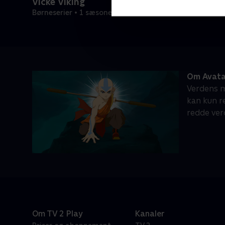
Vicke Viking
Børneserier • 1 sæsoner
Om Avata
Verdens ma
kan kun r
redde ver
Om TV 2 Play
Kanaler