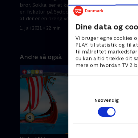
bror, Sokka, ser et kæmpe isbjerg på
Ildlandets
en fisketur på Sydpolen. De opdager,
Sydpolen.
at der er en dreng ved navn Aang,
sydlige V
Dine data og coo
indeni bjerget.
fange Ava
1. juli 2021 • 22 min
1. juli 2021
Vi bruger egne cookies o
PLAY, til statistik og ti
til målrettet markedsfør
Andre så også
du kan altid trække dit s
mere om hvordan TV 2 be
Nødvendig