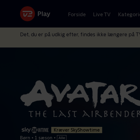
Forside
Live TV
Kategori
Det, du er på udkig efter, findes ikke længere på T
Kræver SkyShowtime
Børn
•
1 sæson
•