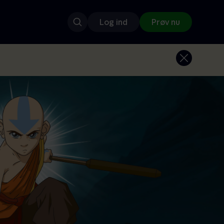
Log ind
Prøv nu