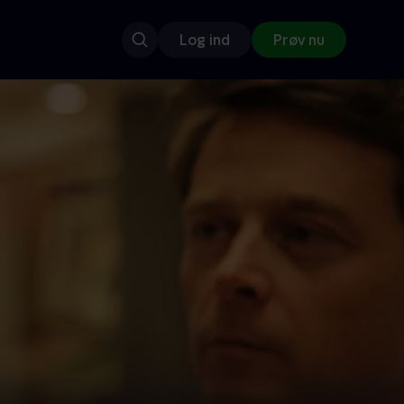
Log ind
Prøv nu