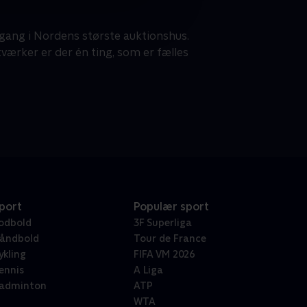
 gang i Nordens største auktionshus.
ærker er der én ting, som er fælles
port
Populær sport
odbold
3F Superliga
åndbold
Tour de France
ykling
FIFA VM 2026
ennis
A Liga
adminton
ATP
WTA