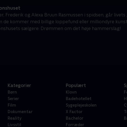
onshuset
r, Frederik og Alexa Bruun Rasmussen i spidsen, går livets
 de kommer med billige loppefund eller milliondyre kunstv
ionshusets sælgere: Drømmen om det høje hammerslag!
Kategorier
Populært
S
Børn
Klovn
F
Serier
Badehotellet
H
Film
Sygeplejeskolen
C
Dokumentar
X Factor
T
Reality
Bachelor
B
Livsstil
Forræder