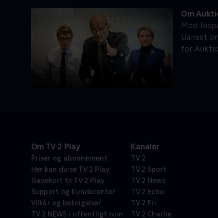
Om Aukti
Med Jespe
Uanset om
for Aukt
Om TV 2 Play
Kanaler
Priser og abonnement
TV 2
Her kan du se TV 2 Play
TV 2 Sport
Gavekort til TV 2 Play
TV 2 News
Support og Kundecenter
TV 2 Echo
Vilkår og betingelser
TV 2 Fri
TV 2 NEWS i offentligt rum
TV 2 Charlie