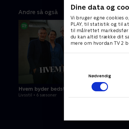
flere af h
Dine data og coo
nuværende
Andre så også
solgte or
Vi bruger egne cookies o
millioner
PLAY, til statistik og ti
Aarhus-af
til målrettet markedsfør
Tholstrup
du kan altid trække dit s
overraske
mere om hvordan TV 2 be
vurdering 
Wegner.
Nødvendig
Hvem byder bedst?
Livsstil • 6 sæsoner