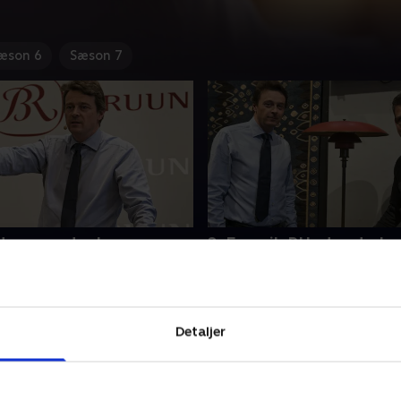
æson 6
Sæson 7
rdvase under hammeren
2. En unik PH-standerl
høj kinesisk vase har sat
Til den moderne møbelaukti
uset på den anden ende.
Bredgade skal en helt unik 
urderet til 300.000 kr., men
velholdt PH-standerlampe 
n fra kinesiske bydere har
hammeren.
Detaljer
rm. Det har fået Bruun
er 2017 • 26 min
13. september 2017 • 25 min
 til at forvente en tårnhøj
gspris, som kan slå indtil