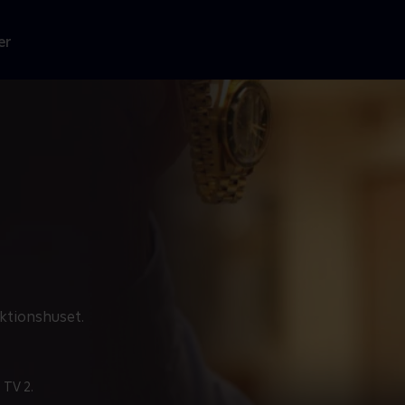
er
ktionshuset.
 TV 2.