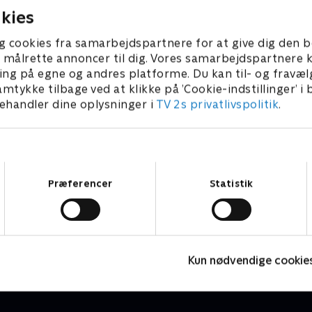
usets rekorder - bl.a. den
kies
 rekord for dyreste stykke
ientalske kunst på 3,8
g cookies fra samarbejdspartnere for at give dig den b
 kroner. I Bruun Rasmussens
l at målrette annoncer til dig. Vores samarbejdspartner
deling får ekspert Peter
ing på egne og andres platforme. Du kan til- og fravæl
 sig noget af en
amtykke tilbage ved at klikke på ’Cookie-indstillinger’ i
lse, da han kommer ud til
handler dine oplysninger i
TV 2s privatlivspolitik
.
af en Flaglinestol af Hans J.
Samtykkevalg
Præferencer
Statistik
Loppe Deluxe
V
Livsstil • 5 sæsoner
L
Kun nødvendige cookie