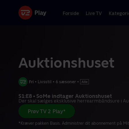
Forside
Live TV
Kategori
Auktionshuset
•
Livsstil
•
6 sæsoner
•
S1:E8 • SoMe indtager Auktionshuset
Der skal sælges eksklusive herrearmbåndsure i Au
Prøv TV 2 Play*
*Kræver pakken Basis. Administrer dit abonnement på Mit