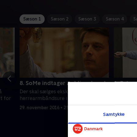
Sæson 1
Sæson 2
Sæson 3
Sæson 4
S
8. SoMe indtager Auktionshuset
1. Reko
å
Der skal sælges eksklusive
En 29 cm 
t for
herrearmbåndsure i Auktionshuset.
auktionsh
Vasen er v
29. november 2016 • 25 min
interesse
Samtykke
været eno
6. septemb
Rasmussen
hammersla